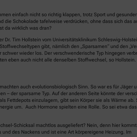
en einfach nicht so richtig klappen, trotz Sport und gesund
 die Schokolade tafelweise verdrücken, ohne dass sich das 
st da wirklich was dran?
er Dr. Tim Hollstein vom Universitätsklinikum Schleswig-Holstei
e Stoffwechseltypen gibt, nämlich den „Sparsamen“ und den „
nur schwer wieder los. Der verschwenderische Typ hingegen ver
ten eben auch nicht alle denselben Stoffwechsel, so Hollstein.
machten auch evolutionsbiologisch Sinn. So war es für Jäger 
nen – der sparsame Typ. Auf der anderen Seite könnte der ver
als Fettdepots einzulagern, gibt sein Körper sie als Wärme ab
nergie um. Auch Hormone spielten eine Rolle. So sei etwa da
chsel-Schicksal machtlos ausgeliefert? Nein, denn hier kommt
s und des Nackens und ist eine Art körpereigene Heizung. Im