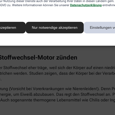
ur Nutzung dieser Dienste auch der Verarbeitung Ihrer Daten in diesen Ländern gem. 
 DSGVO zu. Weitere Informationen können Sie unserer
Datenschutzerklärung
entnehm
ltereize reichen aus, um den Stoffwechsel zu stimulieren und
engehen einfach etwas dünner anziehen. Ansonsten: Bei Herz-
kzeptieren
Nur notwendige akzeptieren
Einstellungen v
 Stoffwechsel-Motor zünden
 Stoffwechsel eher träge, weil sich der Körper auf einen niedr
trichen werden. Studien zeigen, dass der Körper bei der Verar
.
hrung (Vorsicht bei Vorerkrankungen wie Nierenleiden!). Denn Pr
Energie, um Eiweiß abzubauen. Das regt den Stoffwechsel an. P
. Auch sogenannte thermogene Lebensmittel wie Chilis oder In