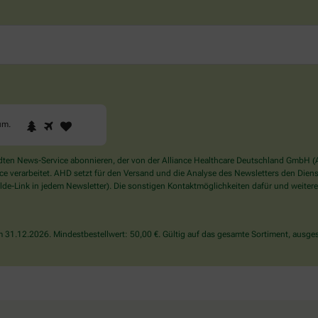
1
2
3
Sind
um
.
Sie
ein
Mensch?
en News-Service abonnieren, der von der Alliance Healthcare Deutschland GmbH (AH
Dann
verarbeitet. AHD setzt für den Versand und die Analyse des Newsletters den Dienstle
wählen
de-Link in jedem Newsletter). Die sonstigen Kontaktmöglichkeiten dafür und weitere
Sie
bitte
den
31.12.2026. Mindestbestellwert: 50,00 €. Gültig auf das gesamte Sortiment, ausges
Baum.