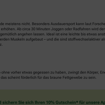
e meistens nicht. Besonders Ausdauersport kann laut Forsche
t erhöhen. Ab circa 30 Minuten Joggen oder Radfahren wird der
u gemütlich angehen lassen. Ideal ist eine leichte bis etwas an
erden Muskeln aufgebaut – und die sind stoffwechselaktiver als
z.
o ohne vorher etwas gegessen zu haben, zwingt den Körper, Ene
das scheint förderlich für das braune Fettgewebe zu sein.
d sichern Sie sich Ihren 10% Gutschein* für unsere 