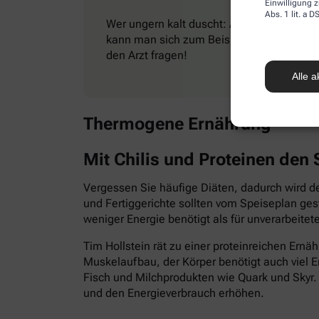
Einwilligung z
Abs. 1 lit. a
Wer ungern kalt duscht: Auch moderate Kä
kann man sich zum Beispiel beim Spazier
den Arzt fragen!
Alle a
Thermogene Ernährung
Mit Chilis und Proteinen den
Vergessen Sie häufige Diäten, dadurch wird der
und Fertiggerichte sollten vom Speiseplan ges
weniger Energie benötigt als für unverarbeitete
Tim Hollstein rät zu einer proteinreichen Ernä
Muskelaufbau, der Körper benötigt auch viel 
Fisch und Milchprodukten wie Quark und Skyr
und den Energieverbrauch erhöhen.