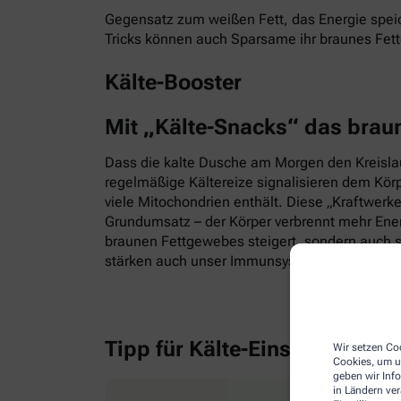
Gegensatz zum weißen Fett, das Energie speic
Tricks können auch Sparsame ihr braunes Fet
Kälte-Booster
Mit „Kälte-Snacks“ das brau
Dass die kalte Dusche am Morgen den Kreislauf
regelmäßige Kältereize signalisieren dem Kör
viele Mitochondrien enthält. Diese „Kraftwerk
Grundumsatz – der Körper verbrennt mehr Energ
braunen Fettgewebes steigert, sondern auch s
stärken auch unser Immunsystem.
Tipp für Kälte-Einsteiger
Wir setzen Coo
Cookies, um u
geben wir Inf
in Ländern ve