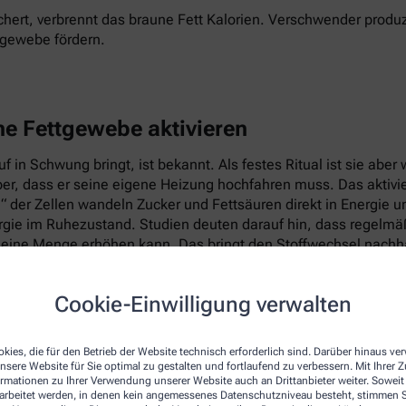
hert, verbrennt das braune Fett Kalorien. Verschwender produz
tgewebe fördern.
ne Fettgewebe aktivieren
 in Schwung bringt, ist bekannt. Als festes Ritual ist sie abe
per, dass er seine eigene Heizung hochfahren muss. Das aktiv
e“ der Zellen wandeln Zucker und Fettsäuren direkt in Energie 
ie im Ruhezustand. Studien deuten darauf hin, dass regelmäßig
eine Menge erhöhen kann. Das bringt den Stoffwechsel nachhal
Cookie-Einwilligung verwalten
kies, die für den Betrieb der Website technisch erforderlich sind. Darüber hinaus v
nsere Website für Sie optimal zu gestalten und fortlaufend zu verbessern. Mit Ihrer
ormationen zu Ihrer Verwendung unserer Website auch an Drittanbieter weiter. Soweit
rarbeitet werden, in denen kein angemessenes Datenschutzniveau besteht, stimmen Si