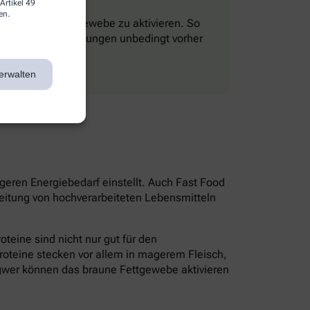
Artikel 49
en.
 das braune Fettgewebe zu aktivieren. So
Kreislauf-Erkrankungen unbedingt vorher
erwalten
igeren Energiebedarf einstellt. Auch Fast Food
beitung von hochverarbeiteten Lebensmitteln
oteine sind nicht nur gut für den
roteine stecken vor allem in magerem Fleisch,
gwer können das braune Fettgewebe aktivieren