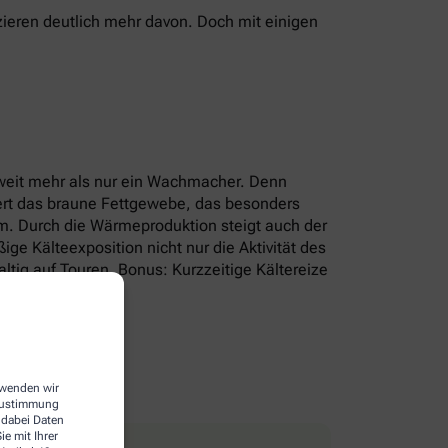
ieren deutlich mehr davon. Doch mit einigen
r weit mehr als nur ein Wachmacher. Denn
iert das braune Fettgewebe, das besonders
um. Durch die Wärmeproduktion steigt auch der
e Kälteexposition nicht nur die Aktivität des
tig auf Touren. Bonus: Kurzzeitige Kältereize
erwenden wir
 Zustimmung
 dabei Daten
e mit Ihrer