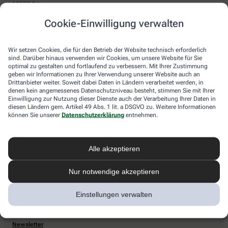
18507 Grimmen
Sie haben Fragen?
Cookie-Einwilligung verwalten
Kontaktieren Sie uns direkt.
Wir setzen Cookies, die für den Betrieb der Website technisch erforderlich
sind. Darüber hinaus verwenden wir Cookies, um unsere Website für Sie
optimal zu gestalten und fortlaufend zu verbessern. Mit Ihrer Zustimmung
Zahlarten
geben wir Informationen zu Ihrer Verwendung unserer Website auch an
Drittanbieter weiter. Soweit dabei Daten in Ländern verarbeitet werden, in
Bar oder mit einer anderen akzeptierten Zahlungsart Ihrer Apotheke vor Ort.
denen kein angemessenes Datenschutzniveau besteht, stimmen Sie mit Ihrer
Einwilligung zur Nutzung dieser Dienste auch der Verarbeitung Ihrer Daten in
diesen Ländern gem. Artikel 49 Abs. 1 lit. a DSGVO zu. Weitere Informationen
können Sie unserer
Datenschutzerklärung
entnehmen.
Lieferarten
Alle akzeptieren
Abholung in der Apotheke
Botendienstlieferung
Nur notwendige akzeptieren
Einstellungen verwalten
apotheke.com Informationen
Newsletter