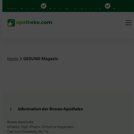
4.000 Mal in Deutschland
Online bei Ihrer Apotheke bestellen
Bequem zwisc
Home
GESUND Magazin
Information der Rosen-Apotheke
Rosen-Apotheke
Inhaber: Dipl.-Pharm. Christina Hagemann
Carl-von-Ossietzky-Str. 1c