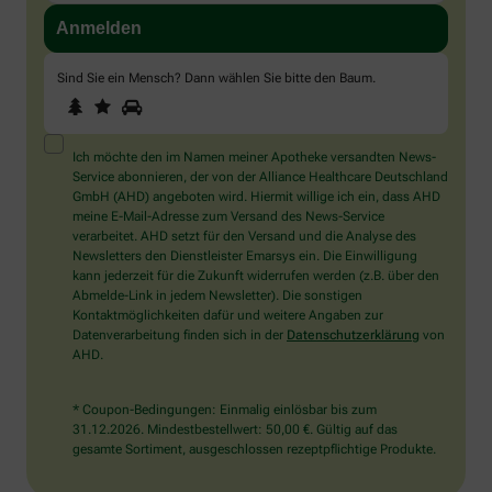
Sind Sie ein Mensch? Dann wählen Sie bitte
den Baum
.
1
2
3
Sind
Sie
ein
Mensch?
Ich möchte den im Namen meiner Apotheke versandten News-
Dann
Service abonnieren, der von der Alliance Healthcare Deutschland
wählen
GmbH (AHD) angeboten wird. Hiermit willige ich ein, dass AHD
Sie
meine E-Mail-Adresse zum Versand des News-Service
bitte
verarbeitet. AHD setzt für den Versand und die Analyse des
den
Newsletters den Dienstleister Emarsys ein. Die Einwilligung
Baum.
kann jederzeit für die Zukunft widerrufen werden (z.B. über den
Abmelde-Link in jedem Newsletter). Die sonstigen
Kontaktmöglichkeiten dafür und weitere Angaben zur
Datenverarbeitung finden sich in der
Datenschutzerklärung
von
AHD.
* Coupon-Bedingungen: Einmalig einlösbar bis zum
31.12.2026. Mindestbestellwert: 50,00 €. Gültig auf das
gesamte Sortiment, ausgeschlossen rezeptpflichtige Produkte.