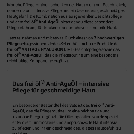
Manche Pflegeroutinen schenken der Haut nicht nur Feuchtigkeit,
sondern auch intensive Pflege und ein besonders geschmeidiges
Hautgefühl. Die Kombination aus ausgewählter Gesichtspflege
®
und dem
frei öl
Anti-AgeÖl
bietet genau diese besondere
Pflegeerfahrung für trockene, anspruchsvolle und reife Haut.
Jetzt teilnehmen und mit etwas Glück eines von
7 hochwertigen
Pflegesets
gewinnen. Jedes Set enthält mehrere Produkte der
®
frei öl
ANTI AGE HYALURON LIFT
Gesichtspflege sowie das
®
frei öl
Anti-AgeÖl
, das die Pflegeroutine um eine besonders
reichhaltige Komponente ergänzt.
®
Das frei öl
Anti-AgeÖl – intensive
Pflege für geschmeidige Haut
®
Ein besonderer Bestandteil des Sets ist das
frei öl
Anti-
AgeÖl
, das die Pflegeroutine um eine reichhaltige und
luxuriöse Pflege ergänzt. Die Ölkomposition wurde speziell
entwickelt, um trockene und anspruchsvolle Haut intensiv
zu pflegen und ihr ein geschmeidiges, glattes Hautgefühl zu
verleihen.