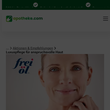
Mal in Deutschland
Online bei Ihrer Apotheke bestellen
Bequem zwischen A
...
Aktionen & Empfehlungen
Luxuspflege für anspruchsvolle Haut