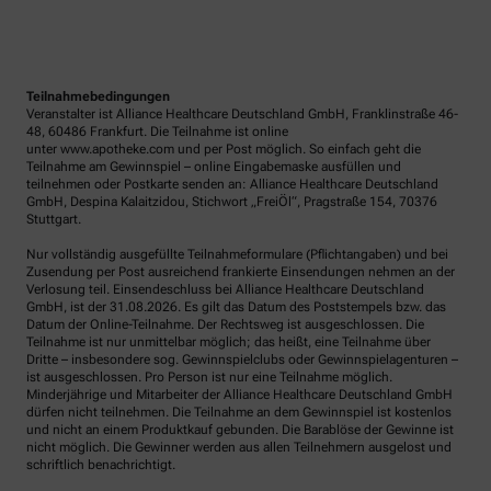
Teilnahmebedingungen
Veranstalter ist Alliance Healthcare Deutschland GmbH, Franklinstraße 46-
48, 60486 Frankfurt. Die Teilnahme ist online
unter www.apotheke.com und per Post möglich. So einfach geht die
Teilnahme am Gewinnspiel – online Eingabemaske ausfüllen und
teilnehmen oder Postkarte senden an: Alliance Healthcare Deutschland
GmbH, Despina Kalaitzidou, Stichwort „FreiÖl“, Pragstraße 154, 70376
Stuttgart.
Nur vollständig ausgefüllte Teilnahmeformulare (Pflichtangaben) und bei
Zusendung per Post ausreichend frankierte Einsendungen nehmen an der
Verlosung teil. Einsendeschluss bei Alliance Healthcare Deutschland
GmbH, ist der 31.08.2026. Es gilt das Datum des Poststempels bzw. das
Datum der Online-Teilnahme. Der Rechtsweg ist ausgeschlossen. Die
Teilnahme ist nur unmittelbar möglich; das heißt, eine Teilnahme über
Dritte – insbesondere sog. Gewinnspielclubs oder Gewinnspielagenturen –
ist ausgeschlossen. Pro Person ist nur eine Teilnahme möglich.
Minderjährige und Mitarbeiter der Alliance Healthcare Deutschland GmbH
dürfen nicht teilnehmen. Die Teilnahme an dem Gewinnspiel ist kostenlos
und nicht an einem Produktkauf gebunden. Die Barablöse der Gewinne ist
nicht möglich. Die Gewinner werden aus allen Teilnehmern ausgelost und
schriftlich benachrichtigt.