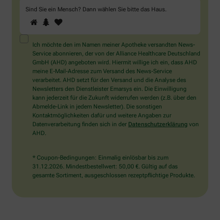
Sind Sie ein Mensch? Dann wählen Sie bitte
das Haus
.
1
2
3
Sind
Sie
ein
Mensch?
Ich möchte den im Namen meiner Apotheke versandten News-
Dann
Service abonnieren, der von der Alliance Healthcare Deutschland
wählen
GmbH (AHD) angeboten wird. Hiermit willige ich ein, dass AHD
Sie
meine E-Mail-Adresse zum Versand des News-Service
bitte
verarbeitet. AHD setzt für den Versand und die Analyse des
das
Newsletters den Dienstleister Emarsys ein. Die Einwilligung
Haus.
kann jederzeit für die Zukunft widerrufen werden (z.B. über den
Abmelde-Link in jedem Newsletter). Die sonstigen
Kontaktmöglichkeiten dafür und weitere Angaben zur
Datenverarbeitung finden sich in der
Datenschutzerklärung
von
AHD.
* Coupon-Bedingungen: Einmalig einlösbar bis zum
31.12.2026. Mindestbestellwert: 50,00 €. Gültig auf das
gesamte Sortiment, ausgeschlossen rezeptpflichtige Produkte.