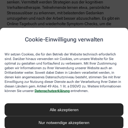
senken. Vermittelt werden Strategien aus der kognitiven
Verhaltenstherapie. Teilnehmende lernen etwa, persönliche
Stressauslöser zu erkennen, mit belastenden Gedanken
umzugehen und nach der Arbeit besser abzuschalten. Es gibt ein
Online-Tagebuch und wiederholte Symptom-Checks, um die
eigenen Fortschritte beobachten und auswerten zu können.
Cookie-Einwilligung verwalten
Migräne-App: Hilfe bei Kopfschmerzen
Schlaf, Ernährung, Bewegung, Stress … All das kann Einfluss auf
Wir setzen Cookies, die für den Betrieb der Website technisch erforderlich
schmerzhafte Migräne-Attacken haben. Mit der Migräne-App der
sind. Darüber hinaus verwenden wir Cookies, um unsere Website für Sie
renommierten Schmerzklinik Kiel lässt sich übersichtlich
optimal zu gestalten und fortlaufend zu verbessern. Mit Ihrer Zustimmung
festhalten, wann die Anfälle mit welchen Symptomen auftreten.
geben wir Informationen zu Ihrer Verwendung unserer Website auch an
Drittanbieter weiter. Soweit dabei Daten in Ländern verarbeitet werden, in
Das kann helfen, persönliche Muster zu erkennen und die
denen kein angemessenes Datenschutzniveau besteht, stimmen Sie mit Ihrer
Attacken besser zu behandeln, etwa durch den optimalen
Einwilligung zur Nutzung dieser Dienste auch der Verarbeitung Ihrer Daten in
Einnahmezeitpunkt von Migräne-Medikamenten. Darüber hinaus
diesen Ländern gem. Artikel 49 Abs. 1 lit. a DSGVO zu. Weitere Informationen
stellt die App viele nützliche Informationen zu Migräne bereit
können Sie unserer
Datenschutzerklärung
entnehmen.
sowie aktive Verfahren zur Entspannung und Stressbewältigung.
Aimo gesund bewegt: Digitaler Personal
Alle akzeptieren
Trainer
Nur notwendige akzeptieren
Trainings-Apps gibt es viele. Diese hier ist anders. Kern des