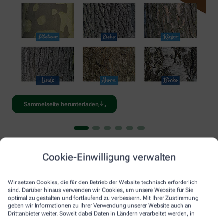
Sammelseite herunterladen
Kennst du schon alle unsere Gesund Kids
Ausgaben?
Cookie-Einwilligung verwalten
Du hast noch nicht genug von Gesund Kids? Dann entdecke
Wir setzen Cookies, die für den Betrieb der Website technisch erforderlich
unsere anderen Ausgaben von Gesund Kids mit vielen
sind. Darüber hinaus verwenden wir Cookies, um unsere Website für Sie
optimal zu gestalten und fortlaufend zu verbessern. Mit Ihrer Zustimmung
spannenden Fakten und Geschichten rund ums Thema Natur
geben wir Informationen zu Ihrer Verwendung unserer Website auch an
und Gesundheit.
Drittanbieter weiter. Soweit dabei Daten in Ländern verarbeitet werden, in