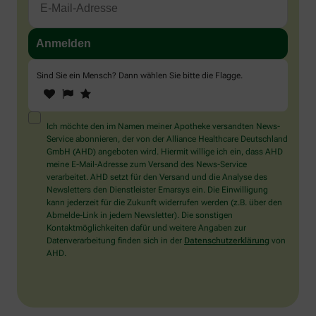
Sind Sie ein Mensch? Dann wählen Sie bitte
die Flagge
.
1
2
3
Sind
Sie
ein
Mensch?
Ich möchte den im Namen meiner Apotheke versandten News-
Dann
Service abonnieren, der von der Alliance Healthcare Deutschland
wählen
GmbH (AHD) angeboten wird. Hiermit willige ich ein, dass AHD
Sie
meine E-Mail-Adresse zum Versand des News-Service
bitte
verarbeitet. AHD setzt für den Versand und die Analyse des
die
Newsletters den Dienstleister Emarsys ein. Die Einwilligung
Flagge.
kann jederzeit für die Zukunft widerrufen werden (z.B. über den
Abmelde-Link in jedem Newsletter). Die sonstigen
Kontaktmöglichkeiten dafür und weitere Angaben zur
Datenverarbeitung finden sich in der
Datenschutzerklärung
von
AHD.