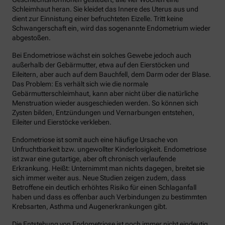
Schleimhaut heran. Sie kleidet das Innere des Uterus aus und
dient zur Einnistung einer befruchteten Eizelle. Tritt keine
Schwangerschaft ein, wird das sogenannte Endometrium wieder
abgestoßen.
Bei Endometriose wächst ein solches Gewebe jedoch auch
außerhalb der Gebärmutter, etwa auf den Eierstöcken und
Eileitern, aber auch auf dem Bauchfell, dem Darm oder der Blase.
Das Problem: Es verhält sich wie die normale
Gebärmutterschleimhaut, kann aber nicht über die natürliche
Menstruation wieder ausgeschieden werden. So können sich
Zysten bilden, Entzündungen und Vernarbungen entstehen,
Eileiter und Eierstöcke verkleben.
Endometriose ist somit auch eine häufige Ursache von
Unfruchtbarkeit bzw. ungewollter Kinderlosigkeit. Endometriose
ist zwar eine gutartige, aber oft chronisch verlaufende
Erkrankung. Heißt: Unternimmt man nichts dagegen, breitet sie
sich immer weiter aus. Neue Studien zeigen zudem, dass
Betroffene ein deutlich erhöhtes Risiko für einen Schlaganfall
haben und dass es offenbar auch Verbindungen zu bestimmten
Krebsarten, Asthma und Augenerkrankungen gibt.
Die Entstehung von Endometriose ist noch immer nicht eindeutig