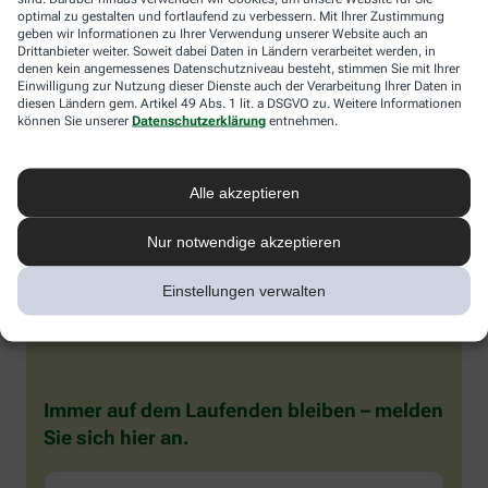
optimal zu gestalten und fortlaufend zu verbessern. Mit Ihrer Zustimmung
meisten Fällen verschwinden die Probleme mit den
geben wir Informationen zu Ihrer Verwendung unserer Website auch an
Wechseljahren.
Drittanbieter weiter. Soweit dabei Daten in Ländern verarbeitet werden, in
denen kein angemessenes Datenschutzniveau besteht, stimmen Sie mit Ihrer
Voraussetzung für eine erfolgreiche Behandlung ist allerdings
Einwilligung zur Nutzung dieser Dienste auch der Verarbeitung Ihrer Daten in
immer, dass die Endometriose auch als solche erkannt wird.
diesen Ländern gem. Artikel 49 Abs. 1 lit. a DSGVO zu. Weitere Informationen
Regelmäßig heftige Regelschmerzen sollten Frauen deshalb ernst
können Sie unserer
Datenschutzerklärung
entnehmen.
nehmen und ärztlich abklären lassen. Und sich auf keinen Fall
einreden lassen, sie seien normal.
Alle akzeptieren
Nur notwendige akzeptieren
Einstellungen verwalten
Immer auf dem Laufenden bleiben – melden
Sie sich hier an.