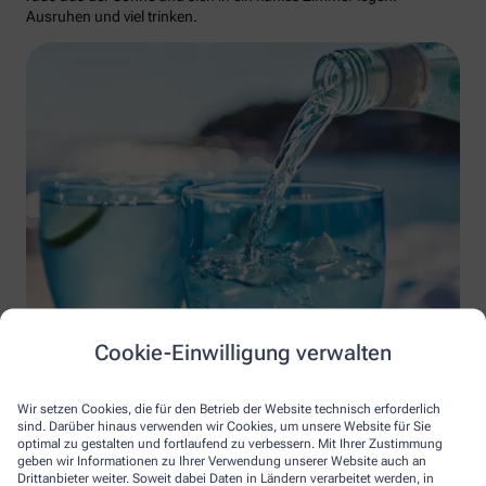
Ausruhen und viel trinken.
courtneyk/istockphoto
Cookie-Einwilligung verwalten
Der Hitzschlag ist die Steigerung des Sonnenstichs und kann
lebensbedrohlich sein. Dabei steigt die Körpertemperatur auf
Wir setzen Cookies, die für den Betrieb der Website technisch erforderlich
mehr als 40°C. Muskelkrämpfe und Kreislaufzusammenbruch
sind. Darüber hinaus verwenden wir Cookies, um unsere Website für Sie
sind mögliche Anzeichen. So reagieren Sie richtig: Sofort den
optimal zu gestalten und fortlaufend zu verbessern. Mit Ihrer Zustimmung
Notarzt rufen. Den Betroffenen ins Kühle bringen. Versuchen,
geben wir Informationen zu Ihrer Verwendung unserer Website auch an
seine Körpertemperatur zu senken (zum Beispiel mit kühlen
Drittanbieter weiter. Soweit dabei Daten in Ländern verarbeitet werden, in