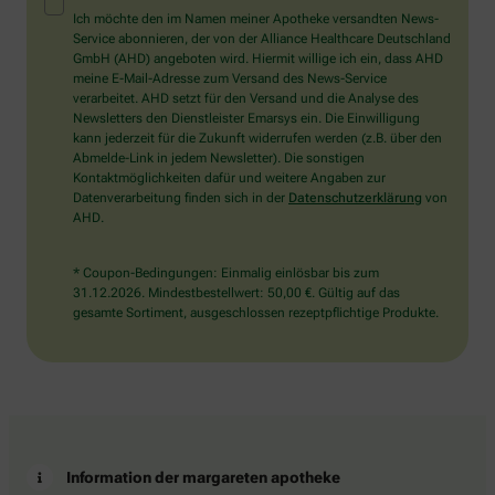
Mensch?
Ich möchte den im Namen meiner Apotheke versandten News-
Dann
Service abonnieren, der von der Alliance Healthcare Deutschland
wählen
GmbH (AHD) angeboten wird. Hiermit willige ich ein, dass AHD
Sie
meine E-Mail-Adresse zum Versand des News-Service
bitte
verarbeitet. AHD setzt für den Versand und die Analyse des
den
Newsletters den Dienstleister Emarsys ein. Die Einwilligung
Schlüssel.
kann jederzeit für die Zukunft widerrufen werden (z.B. über den
Abmelde-Link in jedem Newsletter). Die sonstigen
Kontaktmöglichkeiten dafür und weitere Angaben zur
Datenverarbeitung finden sich in der
Datenschutzerklärung
von
AHD.
* Coupon-Bedingungen: Einmalig einlösbar bis zum
31.12.2026. Mindestbestellwert: 50,00 €. Gültig auf das
gesamte Sortiment, ausgeschlossen rezeptpflichtige Produkte.
Information der margareten apotheke