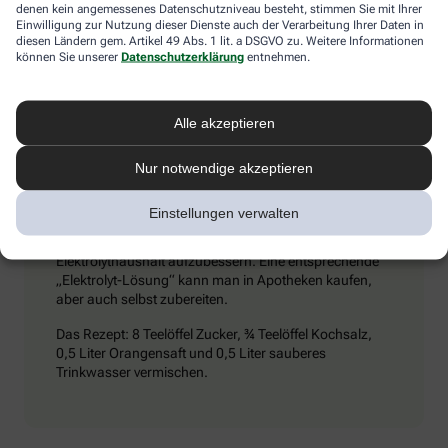
Umschlägen) und ihn dazu zu bewegen, kaltes Mineralwasser zu
denen kein angemessenes Datenschutzniveau besteht, stimmen Sie mit Ihrer
trinken. Achtung: Schmerzmittel sind tabu – sie können den
Einwilligung zur Nutzung dieser Dienste auch der Verarbeitung Ihrer Daten in
diesen Ländern gem. Artikel 49 Abs. 1 lit. a DSGVO zu. Weitere Informationen
Zustand verschlimmern.
können Sie unserer
Datenschutzerklärung
entnehmen.
Alle akzeptieren
Extra-Tipp
Nur notwendige akzeptieren
Wenn man viel trinkt und schwitzt, kann es passieren,
dass vermehrt Elektrolyte (Mineralstoffe) aus dem
Einstellungen verwalten
Körper gespült werden. Dieser Verlust kommt auch bei
Durchfall vor. Wichtig ist es dann, seinen
Elektrolythaushalt aufzubessern. Eine entsprechende
„Elektrolyt-Lösung“ kann man in Apotheken kaufen,
aber auch selbst zubereiten.
Das Rezept: 8 Teelöffel Zucker, ¾ Teelöffel Kochsalz,
0,5 Liter Orangensaft und 0,5 Liter sauberes
Trinkwasser vermischen.