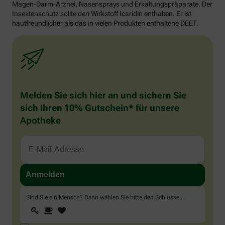
Magen-Darm-Arznei, Nasensprays und Erkältungspräparate. Der
Insektenschutz sollte den Wirkstoff Icaridin enthalten. Er ist
hautfreundlicher als das in vielen Produkten enthaltene DEET.
Melden Sie sich hier an und sichern Sie
sich Ihren 10% Gutschein* für unsere
Apotheke
Sind Sie ein Mensch? Dann wählen Sie bitte
den Schlüssel
.
1
2
3
Sind
Sie
ein