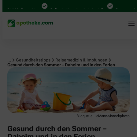
Reisemedizin & Impfungen
0 Mal in Deutschland
Online bei Ihrer Apotheke bestellen
Bequem zwischen 
...
Gesundheitstipps
Reisemedizin & Impfungen
Gesund durch den Sommer – Daheim und in den Ferien
Bildquelle: LeManna/istockphoto
Gesund durch den Sommer –
Daheim und in den Ferien