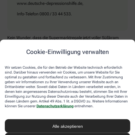
www.deutsche-depressionshilfe.de,
Info-Telefon 0800 / 33 44 533.
Kein Wunder, dass die Supermarktregale jetzt voller Süßkram
sind. Schokolade macht tatsächlich glücklich. In ihr stecken
Zucker – also Kohlenhydrate – und die Aminosäure Tryptophan.
Cookie-Einwilligung verwalten
Das sind Substanzen, aus denen der Körper das Happy-Hormon
Serotonin herstellt, das ihm jetzt fehlt. Die „Nebenwirkung“
Gewichtszunahme trägt allerdings nicht dazu bei, dass man sich
Wir setzen Cookies, die für den Betrieb der Website technisch erforderlich
besser fühlt. Mediziner raten, besser zu B-Vitaminen zu greifen.
sind. Darüber hinaus verwenden wir Cookies, um unsere Website für Sie
optimal zu gestalten und fortlaufend zu verbessern. Mit Ihrer Zustimmung
Die liefern unter anderem Baustoffe für Serotonin, fördern den
geben wir Informationen zu Ihrer Verwendung unserer Website auch an
Energiestoffwechsel und unterstützen die Stressverarbeitung.
Drittanbieter weiter. Soweit dabei Daten in Ländern verarbeitet werden, in
denen kein angemessenes Datenschutzniveau besteht, stimmen Sie mit Ihrer
Kontraproduktiv beim Wintertief: sich einzuigeln und
Einwilligung zur Nutzung dieser Dienste auch der Verarbeitung Ihrer Daten in
zurückzuziehen. Im Gegenteil: Aktiv zu bleiben, mit Familie und
diesen Ländern gem. Artikel 49 Abs. 1 lit. a DSGVO zu. Weitere Informationen
Freunden etwas zu unternehmen, viel frische Luft zu tanken und
können Sie unserer
Datenschutzerklärung
entnehmen.
sich zum Beispiel mit seinem Hobby intensiv zu beschäftigen, hebt
die Laune. Dabei hilft, sich jeden Sonntag zu notieren, was man in
der kommenden Woche Schönes machen will.
Alle akzeptieren
Sommer-Feeling lässt sich auch zurückholen: mit anderen in