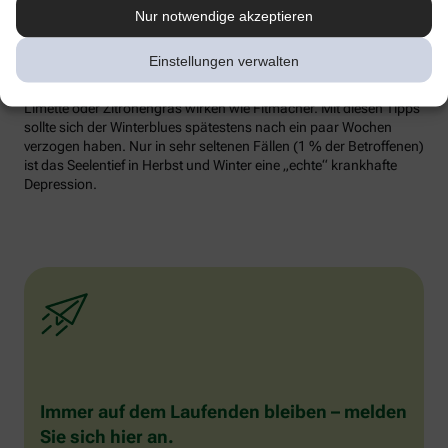
Erinnerungen vom Urlaub schwelgen. Fotos anschauen. Die
Nur notwendige akzeptieren
passende Musik dazu hören und vielleicht sogar spontan dazu
tanzen. Auch gut: Schnuppern Sie sich froh. Die
Einstellungen verwalten
Geruchsrezeptoren der Nase sind direkt mit dem Teil des Gehirns
verbunden, in denen Gefühle entstehen. Frische Düfte wie Zitrone,
Limette oder Zitronengras wirken wie Fitmacher. Mit diesen Tipps
sollte sich der Winterblues spätestens nach ein paar Wochen
verzogen haben. Nur in sehr seltenen Fällen (1 % der Betroffenen)
ist das Seelentief in Herbst und Winter eine „echte“ krankhafte
Depression.
Immer auf dem Laufenden bleiben – melden
Sie sich hier an.