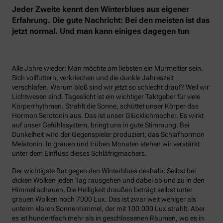
Jeder Zweite kennt den Winterblues aus eigener
Erfahrung. Die gute Nachricht: Bei den meisten ist das
jetzt normal. Und man kann einiges dagegen tun
Alle Jahre wieder: Man möchte am liebsten ein Murmeltier sein.
Sich vollfuttern, verkriechen und die dunkle Jahreszeit
verschlafen. Warum bloß sind wir jetzt so schlecht drauf? Weil wir
Lichtwesen sind. Tageslicht ist ein wichtiger Taktgeber für viele
Körperrhythmen. Strahlt die Sonne, schüttet unser Körper das
Hormon Serotonin aus. Das ist unser Glücklichmacher. Es wirkt
auf unser Gefühlssystem, bringt uns in gute Stimmung. Bei
Dunkelheit wird der Gegenspieler produziert, das Schlafhormon
Melatonin. In grauen und trüben Monaten stehen wir verstärkt
unter dem Einfluss dieses Schläfrigmachers.
Der wichtigste Rat gegen den Winterblues deshalb: Selbst bei
dicken Wolken jeden Tag rausgehen und dabei ab und zu in den
Himmel schauen. Die Helligkeit draußen beträgt selbst unter
grauen Wolken noch 7000 Lux. Das ist zwar weit weniger als
unterm klaren Sonnenhimmel, der mit 100.000 Lux strahlt. Aber
es ist hundertfach mehr als in geschlossenen Räumen, wo es in