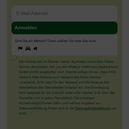
Sind Sie ein Mensch? Dann wählen Sie bitte
das Auto
.
1
2
3
Sind
Sie
ein
Mensch?
Ich möchte den im Namen meiner Apotheke versandten News-
Dann
Service abonnieren, der von der Alliance Healthcare Deutschland
wählen
GmbH (AHD) angeboten wird. Hiermit willige ich ein, dass AHD
Sie
meine E-Mail-Adresse zum Versand des News-Service
bitte
verarbeitet. AHD setzt für den Versand und die Analyse des
das
Newsletters den Dienstleister Emarsys ein. Die Einwilligung
Auto.
kann jederzeit für die Zukunft widerrufen werden (z.B. über den
Abmelde-Link in jedem Newsletter). Die sonstigen
Kontaktmöglichkeiten dafür und weitere Angaben zur
Datenverarbeitung finden sich in der
Datenschutzerklärung
von
AHD.