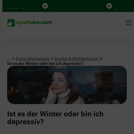
Psyche & Wohlbefinden
000 Mal in Deutschland
Online bei Ihrer Apotheke bestellen
Bequem zwisch
...
Gesundheitstipps
Psyche & Wohlbefinden
Ist es der Winter oder bin ich depressiv?
Ist es der Winter oder bin ich
depressiv?