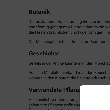
Botanik
Der ausladende Halbstrauch gehört zu den Eis
handförmig gefingerten Blätter erinnern ein w
die kleinen bräunlichen und kugelförmigen Frü
Der Mönchspfeffer blüht im späten Sommer bis
Geschichte
Bereits in der Antike kannte man den Mönchspf
Auch im Mittelalter verband man den Keuschla
Nonnen in den Klöstern die Früchte oder schli
Verwendete Pflanzenteile
Heilkundlich von Bedeutung sind die reifen Fr
sekundäre Pflanzenstoffe wie Flavonoide, Irid