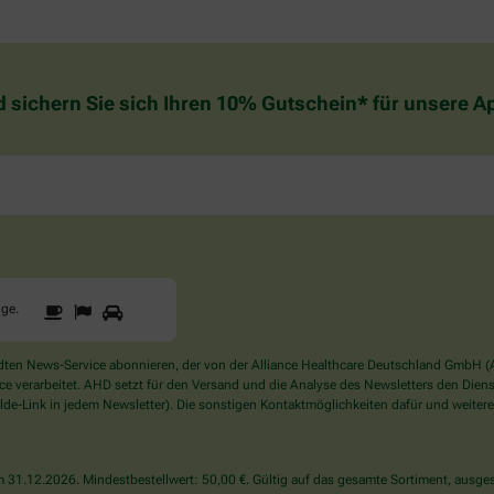
d sichern Sie sich Ihren 10% Gutschein* für unsere 
1
2
3
Sind
gge
.
Sie
ein
Mensch?
en News-Service abonnieren, der von der Alliance Healthcare Deutschland GmbH (AH
Dann
verarbeitet. AHD setzt für den Versand und die Analyse des Newsletters den Dienstle
wählen
de-Link in jedem Newsletter). Die sonstigen Kontaktmöglichkeiten dafür und weitere
Sie
bitte
die
31.12.2026. Mindestbestellwert: 50,00 €. Gültig auf das gesamte Sortiment, ausges
Flagge.