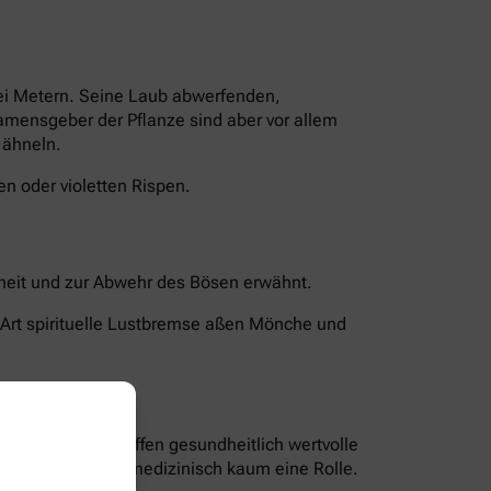
rei Metern. Seine Laub abwerfenden,
Namensgeber der Pflanze sind aber vor allem
 ähneln.
n oder violetten Rispen.
chheit und zur Abwehr des Bösen erwähnt.
 Art spirituelle Lustbremse aßen Mönche und
len und Bitterstoffen gesundheitlich wertvolle
nd Blüten spielen medizinisch kaum eine Rolle.