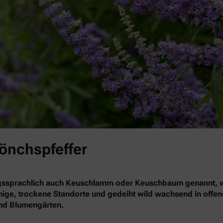
Mönchspfeffer
gssprachlich auch Keuschlamm oder Keuschbaum genannt, wä
nnige, trockene Standorte und gedeiht wild wachsend in offe
 und Blumengärten.