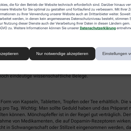
ch als alternativer Scharfmacher zum schwarzen Pfeffer verwe
kies, die für den Betrieb der Website technisch erforderlich sind. Darüber hinaus v
nsere Website für Sie optimal zu gestalten und fortlaufend zu verbessern. Mit Ihrer
ormationen zu Ihrer Verwendung unserer Website auch an Drittanbieter weiter. Soweit
rarbeitet werden, in denen kein angemessenes Datenschutzniveau besteht, stimmen Si
ur Nutzung dieser Dienste auch der Verarbeitung Ihrer Daten in diesen Ländern gem. 
onhaushalt und ist ein erwiesen wirksames alternatives Heilm
 DSGVO zu. Weitere Informationen können Sie unserer
Datenschutzerklärung
entnehm
lusstörungen. Beim PMS treten oft Symptome wie Reizbarkei
hte Werte des körpereigenen Hormons Prolaktin. Prolaktin ist f
 Eierstöcken.
kzeptieren
Nur notwendige akzeptieren
Einstellungen v
die Ausschüttung des Hormons. Durch die prolaktinsenkende Wir
nszyklus. Weil Zyklusstörungen oft auch mit einem unerfüllte
r eine Schwangerschaft verbessern. Auch bei Periodenschmer
 noch eindeutige wissenschaftliche Belege.
n Form von Kapseln, Tabletten, Tropfen oder Tee erhältlich. Die
mg pro Tag. Wichtig: Man sollte Geduld haben und das Präparat
alten können. Mönchspfeffer ist in der Regel gut verträglich. D
nnahme von Medikamenten, die auf Dopamin-Rezeptoren wirken,
cht in Schwangerschaft oder Stillzeit eingenommen werden, da 