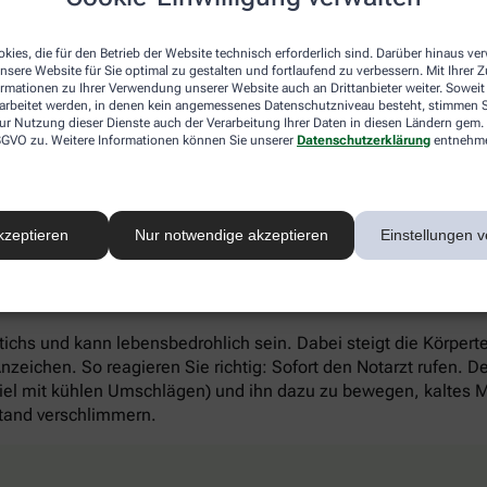
n einer Kühltasche transportiert werden. Wichtig auch: Vermeid
e sie nicht längere Zeit in das Handschuhfach oder den Koffer
kies, die für den Betrieb der Website technisch erforderlich sind. Darüber hinaus v
nsere Website für Sie optimal zu gestalten und fortlaufend zu verbessern. Mit Ihrer
ormationen zu Ihrer Verwendung unserer Website auch an Drittanbieter weiter. Soweit
h und Hitzschlag
rarbeitet werden, in denen kein angemessenes Datenschutzniveau besteht, stimmen Si
ur Nutzung dieser Dienste auch der Verarbeitung Ihrer Daten in diesen Ländern gem. 
 DSGVO zu. Weitere Informationen können Sie unserer
Datenschutzerklärung
entnehm
r prallen Sonne auf den Bus warten müssen – und
mmstenfalls sogar Hitzschlag sind die großen
opfweh, Schwindel und Übelkeit zur Folge. So
kzeptieren
Nur notwendige akzeptieren
Einstellungen v
nne und sich in ein kühles Zimmer legen. Ausruhen und
stichs und kann lebensbedrohlich sein. Dabei steigt die Körpe
ichen. So reagieren Sie richtig: Sofort den Notarzt rufen. De
el mit kühlen Umschlägen) und ihn dazu zu bewegen, kaltes M
stand verschlimmern.