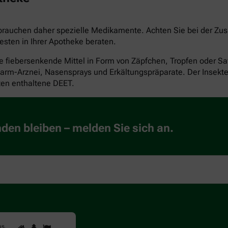
 brauchen daher spezielle Medikamente. Achten Sie bei der Zu
esten in Ihrer Apotheke beraten.
le fiebersenkende Mittel in Form von Zäpfchen, Tropfen oder Sa
m-Arznei, Nasensprays und Erkältungspräparate. Der Insektensc
kten enthaltene DEET.
en bleiben – melden Sie sich an.
1
2
3
Sind
us
.