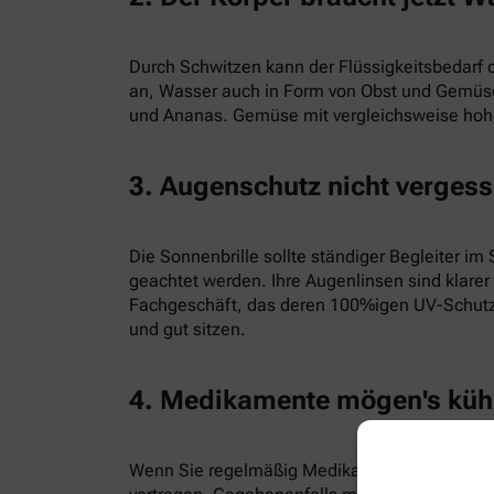
Durch Schwitzen kann der Flüssigkeitsbedarf d
an, Wasser auch in Form von Obst und Gemüse 
und Ananas. Gemüse mit vergleichsweise hohe
3. Augenschutz nicht verges
Die Sonnenbrille sollte ständiger Begleiter i
geachtet werden. Ihre Augenlinsen sind klarer
Fachgeschäft, das deren 100%igen UV-Schutz g
und gut sitzen.
4. Medikamente mögen's küh
Wenn Sie regelmäßig Medikamente nehmen oder 