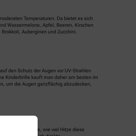
 moderaten Temperaturen. Da bietet es sich
sind Wassermelone, Apfel, Beeren, Kirschen
Brokkoli, Auberginen und Zucchini.
s auf den Schutz der Augen vor UV-Strahlen
ine Kinderbrille kauft man daher am besten im
ein, um die Augen ganzflächig abzudecken,
 in der Apotheke, wie viel Hitze diese