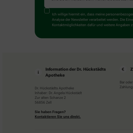
Ich willige hiermit ein, dass meine personenbezo
Analyse der Newsletter verarbeitet werden. Die Ein
Kontaktmöglichkeiten dafür und weitere Angaben zu
Information der Dr. Hückstädts
Z
Apotheke
Bar oder
Zahlungs
Dr. Hückstädts Apotheke
Inhaber: Dr. Angela Hückstädt
Zur alten Schanze 2
56856 Zell
Sie haben Fragen?
Kontaktieren Sie uns direkt.