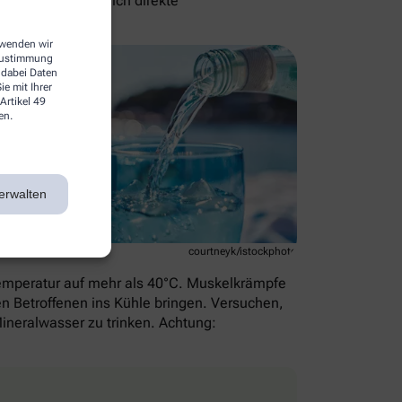
en Sie grundsätzlich direkte
raum des Autos.
erwenden wir
 Zustimmung
 dabei Daten
e mit Ihrer
Artikel 49
en.
erwalten
courtneyk/istockphoto
rtemperatur auf mehr als 40°C. Muskelkrämpfe
n Betroffenen ins Kühle bringen. Versuchen,
ineralwasser zu trinken. Achtung: