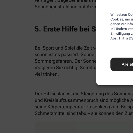
vertragen. Gegebenenfalls müssen die Mittel i
Sonneneinstrahlung auf Arzneien und legen Si
Wir setzen Coo
Cookies, um u
geben wir Inf
5. Erste Hilfe bei Sonnenstic
in Ländern ve
Einwilligung z
Abs. 1 lit. a
Bei Sport und Spiel die Zeit vergessen, in de
schon ist es passiert: Sonnenstich oder schli
Sommergefahren. Der Sonnenstich hat meist K
Alle a
reagieren Sie richtig: Sofort raus aus der So
viel trinken.
Der Hitzschlag ist die Steigerung des Sonnen
und Kreislaufzusammenbruch sind mögliche Anze
seine Körpertemperatur zu senken (zum Beispi
Schmerzmittel sind tabu – sie können den Zu