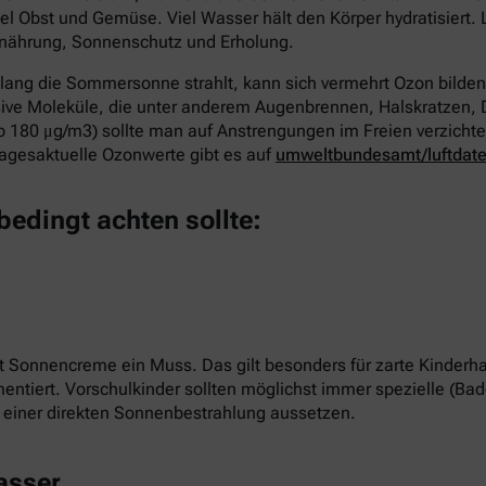
l Obst und Gemüse. Viel Wasser hält den Körper hydratisiert. 
ährung, Sonnenschutz und Erholung.
elang die Sommersonne strahlt, kann sich vermehrt Ozon bilden
sive Moleküle, die unter anderem Augenbrennen, Halskratzen,
 180 μg/m3) sollte man auf Anstrengungen im Freien verzichten
Tagesaktuelle Ozonwerte gibt es auf
umweltbundesamt/luftdat
bedingt achten sollte:
t Sonnencreme ein Muss. Das gilt besonders für zarte Kinderhau
tiert. Vorschulkinder sollten möglichst immer spezielle (Bad
t einer direkten Sonnenbestrahlung aussetzen.
asser