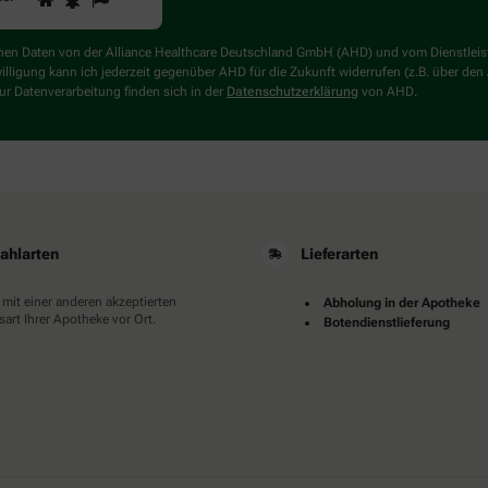
Sie
ein
Mensch?
genen Daten von der Alliance Healthcare Deutschland GmbH (AHD) und vom Dienstlei
Dann
willigung kann ich jederzeit gegenüber AHD für die Zukunft widerrufen (z.B. über den
wählen
r Datenverarbeitung finden sich in der
Datenschutzerklärung
von AHD.
Sie
bitte
das
Haus.
ahlarten
Lieferarten
 mit einer anderen akzeptierten
Abholung in der Apotheke
art Ihrer Apotheke vor Ort.
Botendienstlieferung