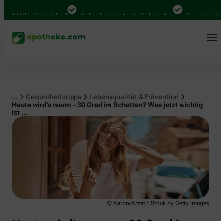
Lebensqualität & Prävention
0 Mal in Deutschland
Online bei Ihrer Apotheke bestellen
Bequem zwischen
...
Gesundheitstipps
Lebensqualität & Prävention
Heute wird’s warm – 30 Grad im Schatten? Was jetzt wichtig
ist …
© Aaron-Amat / iStock by Getty Images