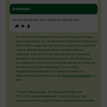
Sind Sie ein Mensch? Dann wählen Sie bitte
den Stern
.
1
2
3
Sind
Sie
ein
Mensch?
Ich möchte den im Namen meiner Apotheke versandten News-
Dann
Service abonnieren, der von der Alliance Healthcare Deutschland
wählen
GmbH (AHD) angeboten wird. Hiermit willige ich ein, dass AHD
Sie
meine E-Mail-Adresse zum Versand des News-Service
bitte
verarbeitet. AHD setzt für den Versand und die Analyse des
den
Newsletters den Dienstleister Emarsys ein. Die Einwilligung
Stern.
kann jederzeit für die Zukunft widerrufen werden (z.B. über den
Abmelde-Link in jedem Newsletter). Die sonstigen
Kontaktmöglichkeiten dafür und weitere Angaben zur
Datenverarbeitung finden sich in der
Datenschutzerklärung
von
AHD.
* Coupon-Bedingungen: Einmalig einlösbar bis zum
31.12.2026. Mindestbestellwert: 50,00 €. Gültig auf das
gesamte Sortiment, ausgeschlossen rezeptpflichtige Produkte.