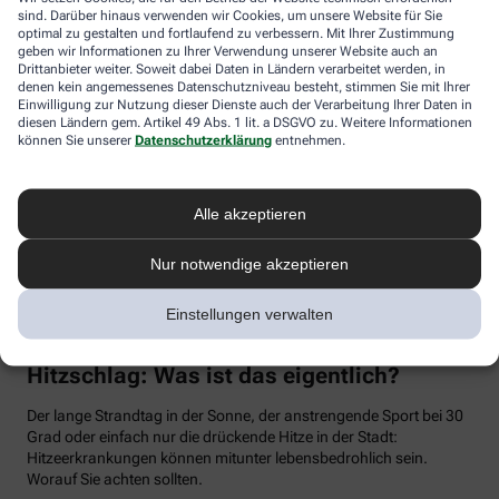
Flüssigkeitsverlust durch Schwitzen auszugleichen. Der ist im
sind. Darüber hinaus verwenden wir Cookies, um unsere Website für Sie
Sommer nämlich oft doppelt so hoch wie bei moderaten
optimal zu gestalten und fortlaufend zu verbessern. Mit Ihrer Zustimmung
geben wir Informationen zu Ihrer Verwendung unserer Website auch an
Temperaturen. Trinken wir zu wenig, sind Kopfschmerzen und
Drittanbieter weiter. Soweit dabei Daten in Ländern verarbeitet werden, in
Konzentrationsprobleme meist die Folge.
denen kein angemessenes Datenschutzniveau besteht, stimmen Sie mit Ihrer
Einwilligung zur Nutzung dieser Dienste auch der Verarbeitung Ihrer Daten in
Weniger bekannt ist, dass ein Flüssigkeitsmangel auch anderen
diesen Ländern gem. Artikel 49 Abs. 1 lit. a DSGVO zu. Weitere Informationen
Organen zusetzt. So kann Hitzestress auch ernsthaft die Nieren
können Sie unserer
Datenschutzerklärung
entnehmen.
schädigen – und zwar nachhaltig und auch bei gesunden
Menschen. Als Faustregel gilt: Zwei bis drei Liter täglich sollten es
sein. Die besten Durstlöscher: Mineralwasser, ungesüßte Kräuter-
Alle akzeptieren
und Früchtetees oder verdünnte Säfte. Auch wasserreiches Obst
und Gemüse wie Melonen, Gurken oder Tomaten kann
Flüssigkeitsverluste ausgleichen. Bei Herz-Kreislauf- oder
Nur notwendige akzeptieren
Nierenerkrankungen sollte man die Trinkmenge ärztlich
besprechen.
Einstellungen verwalten
Sonnenstich, Hitzeerschöpfung und
Hitzschlag: Was ist das eigentlich?
Der lange Strandtag in der Sonne, der anstrengende Sport bei 30
Grad oder einfach nur die drückende Hitze in der Stadt:
Hitzeerkrankungen können mitunter lebensbedrohlich sein.
Worauf Sie achten sollten.