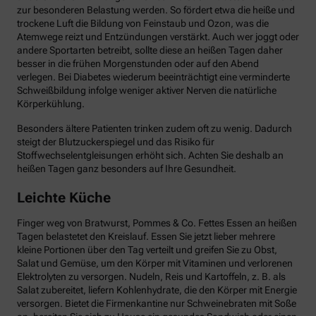
zur besonderen Belastung werden. So fördert etwa die heiße und
trockene Luft die Bildung von Feinstaub und Ozon, was die
Atemwege reizt und Entzündungen verstärkt. Auch wer joggt oder
andere Sportarten betreibt, sollte diese an heißen Tagen daher
besser in die frühen Morgenstunden oder auf den Abend
verlegen. Bei Diabetes wiederum beeinträchtigt eine verminderte
Schweißbildung infolge weniger aktiver Nerven die natürliche
Körperkühlung.
Besonders ältere Patienten trinken zudem oft zu wenig. Dadurch
steigt der Blutzuckerspiegel und das Risiko für
Stoffwechselentgleisungen erhöht sich. Achten Sie deshalb an
heißen Tagen ganz besonders auf Ihre Gesundheit.
Leichte Küche
Finger weg von Bratwurst, Pommes & Co. Fettes Essen an heißen
Tagen belastetet den Kreislauf. Essen Sie jetzt lieber mehrere
kleine Portionen über den Tag verteilt und greifen Sie zu Obst,
Salat und Gemüse, um den Körper mit Vitaminen und verlorenen
Elektrolyten zu versorgen. Nudeln, Reis und Kartoffeln, z. B. als
Salat zubereitet, liefern Kohlenhydrate, die den Körper mit Energie
versorgen. Bietet die Firmenkantine nur Schweinebraten mit Soße