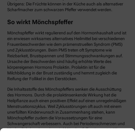
Übrigens: Die Früchte können in der Küche auch als alternativer
Scharfmacher zum schwarzen Pfeffer verwendet werden.
So wirkt Mönchspfeffer
Mönchspfeffer wirkt regulierend auf den Hormonhaushalt und ist
ein erwiesen wirksames alternatives Heilmittel bei verschiedenen
Frauenbeschwerden wie dem prämenstruellen Syndrom (PMS)
und Zyklusstörungen. Beim PMS treten oft Symptome wie
Reizbarkeit, Brustspannen und Stimmungsschwankungen auf.
Ursache der Beschwerden sind häufig erhöhte Werte des
körpereigenen Hormons Prolaktin. Prolaktin ist für die
Milchbildung in der Brust zuständig und hemmt zugleich die
Reifung der Follikel in den Eierstöcken.
Die Inhaltsstoffe des Mönchspfeffers senken die Ausschüttung
des Hormons. Durch die prolaktinsenkende Wirkung hat die
Heilpflanze auch einen positiven Effekt auf einen unregelmäßigen
Menstruationszyklus. Weil Zyklusstörungen oft auch mit einem
unerfüllten Kinderwunsch in Zusammenhang stehen, kann
Mönchspfeffer zudem die Voraussetzungen für eine
Schwangerschaft verbessern. Auch bei Periodenschmerzen und
Wechseljahrbeschwerden wird Mönchspfeffer eingesetzt. Hierzu