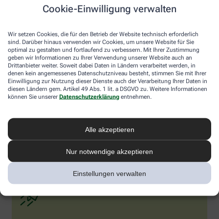
fehlen aber noch eindeutige wissenschaftliche Belege.
Cookie-Einwilligung verwalten
Darreichungsformen
Wir setzen Cookies, die für den Betrieb der Website technisch erforderlich
Mönchspfeffer ist in der Apotheke rezeptfrei in Form von Kapseln,
sind. Darüber hinaus verwenden wir Cookies, um unsere Website für Sie
Tabletten, Tropfen oder Tee erhältlich. Die wirksamste Form ist
optimal zu gestalten und fortlaufend zu verbessern. Mit Ihrer Zustimmung
das standardisierte Trockenextrakt, optimal dosiert mit etwa 20
geben wir Informationen zu Ihrer Verwendung unserer Website auch an
mg pro Tag. Wichtig: Man sollte Geduld haben und das Präparat
Drittanbieter weiter. Soweit dabei Daten in Ländern verarbeitet werden, in
denen kein angemessenes Datenschutzniveau besteht, stimmen Sie mit Ihrer
mindestens über drei Menstruationszyklen einnehmen, bis sich
Einwilligung zur Nutzung dieser Dienste auch der Verarbeitung Ihrer Daten in
die positiven Effekte entfalten können. Mönchspfeffer ist in der
diesen Ländern gem. Artikel 49 Abs. 1 lit. a DSGVO zu. Weitere Informationen
Regel gut verträglich. Dennoch sollten Sie die Anwendung ärztlich
können Sie unserer
Datenschutzerklärung
entnehmen.
besprechen, besonders bei gleichzeitiger Einnahme von
Medikamenten, die auf Dopamin-Rezeptoren wirken,
beispielsweise bei psychischen Erkrankungen. Ebenso sollte
Alle akzeptieren
Mönchspfeffer nicht in Schwangerschaft oder Stillzeit
eingenommen werden, da er u.a. die Milchproduktion stören
kann.
Nur notwendige akzeptieren
Einstellungen verwalten