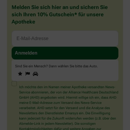
Melden Sie sich hier an und sichern Sie
sich Ihren 10% Gutschein* für unsere
Apotheke
Sind Sie ein Mensch? Dann wählen Sie bitte
das Auto
.
1
2
3
Sind
Sie
ein
Mensch?
Ich möchte den im Namen meiner Apotheke versandten News-
Dann
Service abonnieren, der von der Alliance Healthcare Deutschland
wählen
GmbH (AHD) angeboten wird. Hiermit willige ich ein, dass AHD
Sie
meine E-Mail-Adresse zum Versand des News-Service
bitte
verarbeitet. AHD setzt für den Versand und die Analyse des
das
Newsletters den Dienstleister Emarsys ein. Die Einwilligung
Auto.
kann jederzeit für die Zukunft widerrufen werden (z.B. über den
Abmelde-Link in jedem Newsletter). Die sonstigen
Kontaktmöglichkeiten dafür und weitere Angaben zur