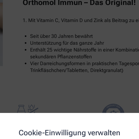
Orthomol Immun – Das Original!
1. Mit Vitamin C, Vitamin D und Zink als Beitrag z
Seit über 30 Jahren bewährt
Unterstützung für das ganze Jahr
Enthält 25 wichtige Nährstoffe in einer Kombinat
sekundären Pflanzenstoffen
Vier Darreichungsformen in praktischen Tagespor
Trinkfläschchen/Tabletten, Direktgranulat)
Cookie-Einwilligung verwalten