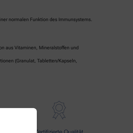
u einer normalen Funktion des Immunsystems.
ion aus Vitaminen, Mineralstoffen und
tionen (Granulat, Tabletten/Kapseln,