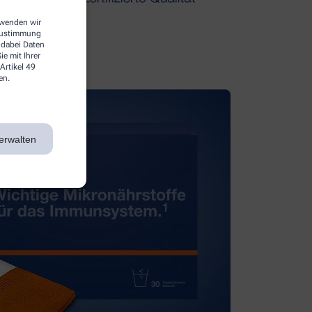
erwenden wir
 Zustimmung
 dabei Daten
e mit Ihrer
Artikel 49
en.
erwalten