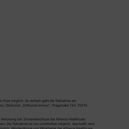
er Post möglich. So einfach geht die Teilnahme am
idou, Stichwort „Orthomol Immun“, Pragstraße 154, 70376
erlosung teil. Einsendeschluss bei Alliance Healthcare
. Die Teilnahme ist nur unmittelbar möglich; das heißt, eine
glich. Minderjährige und Mitarbeiter der Alliance Healthcare