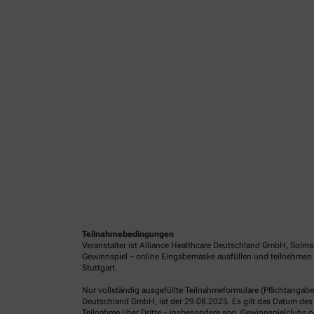
Teilnahmebedingungen
Veranstalter ist Alliance Healthcare Deutschland GmbH, Solms
Gewinnspiel – online Eingabemaske ausfüllen und teilnehmen 
Stuttgart.
Nur vollständig ausgefüllte Teilnahmeformulare (Pflichtangab
Deutschland GmbH, ist der 29.08.2025. Es gilt das Datum des 
Teilnahme über Dritte – insbesondere sog. Gewinnspielclubs od