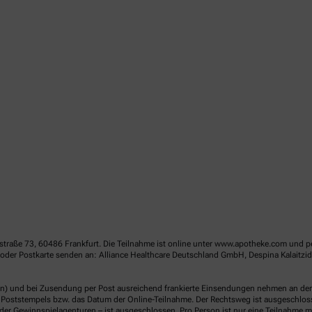
straße 73, 60486 Frankfurt. Die Teilnahme ist online unter www.apotheke.com und p
oder Postkarte senden an: Alliance Healthcare Deutschland GmbH, Despina Kalaitz
en) und bei Zusendung per Post ausreichend frankierte Einsendungen nehmen an der V
Poststempels bzw. das Datum der Online-Teilnahme. Der Rechtsweg ist ausgeschlossen
er Gewinnspielagenturen – ist ausgeschlossen. Pro Person ist nur eine Teilnahme mö