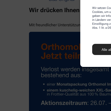
Wir setzen Coo
Wir drücken Ihnen die Daume
Cookies, um u
geben wir Inf
in Ländern ve
Einwilligung z
Mit freundlicher Unterstützung von Orthomol!
Abs. 1 lit. a
Alle a