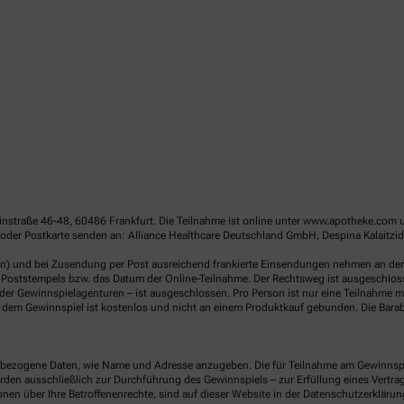
linstraße 46-48, 60486 Frankfurt. Die Teilnahme ist online unter www.apotheke.com 
oder Postkarte senden an: Alliance Healthcare Deutschland GmbH, Despina Kalaitzid
en) und bei Zusendung per Post ausreichend frankierte Einsendungen nehmen an der V
Poststempels bzw. das Datum der Online-Teilnahme. Der Rechtsweg ist ausgeschlossen
er Gewinnspielagenturen – ist ausgeschlossen. Pro Person ist nur eine Teilnahme mö
dem Gewinnspiel ist kostenlos und nicht an einem Produktkauf gebunden. Die Barab
ezogene Daten, wie Name und Adresse anzugeben. Die für Teilnahme am Gewinnspiel 
n ausschließlich zur Durchführung des Gewinnspiels – zur Erfüllung eines Vertrages
nen über Ihre Betroffenenrechte, sind auf dieser Website in der Datenschutzerklärun