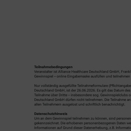
Teilnahmebedingungen
Veranstalter ist Alliance Healthcare Deutschland GmbH, Frank
Gewinnspiel – online Eingabemaske ausfüllen und teilnehmen 
Nur vollständig ausgefüllte Teilnahmeformulare (Pflichtangab
Deutschland GmbH, ist der 26.06.2026. Es gilt das Datum des 
Teilnahme über Dritte – insbesondere sog. Gewinnspielclubs od
Deutschland GmbH dürfen nicht teilnehmen. Die Teilnahme an 
allen Teilnehmern ausgelost und schriftlich benachrichtigt.
Datenschutzhinweis
Um an dem Gewinnspiel teilnehmen zu können, sind personenb
gekennzeichnet. Die erhobenen personenbezogenen Daten werde
Informationen auf Grund dieser Datenerhebung, z.B. Informatio