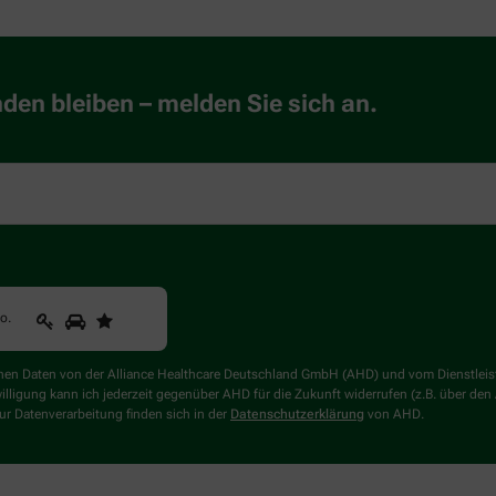
en bleiben – melden Sie sich an.
1
2
3
Sind
to
.
Sie
ein
Mensch?
genen Daten von der Alliance Healthcare Deutschland GmbH (AHD) und vom Dienstlei
Dann
willigung kann ich jederzeit gegenüber AHD für die Zukunft widerrufen (z.B. über den
wählen
r Datenverarbeitung finden sich in der
Datenschutzerklärung
von AHD.
Sie
bitte
das
Auto.