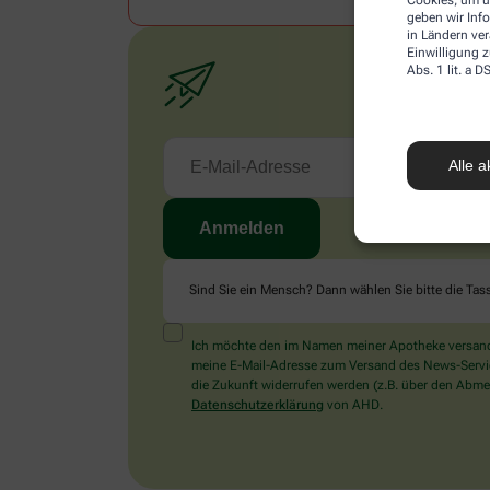
geben wir Inf
in Ländern ve
Einwilligung z
Abs. 1 lit. a
Alle a
Sind Sie ein Mensch? Dann wählen Sie bitte
die Tas
Ich möchte den im Namen meiner Apotheke versandt
meine E-Mail-Adresse zum Versand des News-Service 
die Zukunft widerrufen werden (z.B. über den Abmel
Datenschutzerklärung
von AHD.