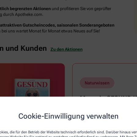
itlich begrenzten Aktionen
und profitieren Sie von geprüfter
ung durch Apotheke.com.
attraktiven Gutscheincodes, saisonalen Sonderangeboten
n bei uns wartet Monat für Monat etwas Neues auf Sie!
en und Kunden
Zu den Aktionen
Naturwissen
Magazin GESUND Ki
Ausgabe 4
Cookie-Einwilligung verwalten
Mehr erfahren
kies, die für den Betrieb der Website technisch erforderlich sind. Darüber hinaus v
nsere Website für Sie optimal zu gestalten und fortlaufend zu verbessern. Mit Ihrer