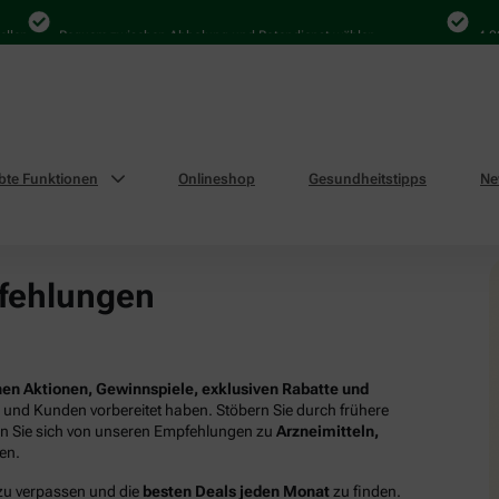
en
Bequem zwischen Abholung und Botendienst wählen
4.000 
ebte Funktionen
Onlineshop
Gesundheitstipps
Ne
fehlungen
en Aktionen, Gewinnspiele, exklusiven Rabatte und
n und Kunden vorbereitet haben. Stöbern Sie durch frühere
en Sie sich von unseren Empfehlungen zu
Arzneimitteln,
ren.
 zu verpassen und die
besten Deals jeden Monat
zu finden.