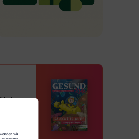
ds |
erwenden wir
 Zustimmung