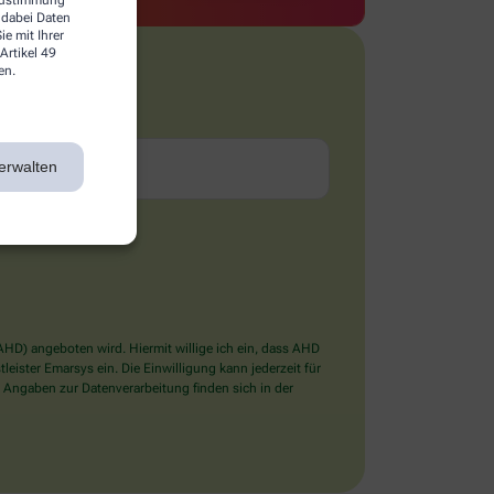
 dabei Daten
e mit Ihrer
Artikel 49
en.
erwalten
D) angeboten wird. Hiermit willige ich ein, dass AHD
ister Emarsys ein. Die Einwilligung kann jederzeit für
 Angaben zur Datenverarbeitung finden sich in der