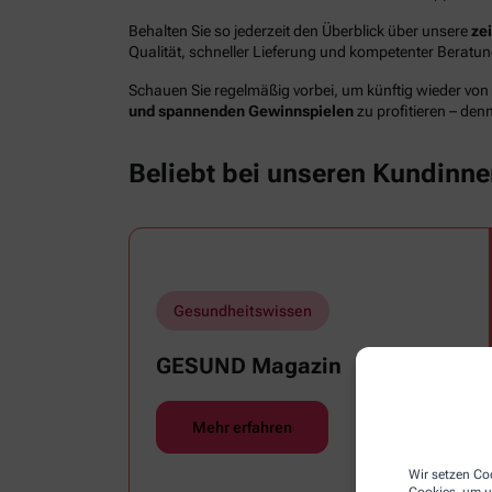
Behalten Sie so jederzeit den Überblick über unsere
ze
Qualität, schneller Lieferung und kompetenter Berat
Schauen Sie regelmäßig vorbei, um künftig wieder von
und spannenden Gewinnspielen
zu profitieren – den
Beliebt bei unseren Kundinn
Gesundheitswissen
GESUND Magazin
Mehr erfahren
Wir setzen Coo
Cookies, um u