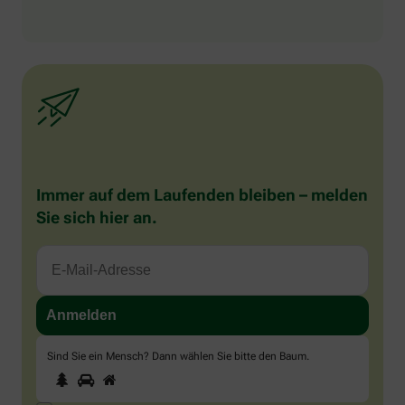
Immer auf dem Laufenden bleiben – melden
Sie sich hier an.
Sind Sie ein Mensch? Dann wählen Sie bitte
den Baum
.
1
2
3
Sind
Sie
ein