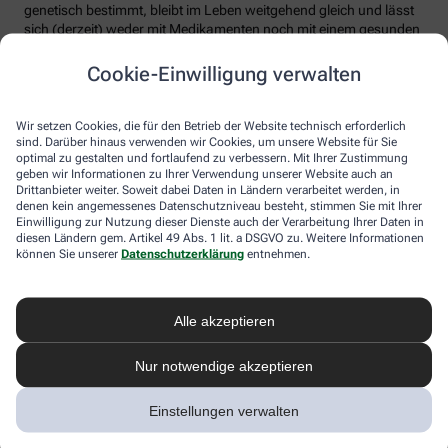
genetisch bestimmt, bleibt im Leben weitgehend gleich und lässt
sich (derzeit) weder mit Medikamenten noch mit einem gesunden
Lebensstil merklich senken (wenngleich Risikofaktoren wie
Rauchen etc. vermieden werden sollten). Experten raten, seinen
Cookie-Einwilligung verwalten
Lp(a)-Wert einmal im Leben bestimmen zu lassen.
4. Hohes Cholesterin betrifft nur ältere
Wir setzen Cookies, die für den Betrieb der Website technisch erforderlich
sind. Darüber hinaus verwenden wir Cookies, um unsere Website für Sie
Menschen
optimal zu gestalten und fortlaufend zu verbessern. Mit Ihrer Zustimmung
geben wir Informationen zu Ihrer Verwendung unserer Website auch an
Falsch. Zwar steigt das Risiko für erhöhte Cholesterinwerte mit
Drittanbieter weiter. Soweit dabei Daten in Ländern verarbeitet werden, in
zunehmendem Alter. Menschen mit sogenannter familiärer
denen kein angemessenes Datenschutzniveau besteht, stimmen Sie mit Ihrer
Einwilligung zur Nutzung dieser Dienste auch der Verarbeitung Ihrer Daten in
Hypercholesterinämie (FH) haben jedoch schon von Geburt an
diesen Ländern gem. Artikel 49 Abs. 1 lit. a DSGVO zu. Weitere Informationen
erhöhte Blutfettwerte. Bei der erblich bedingten
können Sie unserer
Datenschutzerklärung
entnehmen.
Stoffwechselerkrankung sammelt sich durch einen Gendefekt
sehr viel LDL-Cholesterin im Blut an (über 190 bis 500 mg/dl) und
lagert sich an den Wänden der Arterien und Venen ab. Betroffene
entwickeln oft schon im jungen Erwachsenenalter eine
Alle akzeptieren
Arteriosklerose.
Nur notwendige akzeptieren
Unbehandelt erkrankt etwa die Hälfte der Männer schon vor dem
50. Lebensjahr an einer koronaren Herzkrankheit (KHK), die zum
Herzinfarkt oder plötzlichem Herztod führen kann. Frauen sind
Einstellungen verwalten
bis zur Menopause durch Hormone besser geschützt, bei ihnen
sind es rund 30 Prozent bis zum Alter von 60 Jahren. Die familiäre