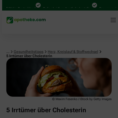
Herz, Kreislauf & Stoffwechsel
00 Mal in Deutschland
Online bei Ihrer Apotheke bestellen
Bequem zwischen
...
Gesundheitstipps
Herz, Kreislauf & Stoffwechsel
5 Irrtümer über Cholesterin
© Maxim Fesenko / iStock by Getty Images
5 Irrtümer über Cholesterin