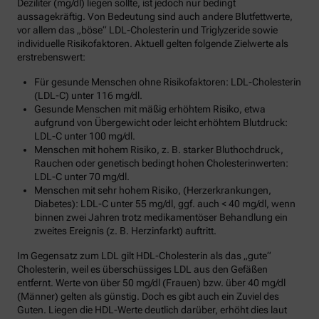
Deziliter (mg/dl) liegen sollte, ist jedoch nur bedingt
aussagekräftig. Von Bedeutung sind auch andere Blutfettwerte,
vor allem das „böse“ LDL-Cholesterin und Triglyzeride sowie
individuelle Risikofaktoren. Aktuell gelten folgende Zielwerte als
erstrebenswert:
Für gesunde Menschen ohne Risikofaktoren: LDL-Cholesterin
(LDL-C) unter 116 mg/dl.
Gesunde Menschen mit mäßig erhöhtem Risiko, etwa
aufgrund von Übergewicht oder leicht erhöhtem Blutdruck:
LDL-C unter 100 mg/dl.
Menschen mit hohem Risiko, z. B. starker Bluthochdruck,
Rauchen oder genetisch bedingt hohen Cholesterinwerten:
LDL-C unter 70 mg/dl.
Menschen mit sehr hohem Risiko, (Herzerkrankungen,
Diabetes): LDL-C unter 55 mg/dl, ggf. auch < 40 mg/dl, wenn
binnen zwei Jahren trotz medikamentöser Behandlung ein
zweites Ereignis (z. B. Herzinfarkt) auftritt.
Im Gegensatz zum LDL gilt HDL-Cholesterin als das „gute“
Cholesterin, weil es überschüssiges LDL aus den Gefäßen
entfernt. Werte von über 50 mg/dl (Frauen) bzw. über 40 mg/dl
(Männer) gelten als günstig. Doch es gibt auch ein Zuviel des
Guten. Liegen die HDL-Werte deutlich darüber, erhöht dies laut