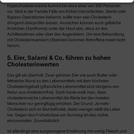
Hypercholesterinämie kommt bei etwa einer von 300 Personen
vor. Sind in der Familie Fälle von frühen Herzinfarkten, Stents oder
Bypass-Operationen bekannt, sollte man sein Cholesterin
dringend überprüfen lassen. Anzeichen können auch gelbliche
Knötchen (Xanthome) unter der Haut sein, etwa an den
Achillessehnen oder über den Augenlidern. Um eine Behandlung
mit Cholesterinsenkern (Statinen) kommen Betroffene meist nicht
herum.
5. Eier, Salami & Co. führen zu hohen
Cholesterinwerten
Das gilt als überholt. Zwar gehören Eier wie auch Butter oder
fettreiche Wurst zu den Lebensmitteln mit dem höchsten
Cholesteringehalt (pflanzliche Lebensmittel sind übrigens von
Natur aus cholesterinfrei). Doch heute weiß man, dass
cholesterinreiche Lebensmittel die Werte bei den meisten
Menschen nur geringfügig erhöhen. Der Grund: Je mehr
Cholesterin sich im Blut befindet, desto weniger stellt die Leber
her. Gegen das Frühstücksei am Sonntag ist also nichts
einzuwenden. Grundsätzlich
ist allerdings eine ausgewogene Ernährung mit wenig Fleisch und