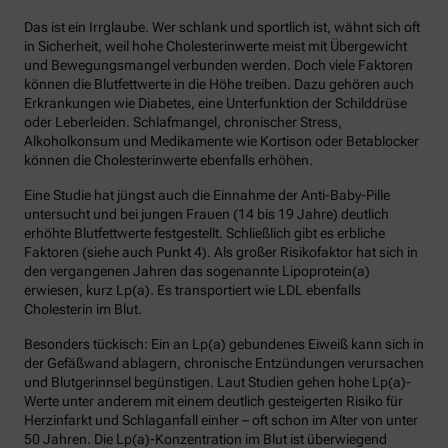
Das ist ein Irrglaube. Wer schlank und sportlich ist, wähnt sich oft
in Sicherheit, weil hohe Cholesterinwerte meist mit Übergewicht
und Bewegungsmangel verbunden werden. Doch viele Faktoren
können die Blutfettwerte in die Höhe treiben. Dazu gehören auch
Erkrankungen wie Diabetes, eine Unterfunktion der Schilddrüse
oder Leberleiden. Schlafmangel, chronischer Stress,
Alkoholkonsum und Medikamente wie Kortison oder Betablocker
können die Cholesterinwerte ebenfalls erhöhen.
Eine Studie hat jüngst auch die Einnahme der Anti-Baby-Pille
untersucht und bei jungen Frauen (14 bis 19 Jahre) deutlich
erhöhte Blutfettwerte festgestellt. Schließlich gibt es erbliche
Faktoren (siehe auch Punkt 4). Als großer Risikofaktor hat sich in
den vergangenen Jahren das sogenannte Lipoprotein(a)
erwiesen, kurz Lp(a). Es transportiert wie LDL ebenfalls
Cholesterin im Blut.
Besonders tückisch: Ein an Lp(a) gebundenes Eiweiß kann sich in
der Gefäßwand ablagern, chronische Entzündungen verursachen
und Blutgerinnsel begünstigen. Laut Studien gehen hohe Lp(a)-
Werte unter anderem mit einem deutlich gesteigerten Risiko für
Herzinfarkt und Schlaganfall einher – oft schon im Alter von unter
50 Jahren. Die Lp(a)-Konzentration im Blut ist überwiegend