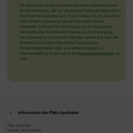
Mensch?
Ich möchte den im Namen meiner Apotheke versandten News-
Dann
Service abonnieren, der von der Alliance Healthcare Deutschland
wählen
GmbH (AHD) angeboten wird. Hiermit willige ich ein, dass AHD
Sie
meine E-Mail-Adresse zum Versand des News-Service
bitte
verarbeitet. AHD setzt für den Versand und die Analyse des
den
Newsletters den Dienstleister Emarsys ein. Die Einwilligung
Baum.
kann jederzeit für die Zukunft widerrufen werden (z.B. über den
Abmelde-Link in jedem Newsletter). Die sonstigen
Kontaktmöglichkeiten dafür und weitere Angaben zur
Datenverarbeitung finden sich in der
Datenschutzerklärung
von
AHD.
Information der Pfalz Apotheke
Pfalz Apotheke
Inhaber: Anna Steidle