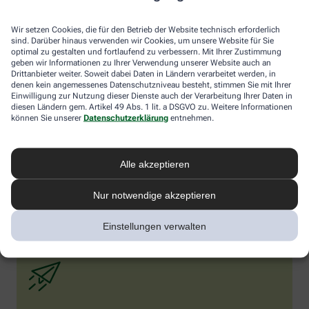
fehlen aber noch eindeutige wissenschaftliche Belege.
Darreichungsformen
Wir setzen Cookies, die für den Betrieb der Website technisch erforderlich
sind. Darüber hinaus verwenden wir Cookies, um unsere Website für Sie
optimal zu gestalten und fortlaufend zu verbessern. Mit Ihrer Zustimmung
Mönchspfeffer ist in der Apotheke rezeptfrei in Form von Kapseln,
geben wir Informationen zu Ihrer Verwendung unserer Website auch an
Tabletten, Tropfen oder Tee erhältlich. Die wirksamste Form ist
Drittanbieter weiter. Soweit dabei Daten in Ländern verarbeitet werden, in
das standardisierte Trockenextrakt, optimal dosiert mit etwa 20
denen kein angemessenes Datenschutzniveau besteht, stimmen Sie mit Ihrer
mg pro Tag. Wichtig: Man sollte Geduld haben und das Präparat
Einwilligung zur Nutzung dieser Dienste auch der Verarbeitung Ihrer Daten in
mindestens über drei Menstruationszyklen einnehmen, bis sich
diesen Ländern gem. Artikel 49 Abs. 1 lit. a DSGVO zu. Weitere Informationen
können Sie unserer
Datenschutzerklärung
entnehmen.
die positiven Effekte entfalten können. Mönchspfeffer ist in der
Regel gut verträglich. Dennoch sollten Sie die Anwendung ärztlich
besprechen, besonders bei gleichzeitiger Einnahme von
Medikamenten, die auf Dopamin-Rezeptoren wirken,
Alle akzeptieren
beispielsweise bei psychischen Erkrankungen. Ebenso sollte
Mönchspfeffer nicht in Schwangerschaft oder Stillzeit
Nur notwendige akzeptieren
eingenommen werden, da er u.a. die Milchproduktion stören
kann.
Einstellungen verwalten