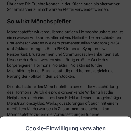
Übrigens: Die Früchte können in der Küche auch als alternativer
Scharfmacher zum schwarzen Pfeffer verwendet werden.
So wirkt Mönchspfeffer
Mönchspfeffer wirkt regulierend auf den Hormonhaushalt und ist
ein erwiesen wirksames alternatives Heilmittel bei verschiedenen
Frauenbeschwerden wie dem prämenstruellen Syndrom (PMS)
und Zyklusstörungen. Beim PMS treten oft Symptome wie
Reizbarkeit, Brustspannen und Stimmungsschwankungen auf.
Ursache der Beschwerden sind häufig erhöhte Werte des
körpereigenen Hormons Prolaktin. Prolaktin ist für die
Milchbildung in der Brust zuständig und hemmt zugleich die
Reifung der Follikel in den Eierstöcken.
Die Inhaltsstoffe des Mönchspfeffers senken die Ausschüttung
des Hormons. Durch die prolaktinsenkende Wirkung hat die
Heilpflanze auch einen positiven Effekt auf einen unregelmäßigen
Menstruationszyklus. Weil Zyklusstörungen oft auch mit einem
unerfüllten Kinderwunsch in Zusammenhang stehen, kann
Mönchspfeffer zudem die Voraussetzungen für eine
Schwangerschaft verbessern. Auch bei Periodenschmerzen und
Wechseljahrbeschwerden wird Mönchspfeffer eingesetzt. Hierzu
Cookie-Einwilligung verwalten