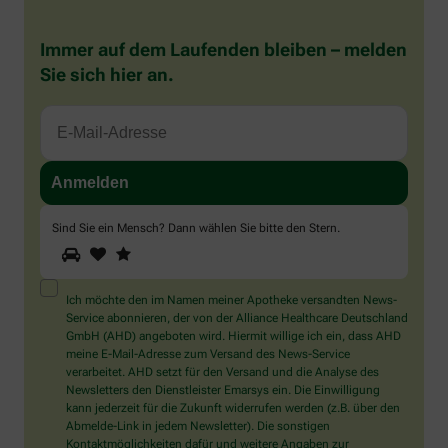
Immer auf dem Laufenden bleiben – melden
Sie sich hier an.
Sind Sie ein Mensch? Dann wählen Sie bitte
den Stern
.
1
2
3
Sind
Sie
ein
Mensch?
Ich möchte den im Namen meiner Apotheke versandten News-
Dann
Service abonnieren, der von der Alliance Healthcare Deutschland
wählen
GmbH (AHD) angeboten wird. Hiermit willige ich ein, dass AHD
Sie
meine E-Mail-Adresse zum Versand des News-Service
bitte
verarbeitet. AHD setzt für den Versand und die Analyse des
den
Newsletters den Dienstleister Emarsys ein. Die Einwilligung
Stern.
kann jederzeit für die Zukunft widerrufen werden (z.B. über den
Abmelde-Link in jedem Newsletter). Die sonstigen
Kontaktmöglichkeiten dafür und weitere Angaben zur