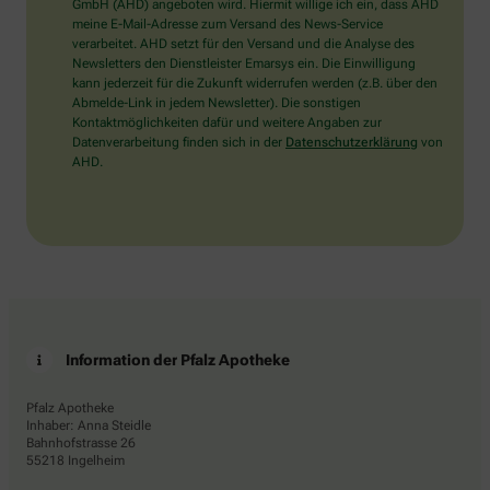
wählen
GmbH (AHD) angeboten wird. Hiermit willige ich ein, dass AHD
Sie
meine E-Mail-Adresse zum Versand des News-Service
bitte
verarbeitet. AHD setzt für den Versand und die Analyse des
das
Newsletters den Dienstleister Emarsys ein. Die Einwilligung
Haus.
kann jederzeit für die Zukunft widerrufen werden (z.B. über den
Abmelde-Link in jedem Newsletter). Die sonstigen
Kontaktmöglichkeiten dafür und weitere Angaben zur
Datenverarbeitung finden sich in der
Datenschutzerklärung
von
AHD.
Information der Pfalz Apotheke
Pfalz Apotheke
Inhaber: Anna Steidle
Bahnhofstrasse 26
55218 Ingelheim