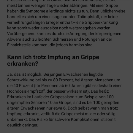
meist binnen weniger Tage wieder abklingen. Mit einer Grippe
haben die Symptome allerdings nichts zu tun. Denn üblicherweise
handelt es sich um einen sogenannten Totimpfstoff, der keine
vermehrungsfähigen Erreger enthält – eine Grippeerkrankung
kann somit weder ausgelöst noch weitergegeben werden.
Vorübergehend kann es durch die Anregung der körpereigenen
Abwehr auch zu leichten Schmerzen und Rötungen an der
Einstichstelle kommen, die jedoch harmlos sind.
Kann ich trotz Impfung an Grippe
erkranken?
Ja, das ist möglich. Bei jungen Erwachsenen liegt die
Schutzwirkung bei bis zu 80 Prozent, bei älteren Menschen um
die 40 Prozent (für Personen ab 60 Jahren gibt es deshalb einen
Hochdosis-Impfstoff, der besser wirksam ist). Das heißt:
Erkranken im Laufe der Grippesaison zum Beispiel von 100
ungeimpften Senioren 10 an Grippe, sind es bei 100 geimpften
älteren Erwachsenen nur etwa 6. Doch selbst wenn man trotz
Impfung erkrankt, verläuft die Grippe meist milder oder völlig
unbemerkt. Das Risiko für schwere Komplikationen ist somit
deutlich geringer.