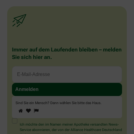
Immer auf dem Laufenden bleiben – melden
Sie sich hier an.
Sind Sie ein Mensch? Dann wählen Sie bitte
das Haus
.
1
2
3
Sind
Sie
ein
Mensch?
Ich möchte den im Namen meiner Apotheke versandten News-
Dann
Service abonnieren, der von der Alliance Healthcare Deutschland