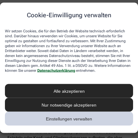
Grundsätzlich können sich aber auch jüngere Menschen und
NichtRisikogruppen gegen Grippe impfen lassen.
Cookie-Einwilligung verwalten
Der Grippeschutz sollte in der Regel ab Oktober erfolgen und
jährlich erneuert werden. Denn Grippeviren verändern sich
Wir setzen Cookies, die für den Betrieb der Website technisch erforderlich
ständig, der Impfstoff wird daher jedes Jahr an die neue Saison
sind. Darüber hinaus verwenden wir Cookies, um unsere Website für Sie
angepasst. Nach der Impfung dauert es etwa 10 bis 14 Tage, bis
optimal zu gestalten und fortlaufend zu verbessern. Mit Ihrer Zustimmung
der Körper einen ausreichenden Schutz vor einer Ansteckung
geben wir Informationen zu Ihrer Verwendung unserer Website auch an
aufgebaut hat. Auch eine spätere Impfung zu Beginn des Jahres
Drittanbieter weiter. Soweit dabei Daten in Ländern verarbeitet werden, in
denen kein angemessenes Datenschutzniveau besteht, stimmen Sie mit Ihrer
ist meist noch sinnvoll.
Einwilligung zur Nutzung dieser Dienste auch der Verarbeitung Ihrer Daten in
diesen Ländern gem. Artikel 49 Abs. 1 lit. a DSGVO zu. Weitere Informationen
Wie sicher ist der Impfstoff?
können Sie unserer
Datenschutzerklärung
entnehmen.
Jeder Grippeimpfstoff, der in Deutschland verwendet wird, muss
ein streng reguliertes Zulassungsverfahren durchlaufen. Hierbei
Alle akzeptieren
muss die Qualität, Wirksamkeit und Verträglichkeit in
wissenschaftlichen Studien nachgewiesen werden. Die Freigabe
erfolgt nach weiteren Prüfungen schließlich durch das Paul-
Nur notwendige akzeptieren
Ehrlich-Institut (PEI), das die Sicherheit des Impfstoffs auch nach
der Freigabe stetig weiter beobachtet.
Einstellungen verwalten
Die Grippeimpfung ist in aller Regel gut verträglich. In den ersten
Tagen können leichte Erkältungssymptome wie zum Beispiel
Frösteln oder Kopf- und Gliederschmerzen auftreten, die aber