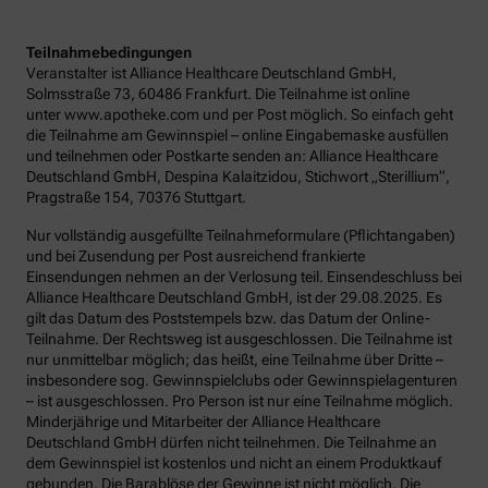
Teilnahmebedingungen
Veranstalter ist Alliance Healthcare Deutschland GmbH,
Solmsstraße 73, 60486 Frankfurt. Die Teilnahme ist online
unter www.apotheke.com und per Post möglich. So einfach geht
die Teilnahme am Gewinnspiel – online Eingabemaske ausfüllen
und teilnehmen oder Postkarte senden an: Alliance Healthcare
Deutschland GmbH, Despina Kalaitzidou, Stichwort „Sterillium“,
Pragstraße 154, 70376 Stuttgart.
Nur vollständig ausgefüllte Teilnahmeformulare (Pflichtangaben)
und bei Zusendung per Post ausreichend frankierte
Einsendungen nehmen an der Verlosung teil. Einsendeschluss bei
Alliance Healthcare Deutschland GmbH, ist der 29.08.2025. Es
gilt das Datum des Poststempels bzw. das Datum der Online-
Teilnahme. Der Rechtsweg ist ausgeschlossen. Die Teilnahme ist
nur unmittelbar möglich; das heißt, eine Teilnahme über Dritte –
insbesondere sog. Gewinnspielclubs oder Gewinnspielagenturen
– ist ausgeschlossen. Pro Person ist nur eine Teilnahme möglich.
Minderjährige und Mitarbeiter der Alliance Healthcare
Deutschland GmbH dürfen nicht teilnehmen. Die Teilnahme an
dem Gewinnspiel ist kostenlos und nicht an einem Produktkauf
gebunden. Die Barablöse der Gewinne ist nicht möglich. Die