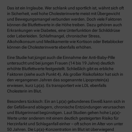
Das ist ein Irrglaube. Wer schlank und sportlich ist, wähnt sich oft
in Sicherheit, weil hohe Cholesterinwerte meist mit Übergewicht
und Bewegungsmangel verbunden werden. Doch viele Faktoren
können die Blutfettwerte in die Höhe treiben. Dazu gehören auch
Erkrankungen wie Diabetes, eine Unterfunktion der Schilddrüse
oder Leberleiden. Schlafmangel, chronischer Stress,
Alkoholkonsum und Medikamente wie Kortison oder Betablocker
können die Cholesterinwerte ebenfalls erhöhen.
Eine Studie hat jüngst auch die Einnahme der Anti-Baby-Pille
untersucht und bei jungen Frauen (14 bis 19 Jahre) deutlich
erhöhte Blutfettwerte festgestellt. Schließlich gibt es erbliche
Faktoren (siehe auch Punkt 4). Als großer Risikofaktor hat sich in
den vergangenen Jahren das sogenannte Lipoprotein(a)
erwiesen, kurz Lp(a). Es transportiert wie LDL ebenfalls
Cholesterin im Blut.
Besonders tückisch: Ein an Lp(a) gebundenes Eiweiß kann sich in
der Gefäßwand ablagern, chronische Entzündungen verursachen
und Blutgerinnsel begünstigen. Laut Studien gehen hohe Lp(a)-
Werte unter anderem mit einem deutlich gesteigerten Risiko für
Herzinfarkt und Schlaganfall einher – oft schon im Alter von unter
50 Jahren. Die Lp(a)-Konzentration im Blut ist überwiegend