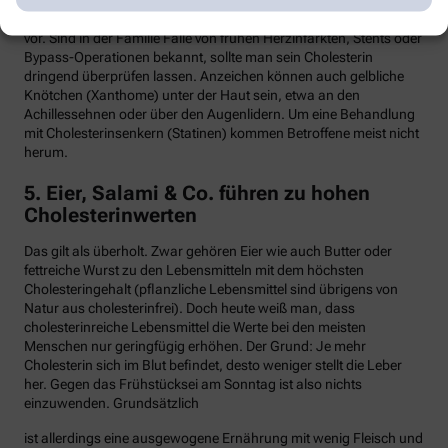
Hypercholesterinämie kommt bei etwa einer von 300 Personen
vor. Sind in der Familie Fälle von frühen Herzinfarkten, Stents oder
Bypass-Operationen bekannt, sollte man sein Cholesterin
dringend überprüfen lassen. Anzeichen können auch gelbliche
Knötchen (Xanthome) unter der Haut sein, etwa an den
Achillessehnen oder über den Augenlidern. Um eine Behandlung
mit Cholesterinsenkern (Statinen) kommen Betroffene meist nicht
herum.
5. Eier, Salami & Co. führen zu hohen
Cholesterinwerten
Das gilt als überholt. Zwar gehören Eier wie auch Butter oder
fettreiche Wurst zu den Lebensmitteln mit dem höchsten
Cholesteringehalt (pflanzliche Lebensmittel sind übrigens von
Natur aus cholesterinfrei). Doch heute weiß man, dass
cholesterinreiche Lebensmittel die Werte bei den meisten
Menschen nur geringfügig erhöhen. Der Grund: Je mehr
Cholesterin sich im Blut befindet, desto weniger stellt die Leber
her. Gegen das Frühstücksei am Sonntag ist also nichts
einzuwenden. Grundsätzlich
ist allerdings eine ausgewogene Ernährung mit wenig Fleisch und