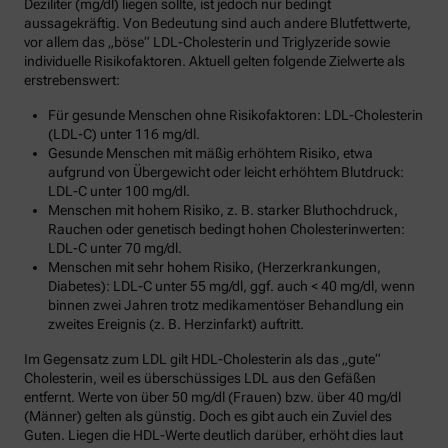
Deziliter (mg/dl) liegen sollte, ist jedoch nur bedingt
aussagekräftig. Von Bedeutung sind auch andere Blutfettwerte,
vor allem das „böse“ LDL-Cholesterin und Triglyzeride sowie
individuelle Risikofaktoren. Aktuell gelten folgende Zielwerte als
erstrebenswert:
Für gesunde Menschen ohne Risikofaktoren: LDL-Cholesterin
(LDL-C) unter 116 mg/dl.
Gesunde Menschen mit mäßig erhöhtem Risiko, etwa
aufgrund von Übergewicht oder leicht erhöhtem Blutdruck:
LDL-C unter 100 mg/dl.
Menschen mit hohem Risiko, z. B. starker Bluthochdruck,
Rauchen oder genetisch bedingt hohen Cholesterinwerten:
LDL-C unter 70 mg/dl.
Menschen mit sehr hohem Risiko, (Herzerkrankungen,
Diabetes): LDL-C unter 55 mg/dl, ggf. auch < 40 mg/dl, wenn
binnen zwei Jahren trotz medikamentöser Behandlung ein
zweites Ereignis (z. B. Herzinfarkt) auftritt.
Im Gegensatz zum LDL gilt HDL-Cholesterin als das „gute“
Cholesterin, weil es überschüssiges LDL aus den Gefäßen
entfernt. Werte von über 50 mg/dl (Frauen) bzw. über 40 mg/dl
(Männer) gelten als günstig. Doch es gibt auch ein Zuviel des
Guten. Liegen die HDL-Werte deutlich darüber, erhöht dies laut