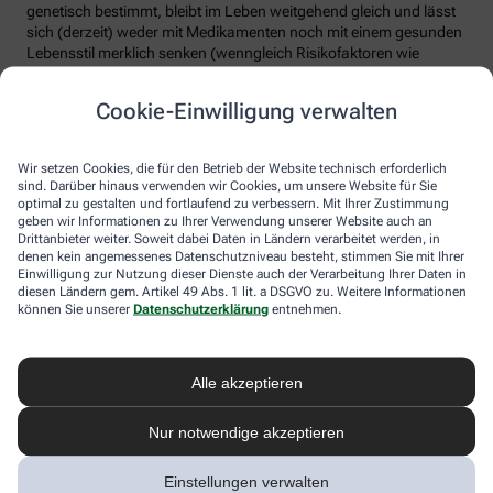
genetisch bestimmt, bleibt im Leben weitgehend gleich und lässt
sich (derzeit) weder mit Medikamenten noch mit einem gesunden
Lebensstil merklich senken (wenngleich Risikofaktoren wie
Rauchen etc. vermieden werden sollten). Experten raten, seinen
Lp(a)-Wert einmal im Leben bestimmen zu lassen.
Cookie-Einwilligung verwalten
4. Hohes Cholesterin betrifft nur ältere
Menschen
Wir setzen Cookies, die für den Betrieb der Website technisch erforderlich
sind. Darüber hinaus verwenden wir Cookies, um unsere Website für Sie
Falsch. Zwar steigt das Risiko für erhöhte Cholesterinwerte mit
optimal zu gestalten und fortlaufend zu verbessern. Mit Ihrer Zustimmung
geben wir Informationen zu Ihrer Verwendung unserer Website auch an
zunehmendem Alter. Menschen mit sogenannter familiärer
Drittanbieter weiter. Soweit dabei Daten in Ländern verarbeitet werden, in
Hypercholesterinämie (FH) haben jedoch schon von Geburt an
denen kein angemessenes Datenschutzniveau besteht, stimmen Sie mit Ihrer
erhöhte Blutfettwerte. Bei der erblich bedingten
Einwilligung zur Nutzung dieser Dienste auch der Verarbeitung Ihrer Daten in
Stoffwechselerkrankung sammelt sich durch einen Gendefekt
diesen Ländern gem. Artikel 49 Abs. 1 lit. a DSGVO zu. Weitere Informationen
sehr viel LDL-Cholesterin im Blut an (über 190 bis 500 mg/dl) und
können Sie unserer
Datenschutzerklärung
entnehmen.
lagert sich an den Wänden der Arterien und Venen ab. Betroffene
entwickeln oft schon im jungen Erwachsenenalter eine
Arteriosklerose.
Alle akzeptieren
Unbehandelt erkrankt etwa die Hälfte der Männer schon vor dem
50. Lebensjahr an einer koronaren Herzkrankheit (KHK), die zum
Nur notwendige akzeptieren
Herzinfarkt oder plötzlichem Herztod führen kann. Frauen sind
bis zur Menopause durch Hormone besser geschützt, bei ihnen
Einstellungen verwalten
sind es rund 30 Prozent bis zum Alter von 60 Jahren. Die familiäre