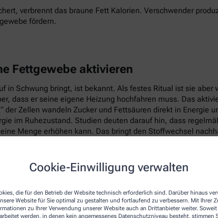
hert, verbrennt das braune Fett Kalorien. Verschwender produz
tgewebe fördern.
ne Fettgewebe aktivieren
 in Schwung bringt, ist bekannt. Als festes Ritual ist sie abe
per, dass er seine eigene Heizung hochfahren muss. Das aktiv
e“ der Zellen wandeln Zucker und Fettsäuren direkt in Energie 
ie im Ruhezustand. Studien deuten darauf hin, dass regelmäßig
eine Menge erhöhen kann. Das bringt den Stoffwechsel nachhal
Cookie-Einwilligung verwalten
kies, die für den Betrieb der Website technisch erforderlich sind. Darüber hinaus v
nsere Website für Sie optimal zu gestalten und fortlaufend zu verbessern. Mit Ihrer
ormationen zu Ihrer Verwendung unserer Website auch an Drittanbieter weiter. Soweit
rarbeitet werden, in denen kein angemessenes Datenschutzniveau besteht, stimmen Si