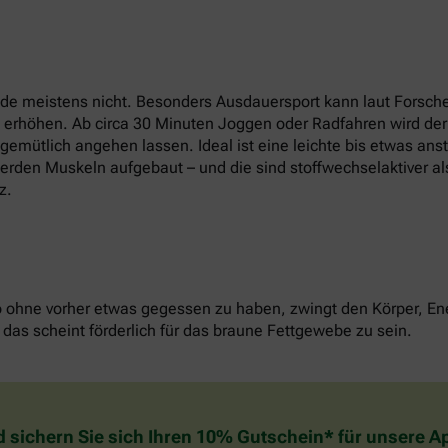
e meistens nicht. Besonders Ausdauersport kann laut Forsche
t erhöhen. Ab circa 30 Minuten Joggen oder Radfahren wird der
u gemütlich angehen lassen. Ideal ist eine leichte bis etwas an
erden Muskeln aufgebaut – und die sind stoffwechselaktiver als
z.
o ohne vorher etwas gegessen zu haben, zwingt den Körper, Ene
das scheint förderlich für das braune Fettgewebe zu sein.
d sichern Sie sich Ihren 10% Gutschein* für unsere 