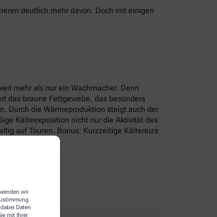
ieren deutlich mehr davon. Doch mit einigen
r weit mehr als nur ein Wachmacher. Denn
iert das braune Fettgewebe, das besonders
um. Durch die Wärmeproduktion steigt auch der
e Kälteexposition nicht nur die Aktivität des
tig auf Touren. Bonus: Kurzzeitige Kältereize
erwenden wir
 Zustimmung
 dabei Daten
e mit Ihrer