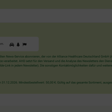
1
2
3
Sind
um
.
Sie
ein
Mensch?
en News-Service abonnieren, der von der Alliance Healthcare Deutschland GmbH (AH
Dann
verarbeitet. AHD setzt für den Versand und die Analyse des Newsletters den Dienstle
wählen
de-Link in jedem Newsletter). Die sonstigen Kontaktmöglichkeiten dafür und weitere
Sie
bitte
den
31.12.2026. Mindestbestellwert: 50,00 €. Gültig auf das gesamte Sortiment, ausges
Baum.