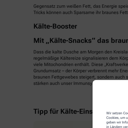
Gegensatz zum weißen Fett, das Energie speic
Tricks können auch Sparsame ihr braunes Fet
Kälte-Booster
Mit „Kälte-Snacks“ das brau
Dass die kalte Dusche am Morgen den Kreislauf
regelmäßige Kältereize signalisieren dem Kör
viele Mitochondrien enthält. Diese „Kraftwerk
Grundumsatz – der Körper verbrennt mehr Energ
braunen Fettgewebes steigert, sondern auch s
stärken auch unser Immunsystem.
Tipp für Kälte-Einsteiger
Wir setzen Coo
Cookies, um u
geben wir Inf
in Ländern ve