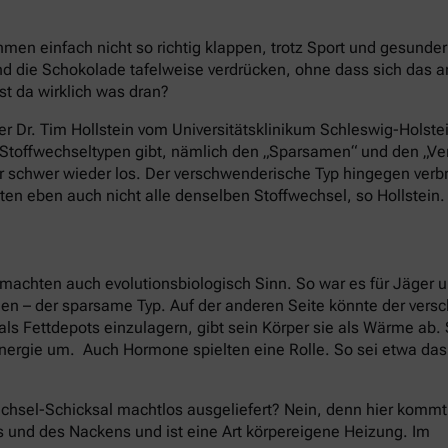
en einfach nicht so richtig klappen, trotz Sport und gesund
 die Schokolade tafelweise verdrücken, ohne dass sich das 
st da wirklich was dran?
er Dr. Tim Hollstein vom Universitätsklinikum Schleswig-Holstei
e Stoffwechseltypen gibt, nämlich den „Sparsamen“ und den „
nur schwer wieder los. Der verschwenderische Typ hingegen ver
ten eben auch nicht alle denselben Stoffwechsel, so Hollstein.
machten auch evolutionsbiologisch Sinn. So war es für Jäger 
nen – der sparsame Typ. Auf der anderen Seite könnte der ver
als Fettdepots einzulagern, gibt sein Körper sie als Wärme ab
nergie um. Auch Hormone spielten eine Rolle. So sei etwa da
chsel-Schicksal machtlos ausgeliefert? Nein, denn hier kommt
s und des Nackens und ist eine Art körpereigene Heizung. Im