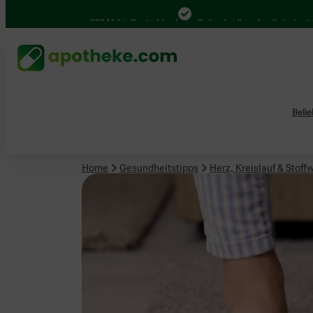
Herz, Kreislauf & Stoffwechsel
4.000 Mal in Deutschland
Online bei Ihrer Apotheke bestellen
Beli
Home
Gesundheitstipps
Herz, Kreislauf & Stoff