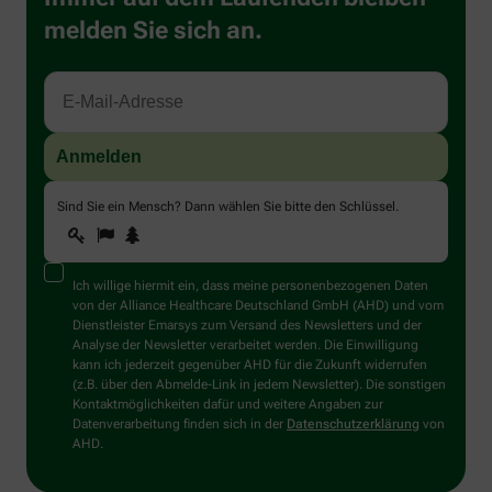
melden Sie sich an.
Sind Sie ein Mensch? Dann wählen Sie bitte
den Schlüssel
.
1
2
3
Sind
Sie
ein
Mensch?
Ich willige hiermit ein, dass meine personenbezogenen Daten
Dann
von der Alliance Healthcare Deutschland GmbH (AHD) und vom
wählen
Dienstleister Emarsys zum Versand des Newsletters und der
Sie
Analyse der Newsletter verarbeitet werden. Die Einwilligung
bitte
kann ich jederzeit gegenüber AHD für die Zukunft widerrufen
den
(z.B. über den Abmelde-Link in jedem Newsletter). Die sonstigen
Schlüssel.
Kontaktmöglichkeiten dafür und weitere Angaben zur
Datenverarbeitung finden sich in der
Datenschutzerklärung
von
AHD.