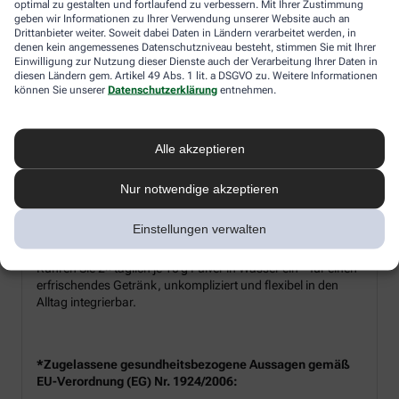
optimal zu gestalten und fortlaufend zu verbessern. Mit Ihrer Zustimmung
Plus
versorgt Sie mit hydrolysiertem Kollagen, ergänzt durch
geben wir Informationen zu Ihrer Verwendung unserer Website auch an
Biotin, Vitamin C und Kupfer – ideal zur täglichen
Drittanbieter weiter. Soweit dabei Daten in Ländern verarbeitet werden, in
Unterstützung von Strukturproteinen im Körper.*
denen kein angemessenes Datenschutzniveau besteht, stimmen Sie mit Ihrer
Einwilligung zur Nutzung dieser Dienste auch der Verarbeitung Ihrer Daten in
diesen Ländern gem. Artikel 49 Abs. 1 lit. a DSGVO zu. Weitere Informationen
können Sie unserer
Datenschutzerklärung
entnehmen.
Produkt‑Highlights:
Hydrolysiertes Kollagen plus Biotin, Vitamin C und Kupfer
Alle akzeptieren
Pulverform – leicht löslich, frischer Orangen-Geschmack
Schnell angerührt: morgens oder nach dem Sport
Nur notwendige akzeptieren
Einstellungen verwalten
Ihr Genussmoment:
Rühren Sie 2× täglich je 10 g Pulver in Wasser ein – für einen
erfrischendes Getränk, unkompliziert und flexibel in den
Alltag integrierbar.
*Zugelassene gesundheitsbezogene Aussagen gemäß
EU-Verordnung (EG) Nr. 1924/2006: