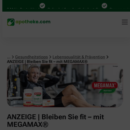
Lebensqualität & Prävention
 Mal in Deutschland
Online bei Ihrer Apotheke bestellen
Bequem zwischen A
...
Gesundheitstipps
Lebensqualität & Prävention
ANZEIGE | Bleiben Sie fit – mit MEGAMAX®
ANZEIGE | Bleiben Sie fit – mit
MEGAMAX®