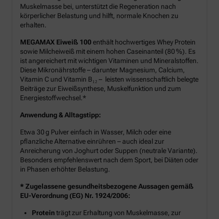
Muskelmasse bei, unterstützt die Regeneration nach
körperlicher Belastung und hilft, normale Knochen zu
erhalten.
MEGAMAX Eiweiß 100
enthält hochwertiges Whey Protein
sowie Milcheiweiß mit einem hohen Caseinanteil (80 %). Es
ist angereichert mit wichtigen Vitaminen und Mineralstoffen.
Diese Mikronährstoffe – darunter Magnesium, Calcium,
Vitamin C und Vitamin B₁₂ – leisten wissenschaftlich belegte
Beiträge zur Eiweißsynthese, Muskelfunktion und zum
Energiestoffwechsel.*
Anwendung & Alltagstipp:
Etwa 30 g Pulver einfach in Wasser, Milch oder eine
pflanzliche Alternative einrühren – auch ideal zur
Anreicherung von Joghurt oder Suppen (neutrale Variante).
Besonders empfehlenswert nach dem Sport, bei Diäten oder
in Phasen erhöhter Belastung.
* Zugelassene gesundheitsbezogene Aussagen gemäß
EU-Verordnung (EG) Nr. 1924/2006:
Protein
trägt zur Erhaltung von Muskelmasse, zur