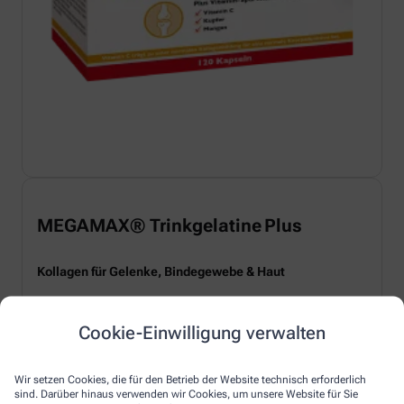
MEGAMAX® Trinkgelatine Plus
Kollagen für Gelenke, Bindegewebe & Haut
Cookie-Einwilligung verwalten
Warum Sie jetzt auf Kollagen setzen sollten
Mit den Jahren lässt die natürliche Kollagenbildung nach –
Wir setzen Cookies, die für den Betrieb der Website technisch erforderlich
das betrifft nicht nur Haut und Bindegewebe, sondern auch
sind. Darüber hinaus verwenden wir Cookies, um unsere Website für Sie
®
Gelenke, Sehnen und Bänder.
MEGAMAX
Trinkgelatine