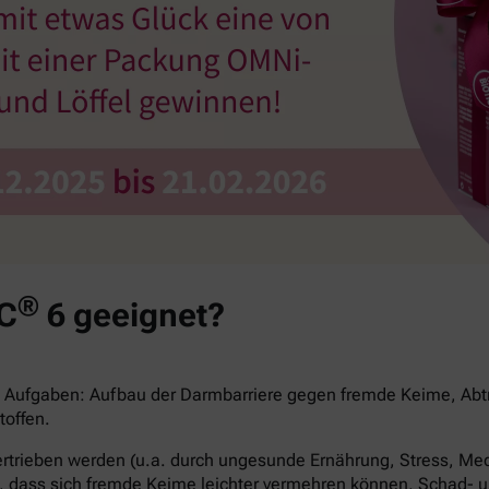
®
iC
6 geeignet?
 Aufgaben: Aufbau der Darmbarriere gegen fremde Keime, Abtr
toffen.
trieben werden (u.a. durch ungesunde Ernährung, Stress, Medi
, dass sich fremde Keime leichter vermehren können, Schad- un