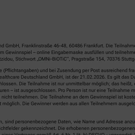
land GmbH, Franklinstraße 46-48, 60486 Frankfurt. Die Teilnah
am Gewinnspiel – online Eingabemaske ausfüllen und teilnehme
idou, Stichwort „OMNi-BiOTiC“, Pragstraße 154, 70376 Stuttga
re (Pflichtangaben) und bei Zusendung per Post ausreichend f
 Healthcare Deutschland GmbH, ist der 21.02.2026. Es gilt das
ossen. Die Teilnahme ist nur unmittelbar möglich; das heißt, 
en – ist ausgeschlossen. Pro Person ist nur eine Teilnahme mö
nicht teilnehmen. Die Teilnahme an dem Gewinnspiel ist kost
 möglich. Die Gewinner werden aus allen Teilnehmern ausgelost
, sind personenbezogene Daten, wie Name und Adresse anzug
flichtfelder gekennzeichnet. Die erhobenen personenbezogenen
 eines Vertrages gemäß Art. 6 Nr. 1 lit. b) DSGVO – verwendet.