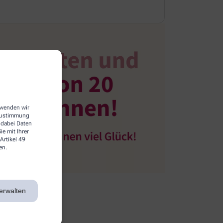
erwenden wir
 Zustimmung
 dabei Daten
e mit Ihrer
Artikel 49
en.
erwalten