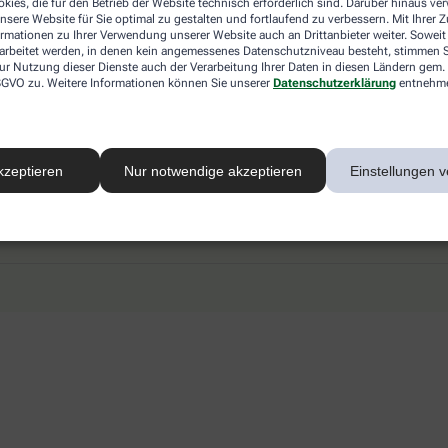
kies, die für den Betrieb der Website technisch erforderlich sind. Darüber hinaus v
 mit einer anderen akzeptierten
Abholung in der Apotheke
nsere Website für Sie optimal zu gestalten und fortlaufend zu verbessern. Mit Ihrer
art Ihrer Apotheke vor Ort.
Botendienstlieferung
ormationen zu Ihrer Verwendung unserer Website auch an Drittanbieter weiter. Soweit
rarbeitet werden, in denen kein angemessenes Datenschutzniveau besteht, stimmen Si
ur Nutzung dieser Dienste auch der Verarbeitung Ihrer Daten in diesen Ländern gem. 
 DSGVO zu. Weitere Informationen können Sie unserer
Datenschutzerklärung
entnehm
kzeptieren
Nur notwendige akzeptieren
Einstellungen v
Mobile App