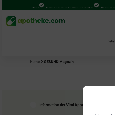
4.000 Mal in Deutschland
Online bei Ihrer Apotheke bestellen
Bequem zwi
Beli
Home
GESUND Magazin
Information der Vital Apotheke
Z