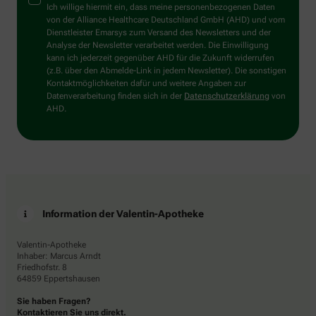
Mensch?
Ich willige hiermit ein, dass meine personenbezogenen Daten
Dann
von der Alliance Healthcare Deutschland GmbH (AHD) und vom
wählen
Dienstleister Emarsys zum Versand des Newsletters und der
Sie
Analyse der Newsletter verarbeitet werden. Die Einwilligung
bitte
kann ich jederzeit gegenüber AHD für die Zukunft widerrufen
die
(z.B. über den Abmelde-Link in jedem Newsletter). Die sonstigen
Flagge.
Kontaktmöglichkeiten dafür und weitere Angaben zur
Datenverarbeitung finden sich in der
Datenschutzerklärung
von
AHD.
Information der Valentin-Apotheke
Valentin-Apotheke
Inhaber: Marcus Arndt
Friedhofstr. 8
64859 Eppertshausen
Sie haben Fragen?
Kontaktieren Sie uns direkt.