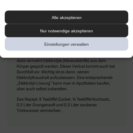
Umschlägen) und ihn dazu zu bewegen, kaltes Mineralwasser zu
trinken. Achtung: Schmerzmittel sind tabu – sie können den
Zustand verschlimmern.
Alle akzeptieren
Nur notwendige akzeptieren
Extra-Tipp
Einstellungen verwalten
Wenn man viel trinkt und schwitzt, kann es passieren,
dass vermehrt Elektrolyte (Mineralstoffe) aus dem
Körper gespült werden. Dieser Verlust kommt auch bei
Durchfall vor. Wichtig ist es dann, seinen
Elektrolythaushalt aufzubessern. Eine entsprechende
„Elektrolyt-Lösung“ kann man in Apotheken kaufen,
aber auch selbst zubereiten.
Das Rezept: 8 Teelöffel Zucker, ¾ Teelöffel Kochsalz,
0,5 Liter Orangensaft und 0,5 Liter sauberes
Trinkwasser vermischen.