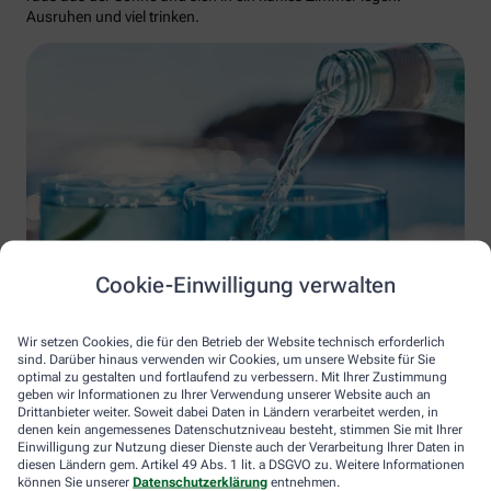
Ausruhen und viel trinken.
Cookie-Einwilligung verwalten
courtneyk/istockphoto
Wir setzen Cookies, die für den Betrieb der Website technisch erforderlich
sind. Darüber hinaus verwenden wir Cookies, um unsere Website für Sie
Der Hitzschlag ist die Steigerung des Sonnenstichs und kann
optimal zu gestalten und fortlaufend zu verbessern. Mit Ihrer Zustimmung
lebensbedrohlich sein. Dabei steigt die Körpertemperatur auf
geben wir Informationen zu Ihrer Verwendung unserer Website auch an
Drittanbieter weiter. Soweit dabei Daten in Ländern verarbeitet werden, in
mehr als 40°C. Muskelkrämpfe und Kreislaufzusammenbruch
denen kein angemessenes Datenschutzniveau besteht, stimmen Sie mit Ihrer
sind mögliche Anzeichen. So reagieren Sie richtig: Sofort den
Einwilligung zur Nutzung dieser Dienste auch der Verarbeitung Ihrer Daten in
Notarzt rufen. Den Betroffenen ins Kühle bringen. Versuchen,
diesen Ländern gem. Artikel 49 Abs. 1 lit. a DSGVO zu. Weitere Informationen
seine Körpertemperatur zu senken (zum Beispiel mit kühlen
können Sie unserer
Datenschutzerklärung
entnehmen.