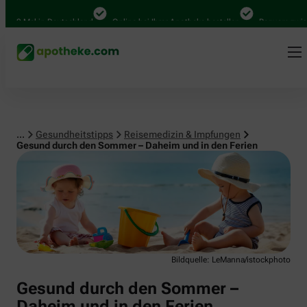
Reisemedizin & Impfungen
0 Mal in Deutschland
Online bei Ihrer Apotheke bestellen
Bequem zwischen 
...
Gesundheitstipps
Reisemedizin & Impfungen
Gesund durch den Sommer – Daheim und in den Ferien
Bildquelle: LeManna/istockphoto
Gesund durch den Sommer –
Daheim und in den Ferien