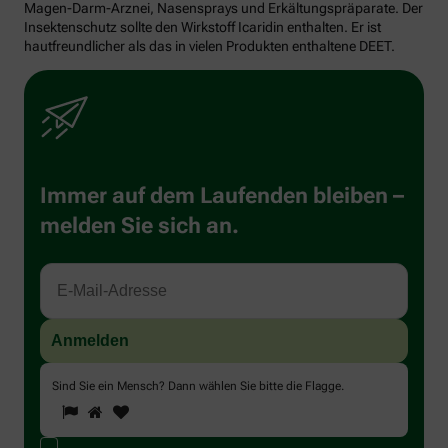
Magen-Darm-Arznei, Nasensprays und Erkältungspräparate. Der
Insektenschutz sollte den Wirkstoff Icaridin enthalten. Er ist
hautfreundlicher als das in vielen Produkten enthaltene DEET.
Immer auf dem Laufenden bleiben –
melden Sie sich an.
Sind Sie ein Mensch? Dann wählen Sie bitte
die Flagge
.
1
2
3
Sind
Sie
ein