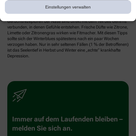
Erinnerungen vom Urlaub schwelgen. Fotos anschauen. Die
Einstellungen verwalten
passende Musik dazu hören und vielleicht sogar spontan dazu
tanzen. Auch gut: Schnuppern Sie sich froh. Die
Geruchsrezeptoren der Nase sind direkt mit dem Teil des Gehirns
verbunden, in denen Gefühle entstehen. Frische Düfte wie Zitrone,
Limette oder Zitronengras wirken wie Fitmacher. Mit diesen Tipps
sollte sich der Winterblues spätestens nach ein paar Wochen
verzogen haben. Nur in sehr seltenen Fällen (1 % der Betroffenen)
ist das Seelentief in Herbst und Winter eine „echte“ krankhafte
Depression.
Immer auf dem Laufenden bleiben –
melden Sie sich an.