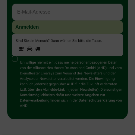
Sind Sie ein Mensch? Dann wählen Sie bitte
die Tasse
.
1
2
3
Sind
Sie
ein
Mensch?
Ich willige hiermit ein, dass meine personenbezogenen Daten
Dann
von der Alliance Healthcare Deutschland GmbH (AHD) und vom
wählen
Dienstleister Emarsys zum Versand des Newsletters und der
Sie
Analyse der Newsletter verarbeitet werden. Die Einwilligung
bitte
kann ich jederzeit gegenüber AHD für die Zukunft widerrufen
die
(z.B. über den Abmelde-Link in jedem Newsletter). Die sonstigen
Tasse.
Kontaktmöglichkeiten dafür und weitere Angaben zur
Datenverarbeitung finden sich in der
Datenschutzerklärung
von
AHD.