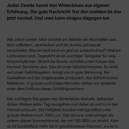
Jeder Zweite kennt den Winterblues aus eigener
Erfahrung. Die gute Nachricht: Bei den meisten ist das
jetzt normal. Und man kann einiges dagegen tun
Alle Jahre wieder: Man möchte am liebsten ein Murmeltier sein.
Sich vollfuttern, verkriechen und die dunkle Jahreszeit
verschlafen. Warum bloß sind wir jetzt so schlecht drauf? Weil wir
Lichtwesen sind. Tageslicht ist ein wichtiger Taktgeber für viele
Körperrhythmen. Strahlt die Sonne, schüttet unser Körper das
Hormon Serotonin aus. Das ist unser Glücklichmacher. Es wirkt
auf unser Gefühlssystem, bringt uns in gute Stimmung. Bei
Dunkelheit wird der Gegenspieler produziert, das Schlafhormon
Melatonin. In grauen und trüben Monaten stehen wir verstärkt
unter dem Einfluss dieses Schläfrigmachers.
Der wichtigste Rat gegen den Winterblues deshalb: Selbst bei
dicken Wolken jeden Tag rausgehen und dabei ab und zu in den
Himmel schauen. Die Helligkeit draußen beträgt selbst unter
grauen Wolken noch 7000 Lux. Das ist zwar weit weniger als
unterm klaren Sonnenhimmel, der mit 100.000 Lux strahlt. Aber
es ist hundertfach mehr als in geschlossenen Räumen, wo es in