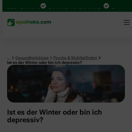
Psyche & Wohlbefinden
00 Mal in Deutschland
Online bei Ihrer Apotheke bestellen
Bequem zwische
...
Gesundheitstipps
Psyche & Wohlbefinden
Ist es der Winter oder bin ich depressiv?
Ist es der Winter oder bin ich
depressiv?