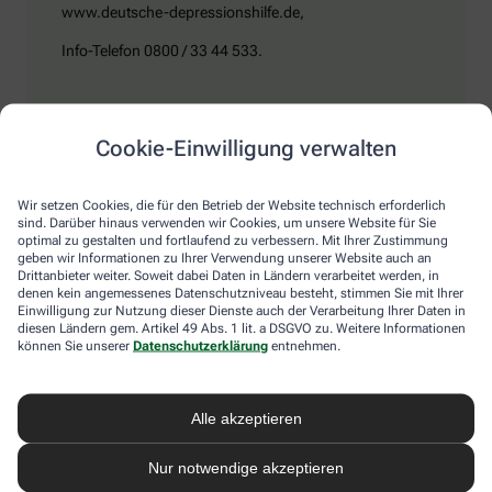
www.deutsche-depressionshilfe.de,
Info-Telefon 0800 / 33 44 533.
Kein Wunder, dass die Supermarktregale jetzt voller Süßkram
Cookie-Einwilligung verwalten
sind. Schokolade macht tatsächlich glücklich. In ihr stecken
Zucker – also Kohlenhydrate – und die Aminosäure Tryptophan.
Das sind Substanzen, aus denen der Körper das Happy-Hormon
Wir setzen Cookies, die für den Betrieb der Website technisch erforderlich
Serotonin herstellt, das ihm jetzt fehlt. Die „Nebenwirkung“
sind. Darüber hinaus verwenden wir Cookies, um unsere Website für Sie
optimal zu gestalten und fortlaufend zu verbessern. Mit Ihrer Zustimmung
Gewichtszunahme trägt allerdings nicht dazu bei, dass man sich
geben wir Informationen zu Ihrer Verwendung unserer Website auch an
besser fühlt. Mediziner raten, besser zu B-Vitaminen zu greifen.
Drittanbieter weiter. Soweit dabei Daten in Ländern verarbeitet werden, in
Die liefern unter anderem Baustoffe für Serotonin, fördern den
denen kein angemessenes Datenschutzniveau besteht, stimmen Sie mit Ihrer
Energiestoffwechsel und unterstützen die Stressverarbeitung.
Einwilligung zur Nutzung dieser Dienste auch der Verarbeitung Ihrer Daten in
diesen Ländern gem. Artikel 49 Abs. 1 lit. a DSGVO zu. Weitere Informationen
Kontraproduktiv beim Wintertief: sich einzuigeln und
können Sie unserer
Datenschutzerklärung
entnehmen.
zurückzuziehen. Im Gegenteil: Aktiv zu bleiben, mit Familie und
Freunden etwas zu unternehmen, viel frische Luft zu tanken und
sich zum Beispiel mit seinem Hobby intensiv zu beschäftigen, hebt
Alle akzeptieren
die Laune. Dabei hilft, sich jeden Sonntag zu notieren, was man in
der kommenden Woche Schönes machen will.
Nur notwendige akzeptieren
Sommer-Feeling lässt sich auch zurückholen: mit anderen in