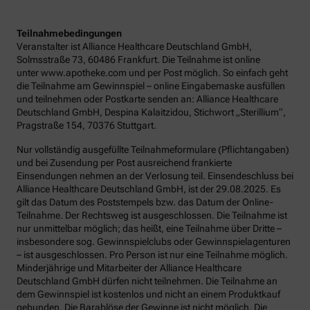
Teilnahmebedingungen
Veranstalter ist Alliance Healthcare Deutschland GmbH,
Solmsstraße 73, 60486 Frankfurt. Die Teilnahme ist online
unter www.apotheke.com und per Post möglich. So einfach geht
die Teilnahme am Gewinnspiel – online Eingabemaske ausfüllen
und teilnehmen oder Postkarte senden an: Alliance Healthcare
Deutschland GmbH, Despina Kalaitzidou, Stichwort „Sterillium“,
Pragstraße 154, 70376 Stuttgart.
Nur vollständig ausgefüllte Teilnahmeformulare (Pflichtangaben)
und bei Zusendung per Post ausreichend frankierte
Einsendungen nehmen an der Verlosung teil. Einsendeschluss bei
Alliance Healthcare Deutschland GmbH, ist der 29.08.2025. Es
gilt das Datum des Poststempels bzw. das Datum der Online-
Teilnahme. Der Rechtsweg ist ausgeschlossen. Die Teilnahme ist
nur unmittelbar möglich; das heißt, eine Teilnahme über Dritte –
insbesondere sog. Gewinnspielclubs oder Gewinnspielagenturen
– ist ausgeschlossen. Pro Person ist nur eine Teilnahme möglich.
Minderjährige und Mitarbeiter der Alliance Healthcare
Deutschland GmbH dürfen nicht teilnehmen. Die Teilnahme an
dem Gewinnspiel ist kostenlos und nicht an einem Produktkauf
gebunden. Die Barablöse der Gewinne ist nicht möglich. Die