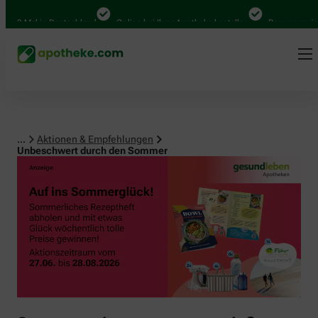
0 Mal in Deutschland
Online bei Ihrer Apotheke bestellen
Bequem zwischen
...
Aktionen & Empfehlungen
Unbeschwert durch den Sommer