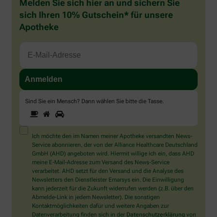
Melden Sie sich hier an und sichern Sie
sich Ihren 10% Gutschein* für unsere
Apotheke
Sind Sie ein Mensch? Dann wählen Sie bitte
die Tasse
.
1
2
3
Sind
Sie
ein
Mensch?
Ich möchte den im Namen meiner Apotheke versandten News-
Dann
Service abonnieren, der von der Alliance Healthcare Deutschland
wählen
GmbH (AHD) angeboten wird. Hiermit willige ich ein, dass AHD
Sie
meine E-Mail-Adresse zum Versand des News-Service
bitte
verarbeitet. AHD setzt für den Versand und die Analyse des
die
Newsletters den Dienstleister Emarsys ein. Die Einwilligung
Tasse.
kann jederzeit für die Zukunft widerrufen werden (z.B. über den
Abmelde-Link in jedem Newsletter). Die sonstigen
Kontaktmöglichkeiten dafür und weitere Angaben zur
Datenverarbeitung finden sich in der
Datenschutzerklärung
von