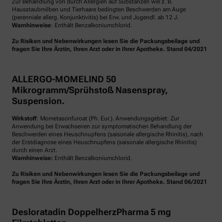
Zur Behandlung von durch Allergien auf Substanzen wie z. B.
Hausstaubmilben und Tierhaare bedingten Beschwerden am Auge
(perenniale allerg. Konjunktivitis) bei Erw. und Jugendl. ab 12 J.
Warnhinweise
: Enthält Benzalkoniumchlorid.
Zu Risiken und Nebenwirkungen lesen Sie die Packungsbeilage und
fragen Sie Ihre Ärztin, Ihren Arzt oder in Ihrer Apotheke. Stand 04/2021
ALLERGO-MOMELIND 50
Mikrogramm/Sprühstoß Nasenspray,
Suspension.
Wirkstoff
: Mometasonfuroat (Ph. Eur.). Anwendungsgebiet: Zur
Anwendung bei Erwachsenen zur symptomatischen Behandlung der
Beschwerden eines Heuschnupfens (saisonale allergische Rhinitis), nach
der Erstdiagnose eines Heuschnupfens (saisonale allergische Rhinitis)
durch einen Arzt.
Warnhinweise:
Enthält Benzalkoniumchlorid.
Zu Risiken und Nebenwirkungen lesen Sie die Packungsbeilage und
fragen Sie Ihre Ärztin, Ihren Arzt oder in Ihrer Apotheke. Stand 06/2021
Desloratadin DoppelherzPharma 5 mg