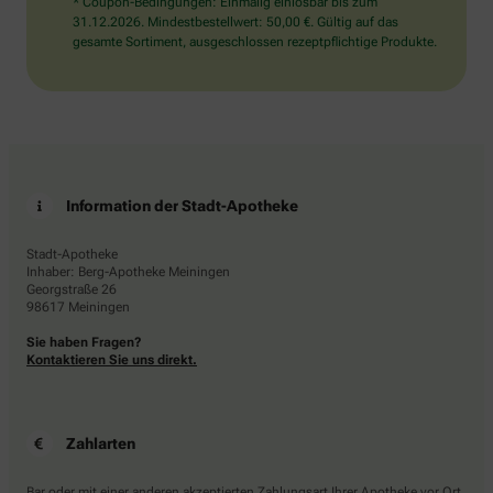
* Coupon-Bedingungen: Einmalig einlösbar bis zum
31.12.2026. Mindestbestellwert: 50,00 €. Gültig auf das
gesamte Sortiment, ausgeschlossen rezeptpflichtige Produkte.
Information der Stadt-Apotheke
Stadt-Apotheke
Inhaber: Berg-Apotheke Meiningen
Georgstraße 26
98617 Meiningen
Sie haben Fragen?
Kontaktieren Sie uns direkt.
Zahlarten
Bar oder mit einer anderen akzeptierten Zahlungsart Ihrer Apotheke vor Ort.