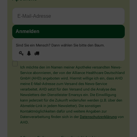
Sind Sie ein Mensch? Dann wählen Sie bitte
den Baum
.
1
2
3
Sind
Sie
ein
Mensch?
Ich möchte den im Namen meiner Apotheke versandten News-
Dann
Service abonnieren, der von der Alliance Healthcare Deutschland
wählen
GmbH (AHD) angeboten wird. Hiermit willige ich ein, dass AHD
Sie
meine E-Mail-Adresse zum Versand des News-Service
bitte
verarbeitet. AHD setzt für den Versand und die Analyse des
den
Newsletters den Dienstleister Emarsys ein. Die Einwilligung
Baum.
kann jederzeit für die Zukunft widerrufen werden (z.B. über den
Abmelde-Link in jedem Newsletter). Die sonstigen
Kontaktmöglichkeiten dafür und weitere Angaben zur
Datenverarbeitung finden sich in der
Datenschutzerklärung
von
AHD.