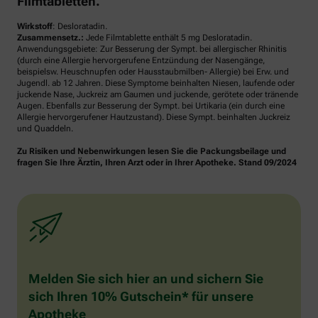
Filmtabletten.
Wirkstoff
: Desloratadin.
Zusammensetz.:
Jede Filmtablette enthält 5 mg Desloratadin.
Anwendungsgebiete: Zur Besserung der Sympt. bei allergischer Rhinitis
(durch eine Allergie hervorgerufene Entzündung der Nasengänge,
beispielsw. Heuschnupfen oder Hausstaubmilben- Allergie) bei Erw. und
Jugendl. ab 12 Jahren. Diese Symptome beinhalten Niesen, laufende oder
juckende Nase, Juckreiz am Gaumen und juckende, gerötete oder tränende
Augen. Ebenfalls zur Besserung der Sympt. bei Urtikaria (ein durch eine
Allergie hervorgerufener Hautzustand). Diese Sympt. beinhalten Juckreiz
und Quaddeln.
Zu Risiken und Nebenwirkungen lesen Sie die Packungsbeilage und
fragen Sie Ihre Ärztin, Ihren Arzt oder in Ihrer Apotheke. Stand 09/2024
Melden Sie sich hier an und sichern Sie
sich Ihren 10% Gutschein* für unsere
Apotheke