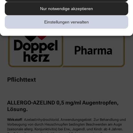
Nur notwendige akzeptieren
www.doppelherz.de
Einstellungen verwalten
Pflichttext
ALLERGO-AZELIND 0,5 mg/ml Augentropfen,
Lösung.
Wirkstoff
: Azelastinhydrochlorid. Anwendungsgebiet: Zur Behandlung und
Vorbeugung von durch Heuschnupfen bedingten Beschwerden am Auge
(saisonale allerg. Konjunktivitis) bei Erw., Jugendl. und Kindr. ab 4 Jahren.