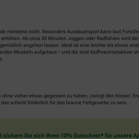
e meistens nicht. Besonders Ausdauersport kann laut Forsche
t erhöhen. Ab circa 30 Minuten Joggen oder Radfahren wird der
u gemütlich angehen lassen. Ideal ist eine leichte bis etwas an
erden Muskeln aufgebaut – und die sind stoffwechselaktiver als
z.
o ohne vorher etwas gegessen zu haben, zwingt den Körper, Ene
das scheint förderlich für das braune Fettgewebe zu sein.
d sichern Sie sich Ihren 10% Gutschein* für unsere 