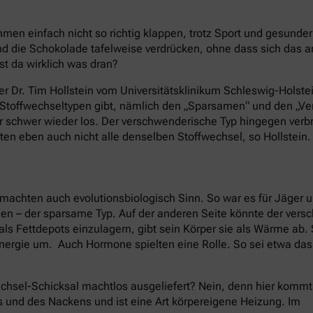
en einfach nicht so richtig klappen, trotz Sport und gesund
 die Schokolade tafelweise verdrücken, ohne dass sich das 
st da wirklich was dran?
er Dr. Tim Hollstein vom Universitätsklinikum Schleswig-Holstei
e Stoffwechseltypen gibt, nämlich den „Sparsamen“ und den „
nur schwer wieder los. Der verschwenderische Typ hingegen ver
ten eben auch nicht alle denselben Stoffwechsel, so Hollstein.
machten auch evolutionsbiologisch Sinn. So war es für Jäger 
nen – der sparsame Typ. Auf der anderen Seite könnte der ver
als Fettdepots einzulagern, gibt sein Körper sie als Wärme ab
nergie um. Auch Hormone spielten eine Rolle. So sei etwa da
chsel-Schicksal machtlos ausgeliefert? Nein, denn hier kommt
s und des Nackens und ist eine Art körpereigene Heizung. Im