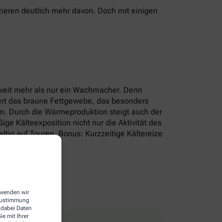
ieren deutlich mehr davon. Doch mit einigen
r weit mehr als nur ein Wachmacher. Denn
iert das braune Fettgewebe, das besonders
um. Durch die Wärmeproduktion steigt auch der
e Kälteexposition nicht nur die Aktivität des
tig auf Touren. Bonus: Kurzzeitige Kältereize
erwenden wir
 Zustimmung
 dabei Daten
e mit Ihrer