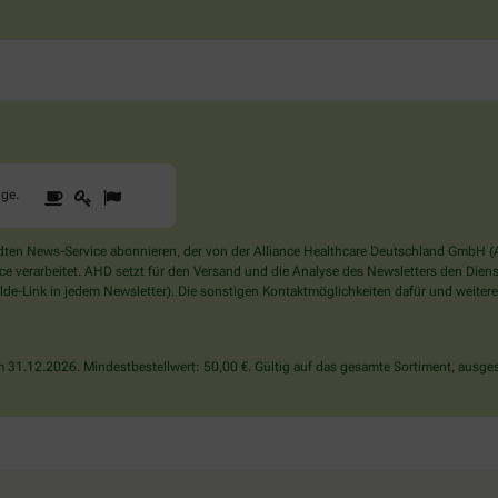
1
2
3
Sind
gge
.
Sie
ein
Mensch?
en News-Service abonnieren, der von der Alliance Healthcare Deutschland GmbH (AH
Dann
verarbeitet. AHD setzt für den Versand und die Analyse des Newsletters den Dienstle
wählen
de-Link in jedem Newsletter). Die sonstigen Kontaktmöglichkeiten dafür und weitere
Sie
bitte
die
31.12.2026. Mindestbestellwert: 50,00 €. Gültig auf das gesamte Sortiment, ausges
Flagge.