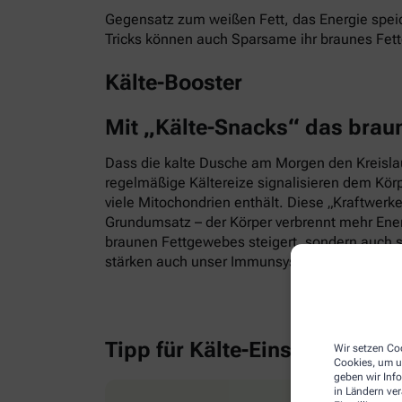
Gegensatz zum weißen Fett, das Energie speic
Tricks können auch Sparsame ihr braunes Fet
Kälte-Booster
Mit „Kälte-Snacks“ das brau
Dass die kalte Dusche am Morgen den Kreislauf
regelmäßige Kältereize signalisieren dem Kör
viele Mitochondrien enthält. Diese „Kraftwerk
Grundumsatz – der Körper verbrennt mehr Energ
braunen Fettgewebes steigert, sondern auch s
stärken auch unser Immunsystem.
Tipp für Kälte-Einsteiger
Wir setzen Coo
Cookies, um u
geben wir Inf
in Ländern ve