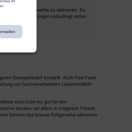
Artikel 49
en.
 das braune Fettgewebe zu aktivieren. So
Kreislauf-Erkrankungen unbedingt vorher
erwalten
igeren Energiebedarf einstellt. Auch Fast Food
beitung von hochverarbeiteten Lebensmitteln
oteine sind nicht nur gut für den
roteine stecken vor allem in magerem Fleisch,
gwer können das braune Fettgewebe aktivieren