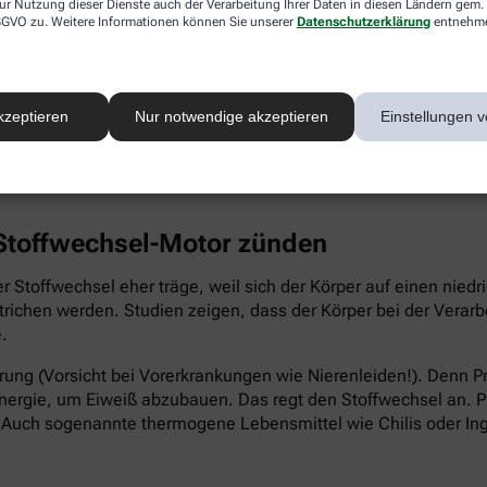
ur Nutzung dieser Dienste auch der Verarbeitung Ihrer Daten in diesen Ländern gem. 
 DSGVO zu. Weitere Informationen können Sie unserer
Datenschutzerklärung
entnehm
ltereize reichen aus, um den Stoffwechsel zu stimulieren und
engehen einfach etwas dünner anziehen. Ansonsten: Bei Herz-
kzeptieren
Nur notwendige akzeptieren
Einstellungen v
 Stoffwechsel-Motor zünden
 Stoffwechsel eher träge, weil sich der Körper auf einen niedr
trichen werden. Studien zeigen, dass der Körper bei der Verar
.
hrung (Vorsicht bei Vorerkrankungen wie Nierenleiden!). Denn Pr
Energie, um Eiweiß abzubauen. Das regt den Stoffwechsel an. P
. Auch sogenannte thermogene Lebensmittel wie Chilis oder In