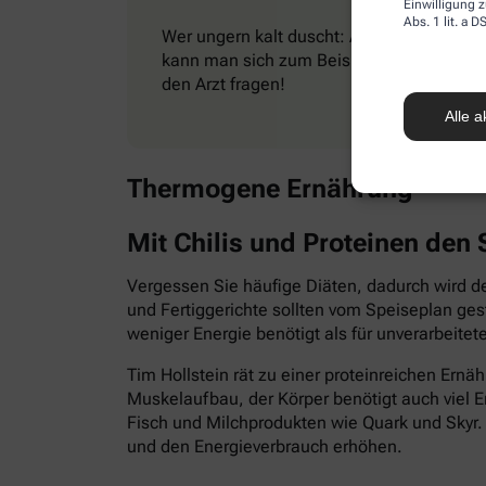
Einwilligung z
Abs. 1 lit. a
Wer ungern kalt duscht: Auch moderate Kä
kann man sich zum Beispiel beim Spazier
den Arzt fragen!
Alle a
Thermogene Ernährung
Mit Chilis und Proteinen den
Vergessen Sie häufige Diäten, dadurch wird der
und Fertiggerichte sollten vom Speiseplan ges
weniger Energie benötigt als für unverarbeitete
Tim Hollstein rät zu einer proteinreichen Ernä
Muskelaufbau, der Körper benötigt auch viel 
Fisch und Milchprodukten wie Quark und Skyr
und den Energieverbrauch erhöhen.