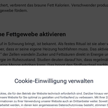
hert, verbrennt das braune Fett Kalorien. Verschwender produz
tgewebe fördern.
ne Fettgewebe aktivieren
 in Schwung bringt, ist bekannt. Als festes Ritual ist sie abe
per, dass er seine eigene Heizung hochfahren muss. Das aktiv
e“ der Zellen wandeln Zucker und Fettsäuren direkt in Energie 
ie im Ruhezustand. Studien deuten darauf hin, dass regelmäßig
eine Menge erhöhen kann. Das bringt den Stoffwechsel nachhal
Cookie-Einwilligung verwalten
kies, die für den Betrieb der Website technisch erforderlich sind. Darüber hinaus v
nsere Website für Sie optimal zu gestalten und fortlaufend zu verbessern. Mit Ihrer
ormationen zu Ihrer Verwendung unserer Website auch an Drittanbieter weiter. Soweit
rarbeitet werden, in denen kein angemessenes Datenschutzniveau besteht, stimmen Si