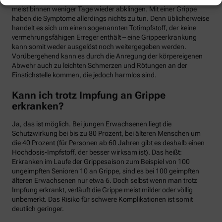
meist binnen weniger Tage wieder abklingen. Mit einer Grippe
haben die Symptome allerdings nichts zu tun. Denn üblicherweise
handelt es sich um einen sogenannten Totimpfstoff, der keine
vermehrungsfähigen Erreger enthält – eine Grippeerkrankung
kann somit weder ausgelöst noch weitergegeben werden.
Vorübergehend kann es durch die Anregung der körpereigenen
Abwehr auch zu leichten Schmerzen und Rötungen an der
Einstichstelle kommen, die jedoch harmlos sind.
Kann ich trotz Impfung an Grippe
erkranken?
Ja, das ist möglich. Bei jungen Erwachsenen liegt die
Schutzwirkung bei bis zu 80 Prozent, bei älteren Menschen um
die 40 Prozent (für Personen ab 60 Jahren gibt es deshalb einen
Hochdosis-Impfstoff, der besser wirksam ist). Das heißt:
Erkranken im Laufe der Grippesaison zum Beispiel von 100
ungeimpften Senioren 10 an Grippe, sind es bei 100 geimpften
älteren Erwachsenen nur etwa 6. Doch selbst wenn man trotz
Impfung erkrankt, verläuft die Grippe meist milder oder völlig
unbemerkt. Das Risiko für schwere Komplikationen ist somit
deutlich geringer.