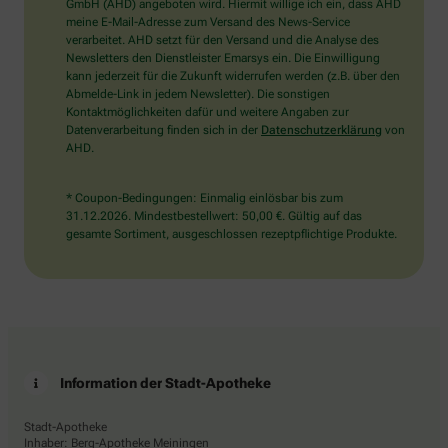
wählen
GmbH (AHD) angeboten wird. Hiermit willige ich ein, dass AHD
Sie
meine E-Mail-Adresse zum Versand des News-Service
bitte
verarbeitet. AHD setzt für den Versand und die Analyse des
den
Newsletters den Dienstleister Emarsys ein. Die Einwilligung
Baum.
kann jederzeit für die Zukunft widerrufen werden (z.B. über den
Abmelde-Link in jedem Newsletter). Die sonstigen
Kontaktmöglichkeiten dafür und weitere Angaben zur
Datenverarbeitung finden sich in der
Datenschutzerklärung
von
AHD.
* Coupon-Bedingungen: Einmalig einlösbar bis zum
31.12.2026. Mindestbestellwert: 50,00 €. Gültig auf das
gesamte Sortiment, ausgeschlossen rezeptpflichtige Produkte.
Information der Stadt-Apotheke
Stadt-Apotheke
Inhaber: Berg-Apotheke Meiningen