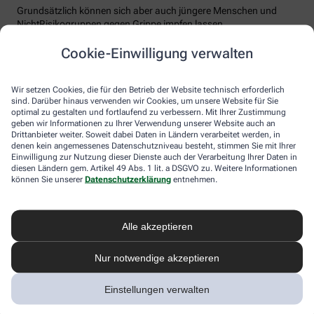
Grundsätzlich können sich aber auch jüngere Menschen und
NichtRisikogruppen gegen Grippe impfen lassen.
Der Grippeschutz sollte in der Regel ab Oktober erfolgen und
Cookie-Einwilligung verwalten
jährlich erneuert werden. Denn Grippeviren verändern sich
ständig, der Impfstoff wird daher jedes Jahr an die neue Saison
angepasst. Nach der Impfung dauert es etwa 10 bis 14 Tage, bis
Wir setzen Cookies, die für den Betrieb der Website technisch erforderlich
sind. Darüber hinaus verwenden wir Cookies, um unsere Website für Sie
der Körper einen ausreichenden Schutz vor einer Ansteckung
optimal zu gestalten und fortlaufend zu verbessern. Mit Ihrer Zustimmung
aufgebaut hat. Auch eine spätere Impfung zu Beginn des Jahres
geben wir Informationen zu Ihrer Verwendung unserer Website auch an
ist meist noch sinnvoll.
Drittanbieter weiter. Soweit dabei Daten in Ländern verarbeitet werden, in
denen kein angemessenes Datenschutzniveau besteht, stimmen Sie mit Ihrer
Wie sicher ist der Impfstoff?
Einwilligung zur Nutzung dieser Dienste auch der Verarbeitung Ihrer Daten in
diesen Ländern gem. Artikel 49 Abs. 1 lit. a DSGVO zu. Weitere Informationen
können Sie unserer
Datenschutzerklärung
entnehmen.
Jeder Grippeimpfstoff, der in Deutschland verwendet wird, muss
ein streng reguliertes Zulassungsverfahren durchlaufen. Hierbei
muss die Qualität, Wirksamkeit und Verträglichkeit in
wissenschaftlichen Studien nachgewiesen werden. Die Freigabe
Alle akzeptieren
erfolgt nach weiteren Prüfungen schließlich durch das Paul-
Ehrlich-Institut (PEI), das die Sicherheit des Impfstoffs auch nach
Nur notwendige akzeptieren
der Freigabe stetig weiter beobachtet.
Die Grippeimpfung ist in aller Regel gut verträglich. In den ersten
Einstellungen verwalten
Tagen können leichte Erkältungssymptome wie zum Beispiel
Frösteln oder Kopf- und Gliederschmerzen auftreten, die aber