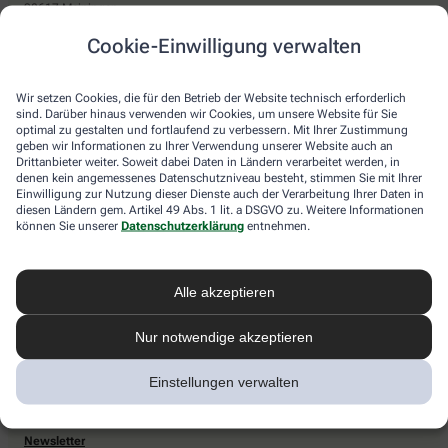
98617 Meiningen
Sie haben Fragen?
Cookie-Einwilligung verwalten
Kontaktieren Sie uns direkt.
Wir setzen Cookies, die für den Betrieb der Website technisch erforderlich
sind. Darüber hinaus verwenden wir Cookies, um unsere Website für Sie
optimal zu gestalten und fortlaufend zu verbessern. Mit Ihrer Zustimmung
Zahlarten
geben wir Informationen zu Ihrer Verwendung unserer Website auch an
Drittanbieter weiter. Soweit dabei Daten in Ländern verarbeitet werden, in
Bar oder mit einer anderen akzeptierten Zahlungsart Ihrer Apotheke vor Ort.
denen kein angemessenes Datenschutzniveau besteht, stimmen Sie mit Ihrer
Einwilligung zur Nutzung dieser Dienste auch der Verarbeitung Ihrer Daten in
diesen Ländern gem. Artikel 49 Abs. 1 lit. a DSGVO zu. Weitere Informationen
können Sie unserer
Datenschutzerklärung
entnehmen.
Lieferarten
Alle akzeptieren
Abholung in der Apotheke
Botendienstlieferung
Nur notwendige akzeptieren
Einstellungen verwalten
apotheke.com Informationen
Newsletter