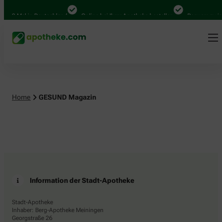
4.000 Mal in Deutschland
Online bei Ihrer Apotheke bestellen
Bequem zwisc
Home
GESUND Magazin
Information der Stadt-Apotheke
Stadt-Apotheke
Inhaber: Berg-Apotheke Meiningen
Georgstraße 26