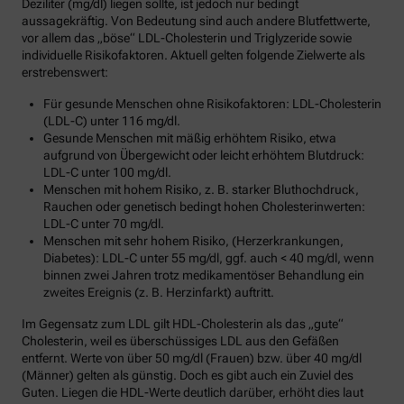
Deziliter (mg/dl) liegen sollte, ist jedoch nur bedingt
aussagekräftig. Von Bedeutung sind auch andere Blutfettwerte,
vor allem das „böse“ LDL-Cholesterin und Triglyzeride sowie
individuelle Risikofaktoren. Aktuell gelten folgende Zielwerte als
erstrebenswert:
Für gesunde Menschen ohne Risikofaktoren: LDL-Cholesterin
(LDL-C) unter 116 mg/dl.
Gesunde Menschen mit mäßig erhöhtem Risiko, etwa
aufgrund von Übergewicht oder leicht erhöhtem Blutdruck:
LDL-C unter 100 mg/dl.
Menschen mit hohem Risiko, z. B. starker Bluthochdruck,
Rauchen oder genetisch bedingt hohen Cholesterinwerten:
LDL-C unter 70 mg/dl.
Menschen mit sehr hohem Risiko, (Herzerkrankungen,
Diabetes): LDL-C unter 55 mg/dl, ggf. auch < 40 mg/dl, wenn
binnen zwei Jahren trotz medikamentöser Behandlung ein
zweites Ereignis (z. B. Herzinfarkt) auftritt.
Im Gegensatz zum LDL gilt HDL-Cholesterin als das „gute“
Cholesterin, weil es überschüssiges LDL aus den Gefäßen
entfernt. Werte von über 50 mg/dl (Frauen) bzw. über 40 mg/dl
(Männer) gelten als günstig. Doch es gibt auch ein Zuviel des
Guten. Liegen die HDL-Werte deutlich darüber, erhöht dies laut