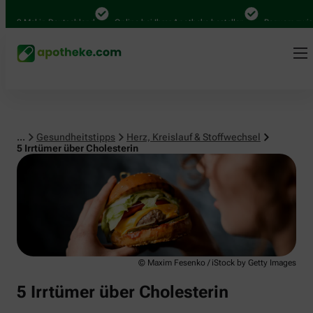
Herz, Kreislauf & Stoffwechsel
0 Mal in Deutschland
Online bei Ihrer Apotheke bestellen
Bequem zwischen 
...
Gesundheitstipps
Herz, Kreislauf & Stoffwechsel
5 Irrtümer über Cholesterin
© Maxim Fesenko / iStock by Getty Images
5 Irrtümer über Cholesterin