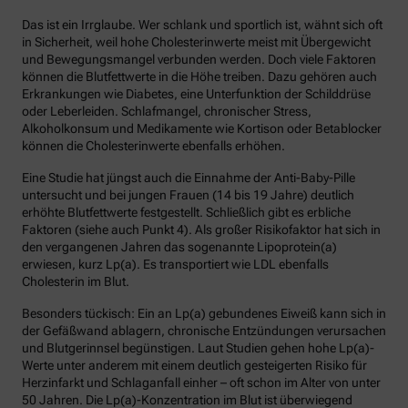
Das ist ein Irrglaube. Wer schlank und sportlich ist, wähnt sich oft
in Sicherheit, weil hohe Cholesterinwerte meist mit Übergewicht
und Bewegungsmangel verbunden werden. Doch viele Faktoren
können die Blutfettwerte in die Höhe treiben. Dazu gehören auch
Erkrankungen wie Diabetes, eine Unterfunktion der Schilddrüse
oder Leberleiden. Schlafmangel, chronischer Stress,
Alkoholkonsum und Medikamente wie Kortison oder Betablocker
können die Cholesterinwerte ebenfalls erhöhen.
Eine Studie hat jüngst auch die Einnahme der Anti-Baby-Pille
untersucht und bei jungen Frauen (14 bis 19 Jahre) deutlich
erhöhte Blutfettwerte festgestellt. Schließlich gibt es erbliche
Faktoren (siehe auch Punkt 4). Als großer Risikofaktor hat sich in
den vergangenen Jahren das sogenannte Lipoprotein(a)
erwiesen, kurz Lp(a). Es transportiert wie LDL ebenfalls
Cholesterin im Blut.
Besonders tückisch: Ein an Lp(a) gebundenes Eiweiß kann sich in
der Gefäßwand ablagern, chronische Entzündungen verursachen
und Blutgerinnsel begünstigen. Laut Studien gehen hohe Lp(a)-
Werte unter anderem mit einem deutlich gesteigerten Risiko für
Herzinfarkt und Schlaganfall einher – oft schon im Alter von unter
50 Jahren. Die Lp(a)-Konzentration im Blut ist überwiegend