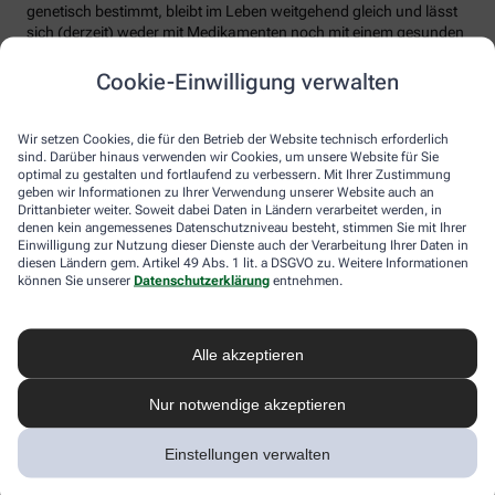
genetisch bestimmt, bleibt im Leben weitgehend gleich und lässt
sich (derzeit) weder mit Medikamenten noch mit einem gesunden
Lebensstil merklich senken (wenngleich Risikofaktoren wie
Rauchen etc. vermieden werden sollten). Experten raten, seinen
Cookie-Einwilligung verwalten
Lp(a)-Wert einmal im Leben bestimmen zu lassen.
4. Hohes Cholesterin betrifft nur ältere
Wir setzen Cookies, die für den Betrieb der Website technisch erforderlich
sind. Darüber hinaus verwenden wir Cookies, um unsere Website für Sie
Menschen
optimal zu gestalten und fortlaufend zu verbessern. Mit Ihrer Zustimmung
geben wir Informationen zu Ihrer Verwendung unserer Website auch an
Falsch. Zwar steigt das Risiko für erhöhte Cholesterinwerte mit
Drittanbieter weiter. Soweit dabei Daten in Ländern verarbeitet werden, in
zunehmendem Alter. Menschen mit sogenannter familiärer
denen kein angemessenes Datenschutzniveau besteht, stimmen Sie mit Ihrer
Einwilligung zur Nutzung dieser Dienste auch der Verarbeitung Ihrer Daten in
Hypercholesterinämie (FH) haben jedoch schon von Geburt an
diesen Ländern gem. Artikel 49 Abs. 1 lit. a DSGVO zu. Weitere Informationen
erhöhte Blutfettwerte. Bei der erblich bedingten
können Sie unserer
Datenschutzerklärung
entnehmen.
Stoffwechselerkrankung sammelt sich durch einen Gendefekt
sehr viel LDL-Cholesterin im Blut an (über 190 bis 500 mg/dl) und
lagert sich an den Wänden der Arterien und Venen ab. Betroffene
entwickeln oft schon im jungen Erwachsenenalter eine
Alle akzeptieren
Arteriosklerose.
Nur notwendige akzeptieren
Unbehandelt erkrankt etwa die Hälfte der Männer schon vor dem
50. Lebensjahr an einer koronaren Herzkrankheit (KHK), die zum
Herzinfarkt oder plötzlichem Herztod führen kann. Frauen sind
Einstellungen verwalten
bis zur Menopause durch Hormone besser geschützt, bei ihnen
sind es rund 30 Prozent bis zum Alter von 60 Jahren. Die familiäre