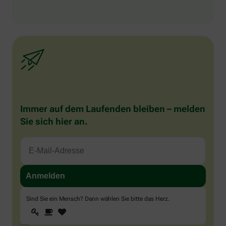
Immer auf dem Laufenden bleiben – melden
Sie sich hier an.
Sind Sie ein Mensch? Dann wählen Sie bitte
das Herz
.
1
2
3
Sind
Sie
ein