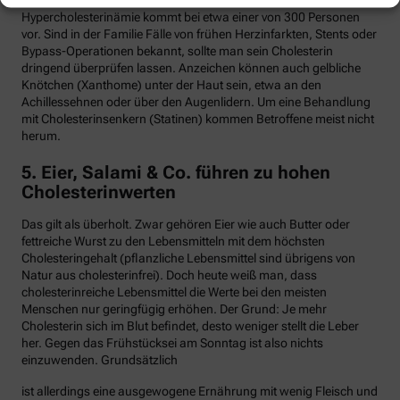
Hypercholesterinämie kommt bei etwa einer von 300 Personen
vor. Sind in der Familie Fälle von frühen Herzinfarkten, Stents oder
Bypass-Operationen bekannt, sollte man sein Cholesterin
dringend überprüfen lassen. Anzeichen können auch gelbliche
Knötchen (Xanthome) unter der Haut sein, etwa an den
Achillessehnen oder über den Augenlidern. Um eine Behandlung
mit Cholesterinsenkern (Statinen) kommen Betroffene meist nicht
herum.
5. Eier, Salami & Co. führen zu hohen
Cholesterinwerten
Das gilt als überholt. Zwar gehören Eier wie auch Butter oder
fettreiche Wurst zu den Lebensmitteln mit dem höchsten
Cholesteringehalt (pflanzliche Lebensmittel sind übrigens von
Natur aus cholesterinfrei). Doch heute weiß man, dass
cholesterinreiche Lebensmittel die Werte bei den meisten
Menschen nur geringfügig erhöhen. Der Grund: Je mehr
Cholesterin sich im Blut befindet, desto weniger stellt die Leber
her. Gegen das Frühstücksei am Sonntag ist also nichts
einzuwenden. Grundsätzlich
ist allerdings eine ausgewogene Ernährung mit wenig Fleisch und