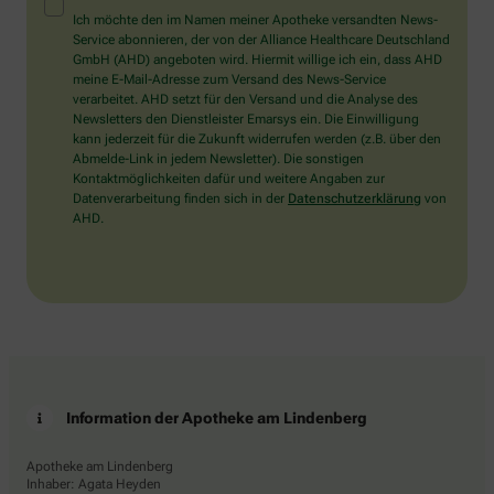
Mensch?
Ich möchte den im Namen meiner Apotheke versandten News-
Dann
Service abonnieren, der von der Alliance Healthcare Deutschland
wählen
GmbH (AHD) angeboten wird. Hiermit willige ich ein, dass AHD
Sie
meine E-Mail-Adresse zum Versand des News-Service
bitte
verarbeitet. AHD setzt für den Versand und die Analyse des
das
Newsletters den Dienstleister Emarsys ein. Die Einwilligung
Herz.
kann jederzeit für die Zukunft widerrufen werden (z.B. über den
Abmelde-Link in jedem Newsletter). Die sonstigen
Kontaktmöglichkeiten dafür und weitere Angaben zur
Datenverarbeitung finden sich in der
Datenschutzerklärung
von
AHD.
Information der Apotheke am Lindenberg
Apotheke am Lindenberg
Inhaber: Agata Heyden