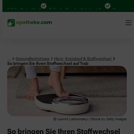
Herz, Kreislauf & Stoffwechsel
0 Mal in Deutschland
Online bei Ihrer Apotheke bestellen
Bequem zwischen
...
Gesundheitstipps
Herz, Kreislauf & Stoffwechsel
So bringen Sie Ihren Stoffwechsel auf Trab
© Leonid Lastremskyi / iStock by Getty Images
So bringen Sie Ihren Stoffwechsel