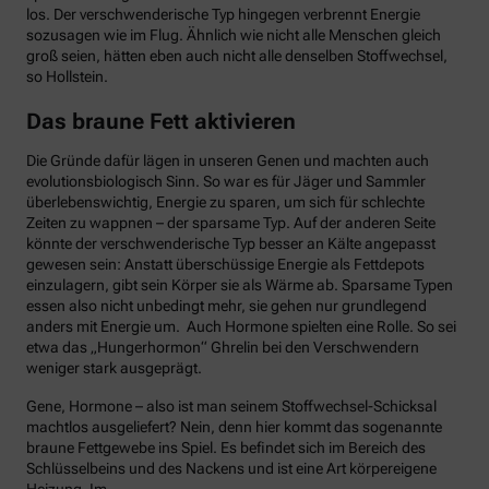
los. Der verschwenderische Typ hingegen verbrennt Energie
sozusagen wie im Flug. Ähnlich wie nicht alle Menschen gleich
groß seien, hätten eben auch nicht alle denselben Stoffwechsel,
so Hollstein.
Das braune Fett aktivieren
Die Gründe dafür lägen in unseren Genen und machten auch
evolutionsbiologisch Sinn. So war es für Jäger und Sammler
überlebenswichtig, Energie zu sparen, um sich für schlechte
Zeiten zu wappnen – der sparsame Typ. Auf der anderen Seite
könnte der verschwenderische Typ besser an Kälte angepasst
gewesen sein: Anstatt überschüssige Energie als Fettdepots
einzulagern, gibt sein Körper sie als Wärme ab. Sparsame Typen
essen also nicht unbedingt mehr, sie gehen nur grundlegend
anders mit Energie um. Auch Hormone spielten eine Rolle. So sei
etwa das „Hungerhormon“ Ghrelin bei den Verschwendern
weniger stark ausgeprägt.
Gene, Hormone – also ist man seinem Stoffwechsel-Schicksal
machtlos ausgeliefert? Nein, denn hier kommt das sogenannte
braune Fettgewebe ins Spiel. Es befindet sich im Bereich des
Schlüsselbeins und des Nackens und ist eine Art körpereigene