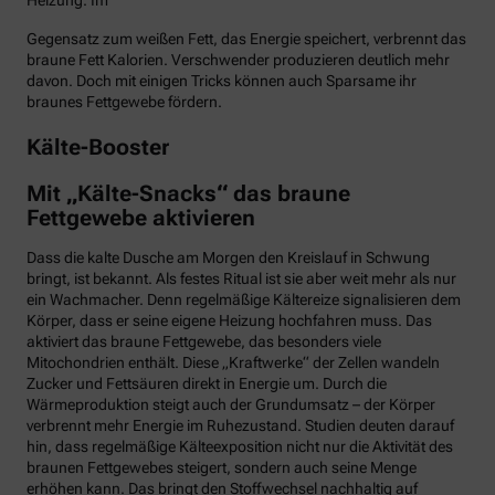
Heizung. Im
Gegensatz zum weißen Fett, das Energie speichert, verbrennt das
braune Fett Kalorien. Verschwender produzieren deutlich mehr
davon. Doch mit einigen Tricks können auch Sparsame ihr
braunes Fettgewebe fördern.
Kälte-Booster
Mit „Kälte-Snacks“ das braune
Fettgewebe aktivieren
Dass die kalte Dusche am Morgen den Kreislauf in Schwung
bringt, ist bekannt. Als festes Ritual ist sie aber weit mehr als nur
ein Wachmacher. Denn regelmäßige Kältereize signalisieren dem
Körper, dass er seine eigene Heizung hochfahren muss. Das
aktiviert das braune Fettgewebe, das besonders viele
Mitochondrien enthält. Diese „Kraftwerke“ der Zellen wandeln
Zucker und Fettsäuren direkt in Energie um. Durch die
Wärmeproduktion steigt auch der Grundumsatz – der Körper
verbrennt mehr Energie im Ruhezustand. Studien deuten darauf
hin, dass regelmäßige Kälteexposition nicht nur die Aktivität des
braunen Fettgewebes steigert, sondern auch seine Menge
erhöhen kann. Das bringt den Stoffwechsel nachhaltig auf