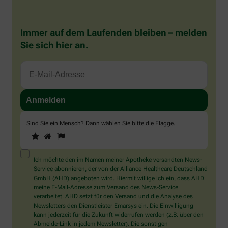
Immer auf dem Laufenden bleiben – melden
Sie sich hier an.
Sind Sie ein Mensch? Dann wählen Sie bitte
die Flagge
.
1
2
3
Sind
Sie
ein
Mensch?
Ich möchte den im Namen meiner Apotheke versandten News-
Dann
Service abonnieren, der von der Alliance Healthcare Deutschland
wählen
GmbH (AHD) angeboten wird. Hiermit willige ich ein, dass AHD
Sie
meine E-Mail-Adresse zum Versand des News-Service
bitte
verarbeitet. AHD setzt für den Versand und die Analyse des
die
Newsletters den Dienstleister Emarsys ein. Die Einwilligung
Flagge.
kann jederzeit für die Zukunft widerrufen werden (z.B. über den
Abmelde-Link in jedem Newsletter). Die sonstigen