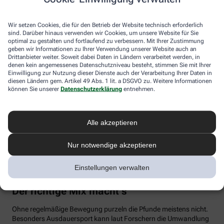
Vergessen Sie häufige Diäten, dadurch wird der Stoffwechsel
Wir setzen Cookies, die für den Betrieb der Website technisch erforderlich
eher träge, weil sich der Körper auf einen niedrigeren
sind. Darüber hinaus verwenden wir Cookies, um unsere Website für Sie
Energiebedarf einstellt. Auch Fast Food und Fertiggerichte sollten
optimal zu gestalten und fortlaufend zu verbessern. Mit Ihrer Zustimmung
vom Speiseplan gestrichen werden. Studien zeigen, dass der
geben wir Informationen zu Ihrer Verwendung unserer Website auch an
Körper bei der Verarbeitung von hochverarbeiteten Lebensmitteln
Drittanbieter weiter. Soweit dabei Daten in Ländern verarbeitet werden, in
denen kein angemessenes Datenschutzniveau besteht, stimmen Sie mit Ihrer
weniger Energie benötigt als für unverarbeitete.
Einwilligung zur Nutzung dieser Dienste auch der Verarbeitung Ihrer Daten in
diesen Ländern gem. Artikel 49 Abs. 1 lit. a DSGVO zu. Weitere Informationen
Tim Hollstein rät zu einer proteinreichen Ernährung (Vorsicht bei
können Sie unserer
Datenschutzerklärung
entnehmen.
Vorerkrankungen wie Nierenleiden!). Denn Proteine sind nicht nur
gut für den Muskelaufbau, der Körper benötigt auch viel Energie,
um Eiweiß abzubauen. Das regt den Stoffwechsel an. Proteine
stecken vor allem in magerem Fleisch, Fisch und Milchprodukten
Alle akzeptieren
wie Quark und Skyr. Auch sogenannte thermogene Lebensmittel
wie Chilis oder Ingwer können das braune Fettgewebe aktivieren
Nur notwendige akzeptieren
und den Energieverbrauch erhöhen.
Einstellungen verwalten
In Bewegung kommen
Der richtige Mix macht’s
Ohne regelmäßige Bewegung purzeln die Pfunde meistens nicht.
Besonders Ausdauersport kann laut Forschern die Umwandlung