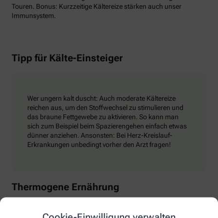
Touren. Bonus: Kurzzeitige Kältereize stärken auch unser
Immunsystem.
Tipp für Kälte-Einsteiger
Wer ungern kalt duscht: Auch moderate Kältereize
reichen aus, um den Stoffwechsel zu stimulieren und
das braune Fettgewebe zu aktivieren. So kann man
sich zum Beispiel beim Spazierengehen einfach etwas
dünner anziehen. Ansonsten: Bei Herz-Kreislauf-
Erkrankungen unbedingt vorher den Arzt fragen!
Thermogene Ernährung
Mit Chilis und Proteinen den
Cookie-Einwilligung verwalten
Stoffwechsel-Motor zünden