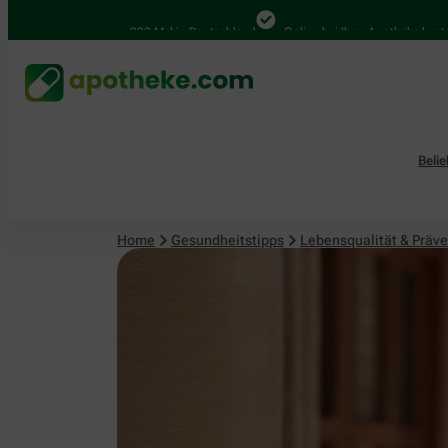
Lebensqualität & Prävention
4.000 Mal in Deutschland
Online bei Ihrer Apotheke bestellen
Beli
Home
Gesundheitstipps
Lebensqualität & Präve