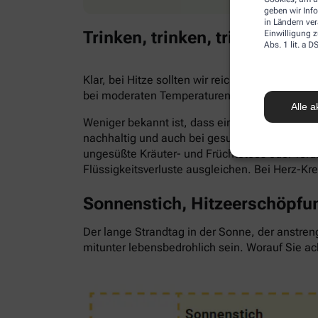
geben wir Inf
in Ländern ve
Trinken, trinken, trinken!
Einwilligung z
Abs. 1 lit. a
Klar, bei Hitze sollten wir reichlich trinken,
bei moderaten Temperaturen. Trinken wir zu 
Alle a
Weniger bekannt ist, dass ein Flüssigkeitsma
nachhaltig und auch bei gesunden Menschen. Als
ungesüßte Kräuter- und Früchtetees oder ve
Flüssigkeitsverluste ausgleichen. Bei Herz-Kr
Sonnenstich, Hitzeerschöpfun
Der lange Strandtag in der Sonne, der anstren
mitunter lebensbedrohlich sein. Worauf Sie ac