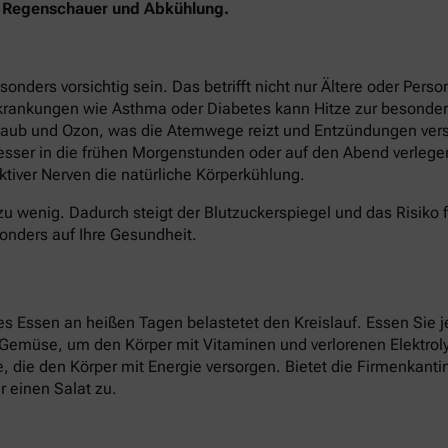
en Regenschauer und Abkühlung.
ers vorsichtig sein. Das betrifft nicht nur Ältere oder Perso
krankungen wie Asthma oder Diabetes kann Hitze zur besonder
staub und Ozon, was die Atemwege reizt und Entzündungen verst
besser in die frühen Morgenstunden oder auf den Abend verlege
tiver Nerven die natürliche Körperkühlung.
zu wenig. Dadurch steigt der Blutzuckerspiegel und das Risiko 
onders auf Ihre Gesundheit.
 Essen an heißen Tagen belastetet den Kreislauf. Essen Sie je
d Gemüse, um den Körper mit Vitaminen und verlorenen Elektroly
ate, die den Körper mit Energie versorgen. Bietet die Firmenkan
 einen Salat zu.