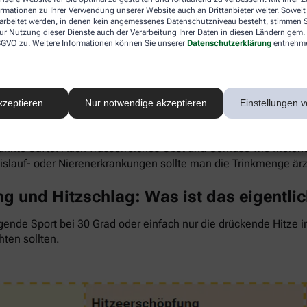
ormationen zu Ihrer Verwendung unserer Website auch an Drittanbieter weiter. Soweit
rarbeitet werden, in denen kein angemessenes Datenschutzniveau besteht, stimmen Si
ur Nutzung dieser Dienste auch der Verarbeitung Ihrer Daten in diesen Ländern gem. 
 DSGVO zu. Weitere Informationen können Sie unserer
Datenschutzerklärung
entnehm
 um den Flüssigkeitsverlust durch Schwitzen auszugleichen. Der 
wenig, sind Kopfschmerzen und Konzentrationsprobleme meist d
kzeptieren
Nur notwendige akzeptieren
Einstellungen v
ngel auch anderen Organen zusetzt. So kann Hitzestress auch e
 Faustregel gilt: Zwei bis drei Liter täglich sollten es sein. 
rdünnte Säfte. Auch wasserreiches Obst und Gemüse wie Melon
eislauf- oder Nierenerkrankungen sollte man die Trinkmenge är
g und Hitzschlag: Was ist das eigentli
gende Sport bei 30 Grad oder einfach nur die drückende Hitze 
hten sollten.