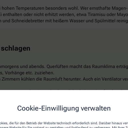
ei hohen Temperaturen besonders wohl. Wer ernsthafte Magen
 Ei enthalten oder nicht erhitzt werden, etwa Tiramisu oder Ma
und Schneidebretter mit heißem Wasser und Spülmittel reini
 schlagen
hmorgens und abends. Querlüften macht das Raumklima erträg
s, Vorhänge etc. zuziehen.
Zimmern kühlen die Raumluft herunter. Auch ein Ventilator ver
wasserspray oder eine „Abreibung“ der Beine mit erfrischendem
er feuchte Umschläge auf Arme, Beine, Stirn oder Nacken sind 
ispiel aus Leinen, reflektiert das Sonnenlicht, ist luftdurchläs
Cookie-Einwilligung verwalten
t schon für rund 150 Euro. Aber Vorsicht: Nicht zu kalt einstel
kies, die für den Betrieb der Website technisch erforderlich sind. Darüber hinaus v
nsere Website für Sie optimal zu gestalten und fortlaufend zu verbessern. Mit Ihrer