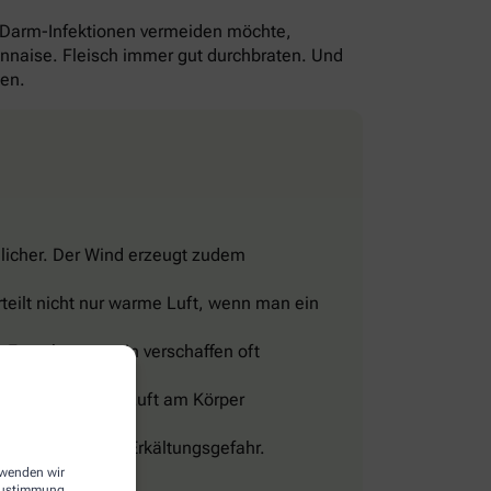
-Darm-Infektionen vermeiden möchte,
yonnaise. Fleisch immer gut durchbraten. Und
gen.
licher. Der Wind erzeugt zudem
teilt nicht nur warme Luft, wenn man ein
 Franzbranntwein verschaffen oft
eine Wohltat.
sig und lässt die Luft am Körper
len, sonst droht Erkältungsgefahr.
erwenden wir
 Zustimmung