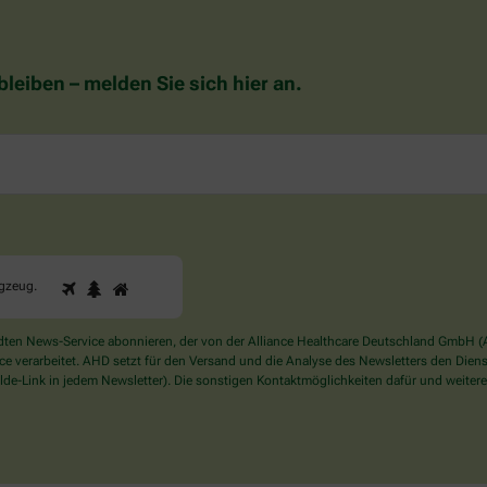
eiben – melden Sie sich hier an.
1
2
3
Sind
ugzeug
.
Sie
ein
Mensch?
en News-Service abonnieren, der von der Alliance Healthcare Deutschland GmbH (AH
Dann
verarbeitet. AHD setzt für den Versand und die Analyse des Newsletters den Dienstle
wählen
de-Link in jedem Newsletter). Die sonstigen Kontaktmöglichkeiten dafür und weitere
Sie
bitte
das
Flugzeug.