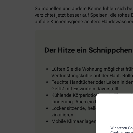
Salmonellen und andere Keime fühlen sich b
verzichtet jetzt besser auf Speisen, die rohes
auf die Küchenhygiene achten: Händewaschen 
Der Hitze ein Schnippchen
Lüften Sie die Wohnung möglichst frü
Verdunstungskühle auf der Haut. Rollo
Feuchte Handtücher oder Laken in den 
Gefäß mit Eiswürfeln davorstellt.
Kühlende Körperlotionen, ein Thermal
Linderung. Auch ein kühles Fußbad od
Locker sitzende, helle Kleidung, zum Be
zirkulieren.
Mobile Klimaanlagen gibt es im Baumark
Wir setzen Coo
Cookies, um u