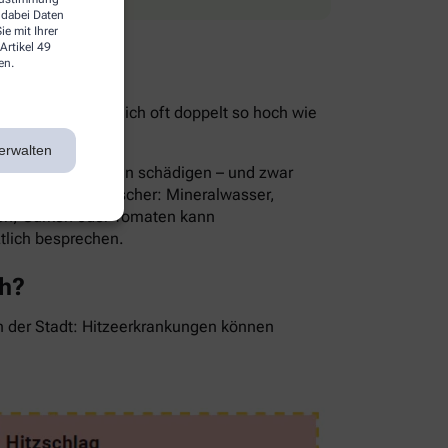
 dabei Daten
e mit Ihrer
Artikel 49
en.
ist im Sommer nämlich oft doppelt so hoch wie
ie Folge.
erwalten
rnsthaft die Nieren schädigen – und zwar
Die besten Durstlöscher: Mineralwasser,
en, Gurken oder Tomaten kann
ztlich besprechen.
ch?
in der Stadt: Hitzeerkrankungen können