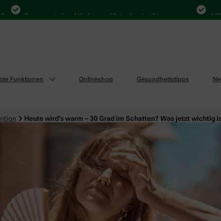
Bequem zwischen Abholung und Botendienst wählen
4.000 Mal i
ebte Funktionen
Onlineshop
Gesundheitstipps
Ne
ntion
Heute wird’s warm – 30 Grad im Schatten? Was jetzt wichtig i