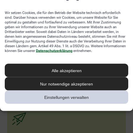
fehlen aber noch eindeutige wissenschaftliche Belege.
Darreichungsformen
Wir setzen Cookies, die für den Betrieb der Website technisch erforderlich
sind. Darüber hinaus verwenden wir Cookies, um unsere Website für Sie
optimal zu gestalten und fortlaufend zu verbessern. Mit Ihrer Zustimmung
Mönchspfeffer ist in der Apotheke rezeptfrei in Form von Kapseln,
geben wir Informationen zu Ihrer Verwendung unserer Website auch an
Tabletten, Tropfen oder Tee erhältlich. Die wirksamste Form ist
Drittanbieter weiter. Soweit dabei Daten in Ländern verarbeitet werden, in
das standardisierte Trockenextrakt, optimal dosiert mit etwa 20
denen kein angemessenes Datenschutzniveau besteht, stimmen Sie mit Ihrer
mg pro Tag. Wichtig: Man sollte Geduld haben und das Präparat
Einwilligung zur Nutzung dieser Dienste auch der Verarbeitung Ihrer Daten in
mindestens über drei Menstruationszyklen einnehmen, bis sich
diesen Ländern gem. Artikel 49 Abs. 1 lit. a DSGVO zu. Weitere Informationen
können Sie unserer
Datenschutzerklärung
entnehmen.
die positiven Effekte entfalten können. Mönchspfeffer ist in der
Regel gut verträglich. Dennoch sollten Sie die Anwendung ärztlich
besprechen, besonders bei gleichzeitiger Einnahme von
Medikamenten, die auf Dopamin-Rezeptoren wirken,
Alle akzeptieren
beispielsweise bei psychischen Erkrankungen. Ebenso sollte
Mönchspfeffer nicht in Schwangerschaft oder Stillzeit
Nur notwendige akzeptieren
eingenommen werden, da er u.a. die Milchproduktion stören
kann.
Einstellungen verwalten