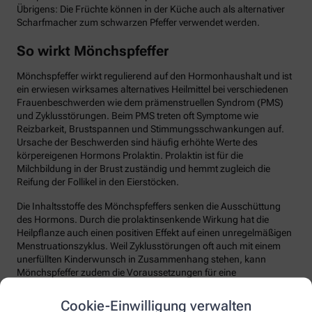
Übrigens: Die Früchte können in der Küche auch als alternativer
Scharfmacher zum schwarzen Pfeffer verwendet werden.
So wirkt Mönchspfeffer
Mönchspfeffer wirkt regulierend auf den Hormonhaushalt und ist
ein erwiesen wirksames alternatives Heilmittel bei verschiedenen
Frauenbeschwerden wie dem prämenstruellen Syndrom (PMS)
und Zyklusstörungen. Beim PMS treten oft Symptome wie
Reizbarkeit, Brustspannen und Stimmungsschwankungen auf.
Ursache der Beschwerden sind häufig erhöhte Werte des
körpereigenen Hormons Prolaktin. Prolaktin ist für die
Milchbildung in der Brust zuständig und hemmt zugleich die
Reifung der Follikel in den Eierstöcken.
Die Inhaltsstoffe des Mönchspfeffers senken die Ausschüttung
des Hormons. Durch die prolaktinsenkende Wirkung hat die
Heilpflanze auch einen positiven Effekt auf einen unregelmäßigen
Menstruationszyklus. Weil Zyklusstörungen oft auch mit einem
unerfüllten Kinderwunsch in Zusammenhang stehen, kann
Mönchspfeffer zudem die Voraussetzungen für eine
Schwangerschaft verbessern. Auch bei Periodenschmerzen und
Wechseljahrbeschwerden wird Mönchspfeffer eingesetzt. Hierzu
Cookie-Einwilligung verwalten