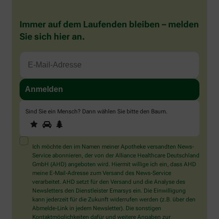
Immer auf dem Laufenden bleiben – melden
Sie sich hier an.
Sind Sie ein Mensch? Dann wählen Sie bitte
den Baum
.
1
2
3
Sind
Sie
ein
Mensch?
Ich möchte den im Namen meiner Apotheke versandten News-
Dann
Service abonnieren, der von der Alliance Healthcare Deutschland
wählen
GmbH (AHD) angeboten wird. Hiermit willige ich ein, dass AHD
Sie
meine E-Mail-Adresse zum Versand des News-Service
bitte
verarbeitet. AHD setzt für den Versand und die Analyse des
den
Newsletters den Dienstleister Emarsys ein. Die Einwilligung
Baum.
kann jederzeit für die Zukunft widerrufen werden (z.B. über den
Abmelde-Link in jedem Newsletter). Die sonstigen
Kontaktmöglichkeiten dafür und weitere Angaben zur