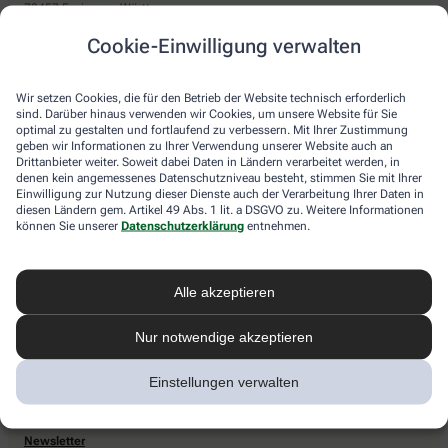
73457 Essingen , Württ
Sie haben Fragen?
Cookie-Einwilligung verwalten
Kontaktieren Sie uns direkt.
Wir setzen Cookies, die für den Betrieb der Website technisch erforderlich
sind. Darüber hinaus verwenden wir Cookies, um unsere Website für Sie
optimal zu gestalten und fortlaufend zu verbessern. Mit Ihrer Zustimmung
Zahlarten
geben wir Informationen zu Ihrer Verwendung unserer Website auch an
Drittanbieter weiter. Soweit dabei Daten in Ländern verarbeitet werden, in
Bar oder mit einer anderen akzeptierten Zahlungsart Ihrer Apotheke vor Ort.
denen kein angemessenes Datenschutzniveau besteht, stimmen Sie mit Ihrer
Einwilligung zur Nutzung dieser Dienste auch der Verarbeitung Ihrer Daten in
diesen Ländern gem. Artikel 49 Abs. 1 lit. a DSGVO zu. Weitere Informationen
können Sie unserer
Datenschutzerklärung
entnehmen.
Lieferarten
Alle akzeptieren
Abholung in der Apotheke
Botendienstlieferung
Nur notwendige akzeptieren
Einstellungen verwalten
apotheke.com Informationen
Newsletter