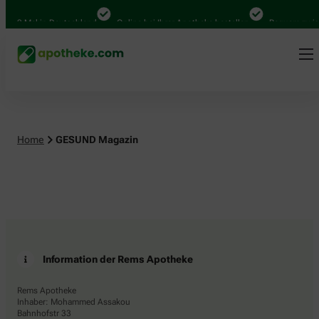
4.000 Mal in Deutschland
Online bei Ihrer Apotheke bestellen
Bequem zwisc
Home
GESUND Magazin
Information der Rems Apotheke
Rems Apotheke
Inhaber: Mohammed Assakou
Bahnhofstr 33