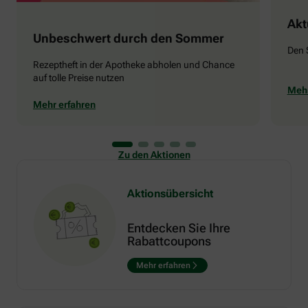
Akt
Unbeschwert durch den Sommer
Den 
Rezeptheft in der Apotheke abholen und Chance
auf tolle Preise nutzen
Mehr
Mehr erfahren
Zu den Aktionen
Aktionsübersicht
Entdecken Sie Ihre
Rabattcoupons
Mehr erfahren