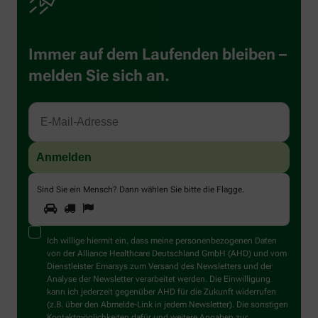
Immer auf dem Laufenden bleiben –
melden Sie sich an.
Sind Sie ein Mensch? Dann wählen Sie bitte
die Flagge
.
1
2
3
Sind
Sie
ein
Mensch?
Ich willige hiermit ein, dass meine personenbezogenen Daten
Dann
von der Alliance Healthcare Deutschland GmbH (AHD) und vom
wählen
Dienstleister Emarsys zum Versand des Newsletters und der
Sie
Analyse der Newsletter verarbeitet werden. Die Einwilligung
bitte
kann ich jederzeit gegenüber AHD für die Zukunft widerrufen
die
(z.B. über den Abmelde-Link in jedem Newsletter). Die sonstigen
Flagge.
Kontaktmöglichkeiten dafür und weitere Angaben zur