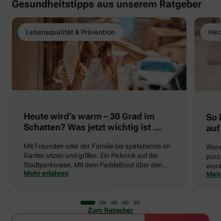
Gesundheitstipps aus unserem Ratgeber
Lebensqualität & Prävention
Herz
Heute wird’s warm – 30 Grad im
So 
Schatten? Was jetzt wichtig ist …
auf
Mit Freunden oder der Familie bis spätabends im
Wenn
Garten sitzen und grillen. Ein Picknick auf der
purze
Stadtparkwiese. Mit dem Paddelboot über den
wora
Mehr erfahren
Mehr
See gleiten oder eine Radtour durch die blühende
die 
Landschaft unternehmen … Der Sommer beschert
uns viele Glücksmomente. Doch manchmal macht
er uns auch ganz schön zu schaffen. Wenn die
Zum Ratgeber
Temperaturen tagsüber auf mehr als 30 Grad
klettern und uns warme Tropennächte den Schlaf