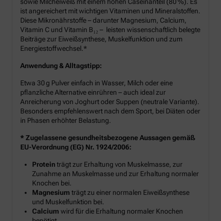
sowie Milcheiweiß mit einem hohen Caseinanteil (80 %). Es
ist angereichert mit wichtigen Vitaminen und Mineralstoffen.
Diese Mikronährstoffe – darunter Magnesium, Calcium,
Vitamin C und Vitamin B₁₂ – leisten wissenschaftlich belegte
Beiträge zur Eiweißsynthese, Muskelfunktion und zum
Energiestoffwechsel.*
Anwendung & Alltagstipp:
Etwa 30 g Pulver einfach in Wasser, Milch oder eine
pflanzliche Alternative einrühren – auch ideal zur
Anreicherung von Joghurt oder Suppen (neutrale Variante).
Besonders empfehlenswert nach dem Sport, bei Diäten oder
in Phasen erhöhter Belastung.
* Zugelassene gesundheitsbezogene Aussagen gemäß
EU-Verordnung (EG) Nr. 1924/2006:
Protein
trägt zur Erhaltung von Muskelmasse, zur
Zunahme an Muskelmasse und zur Erhaltung normaler
Knochen bei.
Magnesium
trägt zu einer normalen Eiweißsynthese
und Muskelfunktion bei.
Calcium
wird für die Erhaltung normaler Knochen
benötigt.