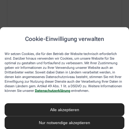
Cookie-Einwilligung verwalten
MEGAMAX® Trinkgelatine Plus
Wir setzen Cookies, die für den Betrieb der Website technisch erforderlich
Kollagen für Gelenke, Bindegewebe & Haut
sind. Darüber hinaus verwenden wir Cookies, um unsere Website für Sie
optimal zu gestalten und fortlaufend zu verbessern. Mit Ihrer Zustimmung
geben wir Informationen zu Ihrer Verwendung unserer Website auch an
Drittanbieter weiter. Soweit dabei Daten in Ländern verarbeitet werden, in
denen kein angemessenes Datenschutzniveau besteht, stimmen Sie mit Ihrer
Warum Sie jetzt auf Kollagen setzen sollten
Einwilligung zur Nutzung dieser Dienste auch der Verarbeitung Ihrer Daten in
diesen Ländern gem. Artikel 49 Abs. 1 lit. a DSGVO zu. Weitere Informationen
Mit den Jahren lässt die natürliche Kollagenbildung nach –
können Sie unserer
Datenschutzerklärung
entnehmen.
das betrifft nicht nur Haut und Bindegewebe, sondern auch
®
Gelenke, Sehnen und Bänder.
MEGAMAX
Trinkgelatine
Plus
versorgt Sie mit hydrolysiertem Kollagen, ergänzt durch
Biotin, Vitamin C und Kupfer – ideal zur täglichen
Alle akzeptieren
Unterstützung von Strukturproteinen im Körper.*
Nur notwendige akzeptieren