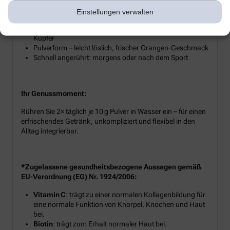
Produkt‑Highlights:
Einstellungen verwalten
Hydrolysiertes Kollagen plus Biotin, Vitamin C und
Kupfer
Pulverform – leicht löslich, frischer Orangen-Geschmack
Schnell angerührt: morgens oder nach dem Sport
Ihr Genussmoment:
Rühren Sie 2× täglich je 10 g Pulver in Wasser ein – für einen
erfrischendes Getränk, unkompliziert und flexibel in den
Alltag integrierbar.
*Zugelassene gesundheitsbezogene Aussagen gemäß
EU-Verordnung (EG) Nr. 1924/2006:
Vitamin C
: trägt zu einer normalen Kollagenbildung für
eine normale Funktion von Knorpel, Knochen und Haut
bei.
Biotin
: trägt zum Erhalt normaler Haut bei.