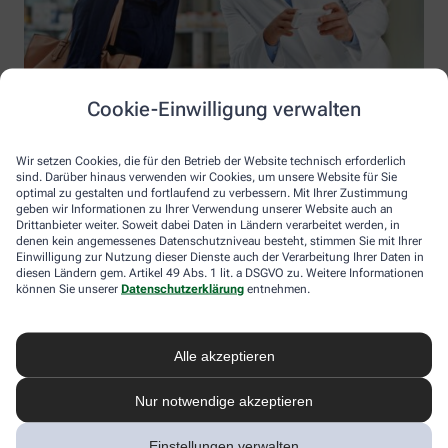
Cookie-Einwilligung verwalten
Wir setzen Cookies, die für den Betrieb der Website technisch erforderlich
sind. Darüber hinaus verwenden wir Cookies, um unsere Website für Sie
optimal zu gestalten und fortlaufend zu verbessern. Mit Ihrer Zustimmung
geben wir Informationen zu Ihrer Verwendung unserer Website auch an
Drittanbieter weiter. Soweit dabei Daten in Ländern verarbeitet werden, in
denen kein angemessenes Datenschutzniveau besteht, stimmen Sie mit Ihrer
Einwilligung zur Nutzung dieser Dienste auch der Verarbeitung Ihrer Daten in
diesen Ländern gem. Artikel 49 Abs. 1 lit. a DSGVO zu. Weitere Informationen
können Sie unserer
Datenschutzerklärung
entnehmen.
Zahlarten
Alle akzeptieren
Bitte beachten Sie, dass nicht jede Apotheke auf apotheke.com die
Nur notwendige akzeptieren
Möglichkeit der Online-Zahlung zur Verfügung stellt. Die Bezahlung bei
Abholung und die Bezahlung bei Botendienstlieferungen, sofern ein
Botendienst in der von Ihnen ausgewählten Apotheke angeboten wird, ist
Einstellungen verwalten