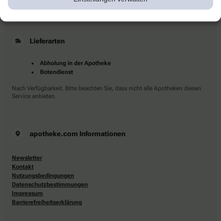
immer möglich.
Lieferarten
Abholung in der Apotheke
Botendienst
Nach Verfügbarkeit. Bitte beachten Sie, dass nicht alle Apotheken diesen
Service anbieten.
apotheke.com Informationen
Newsletter
Kontakt
Nutzungsbedingungen
Datenschutzbestimmungen
Impressum
Barrierefreiheitserklärung