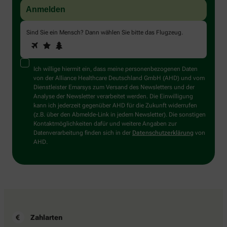
Sind Sie ein Mensch? Dann wählen Sie bitte
das Flugzeug
.
1
2
3
Sind
Sie
ein
Mensch?
Ich willige hiermit ein, dass meine personenbezogenen Daten
Dann
von der Alliance Healthcare Deutschland GmbH (AHD) und vom
wählen
Dienstleister Emarsys zum Versand des Newsletters und der
Sie
Analyse der Newsletter verarbeitet werden. Die Einwilligung
bitte
kann ich jederzeit gegenüber AHD für die Zukunft widerrufen
das
(z.B. über den Abmelde-Link in jedem Newsletter). Die sonstigen
Flugzeug.
Kontaktmöglichkeiten dafür und weitere Angaben zur
Datenverarbeitung finden sich in der
Datenschutzerklärung
von
AHD.
Zahlarten