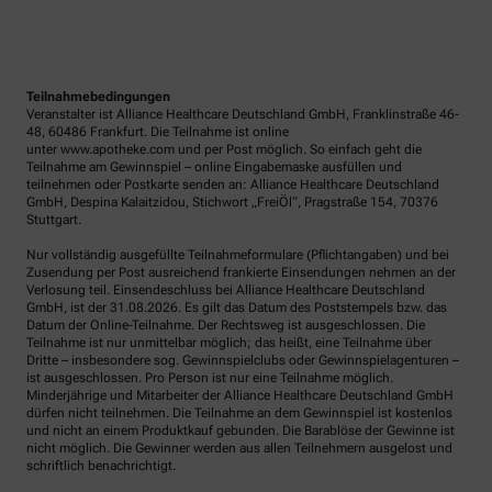
Teilnahmebedingungen
Veranstalter ist Alliance Healthcare Deutschland GmbH, Franklinstraße 46-
48, 60486 Frankfurt. Die Teilnahme ist online
unter www.apotheke.com und per Post möglich. So einfach geht die
Teilnahme am Gewinnspiel – online Eingabemaske ausfüllen und
teilnehmen oder Postkarte senden an: Alliance Healthcare Deutschland
GmbH, Despina Kalaitzidou, Stichwort „FreiÖl“, Pragstraße 154, 70376
Stuttgart.
Nur vollständig ausgefüllte Teilnahmeformulare (Pflichtangaben) und bei
Zusendung per Post ausreichend frankierte Einsendungen nehmen an der
Verlosung teil. Einsendeschluss bei Alliance Healthcare Deutschland
GmbH, ist der 31.08.2026. Es gilt das Datum des Poststempels bzw. das
Datum der Online-Teilnahme. Der Rechtsweg ist ausgeschlossen. Die
Teilnahme ist nur unmittelbar möglich; das heißt, eine Teilnahme über
Dritte – insbesondere sog. Gewinnspielclubs oder Gewinnspielagenturen –
ist ausgeschlossen. Pro Person ist nur eine Teilnahme möglich.
Minderjährige und Mitarbeiter der Alliance Healthcare Deutschland GmbH
dürfen nicht teilnehmen. Die Teilnahme an dem Gewinnspiel ist kostenlos
und nicht an einem Produktkauf gebunden. Die Barablöse der Gewinne ist
nicht möglich. Die Gewinner werden aus allen Teilnehmern ausgelost und
schriftlich benachrichtigt.