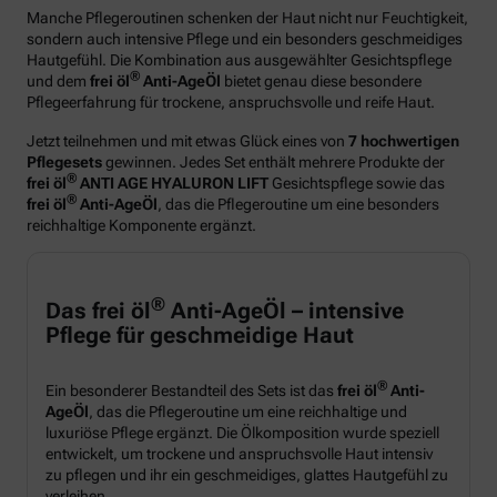
Manche Pflegeroutinen schenken der Haut nicht nur Feuchtigkeit,
sondern auch intensive Pflege und ein besonders geschmeidiges
Hautgefühl. Die Kombination aus ausgewählter Gesichtspflege
®
und dem
frei öl
Anti-AgeÖl
bietet genau diese besondere
Pflegeerfahrung für trockene, anspruchsvolle und reife Haut.
Jetzt teilnehmen und mit etwas Glück eines von
7 hochwertigen
Pflegesets
gewinnen. Jedes Set enthält mehrere Produkte der
®
frei öl
ANTI AGE HYALURON LIFT
Gesichtspflege sowie das
®
frei öl
Anti-AgeÖl
, das die Pflegeroutine um eine besonders
reichhaltige Komponente ergänzt.
®
Das frei öl
Anti-AgeÖl – intensive
Pflege für geschmeidige Haut
®
Ein besonderer Bestandteil des Sets ist das
frei öl
Anti-
AgeÖl
, das die Pflegeroutine um eine reichhaltige und
luxuriöse Pflege ergänzt. Die Ölkomposition wurde speziell
entwickelt, um trockene und anspruchsvolle Haut intensiv
zu pflegen und ihr ein geschmeidiges, glattes Hautgefühl zu
verleihen.