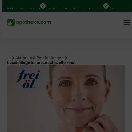
Mal in Deutschland
Online bei Ihrer Apotheke bestellen
Bequem zwischen A
...
Aktionen & Empfehlungen
Luxuspflege für anspruchsvolle Haut