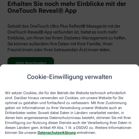
Erhalten Sie noch mehr Einblicke mit der
OneTouch Reveal® App
Sobald das OneTouch Ultra Plus Reflect® Messgerät mit der
OneTouch Reveal® App verbunden ist, bietet es noch mehr
Einblicke, um Ihnen bei Ihrem Diabetes-Management zu helfen.
Sie können außerdem Ihre Daten mit Ihrer Familie, Ihren
Freund:innen oder Ihren betreuenden Ärzt:innen teilen.
Jetzt downloaden
Cookie-Einwilligung verwalten
Wir setzen Cookies, die für den Betrieb der Website technisch erforderlich
sind. Darüber hinaus verwenden wir Cookies, um unsere Website für Sie
optimal zu gestalten und fortlaufend zu verbessern. Mit Ihrer Zustimmung
geben wir Informationen zu Ihrer Verwendung unserer Website auch an
Drittanbieter weiter. Soweit dabei Daten in Ländern verarbeitet werden, in
denen kein angemessenes Datenschutzniveau besteht, stimmen Sie mit Ihrer
Einwilligung zur Nutzung dieser Dienste auch der Verarbeitung Ihrer Daten in
diesen Ländern gem. Artikel 49 Abs. 1 lit. a DSGVO zu. Weitere Informationen
können Sie unserer
Datenschutzerklärung
entnehmen.