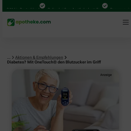
al in Deutschland
Online bei Ihrer Apotheke bestellen
Bequem zwischen Ab
...
Aktionen & Empfehlungen
Diabetes? Mit OneTouch® den Blutzucker im Griff