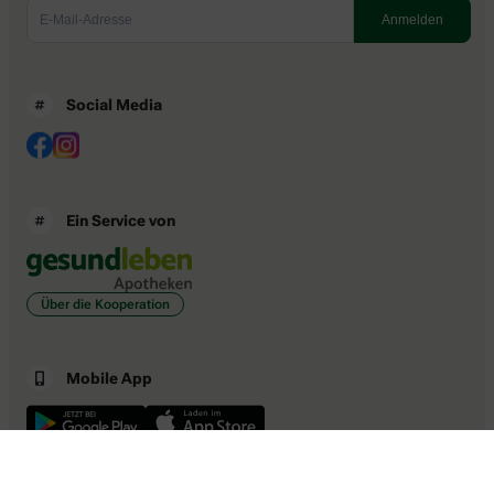
Social Media
Ein Service von
Über die Kooperation
Mobile App