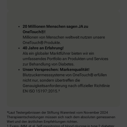
20 Millionen Menschen sagen JA zu
OneTouch®!
Millionen von Menschen weltweit nutzen unsere
OneTouch® Produkte.
40 Jahre an Erfahrung!
Als ein globaler Marktführer bieten wir ein
umfassendes Portfolio an Produkten und Services
zur Behandlung von Diabetes.
Unser Versprechen: Markenqualität!
Blutzuckermesssysteme von OneTouch® erfüllen
nicht nur, sondern übertreffen die
Genauigkeitsanforderung nach offizieller Richtlinie
EN ISO 15197:2015.²
*Laut Testergebnissen der Stiftung Warentest vom November 2024
Therapieentscheidungen müssen sich nach dem absoluten gemessenen
Wert und den ärztlichen Empfehlungen richten.
1 Evans JMM, et al. Self-monitoring of blood glucose in type 2 diabetes: