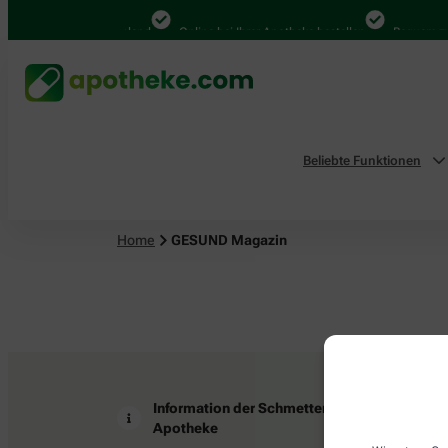
4.000 Mal in Deutschland
Online bei Ihrer Apotheke bestellen
Bequem zwi
Beliebte Funktionen
Home
GESUND Magazin
Information der Schmetterling
Z
Apotheke