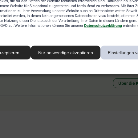
kies, die für den Betrieb der Website technisch erforderlich sind. Darüber hinaus v
 mit einer anderen akzeptierten
Abholung in der Apotheke
nsere Website für Sie optimal zu gestalten und fortlaufend zu verbessern. Mit Ihrer
art Ihrer Apotheke vor Ort.
Botendienstlieferung
ormationen zu Ihrer Verwendung unserer Website auch an Drittanbieter weiter. Soweit
rarbeitet werden, in denen kein angemessenes Datenschutzniveau besteht, stimmen Si
ur Nutzung dieser Dienste auch der Verarbeitung Ihrer Daten in diesen Ländern gem. 
 DSGVO zu. Weitere Informationen können Sie unserer
Datenschutzerklärung
entnehm
kzeptieren
Nur notwendige akzeptieren
Einstellungen v
Social Media
Ein Se
Über die 