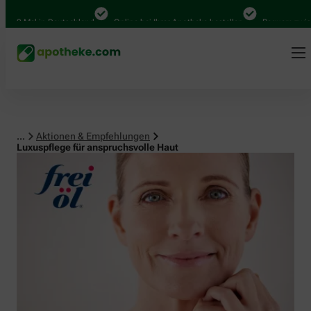
Mal in Deutschland
Online bei Ihrer Apotheke bestellen
Bequem zwischen A
...
Aktionen & Empfehlungen
Luxuspflege für anspruchsvolle Haut