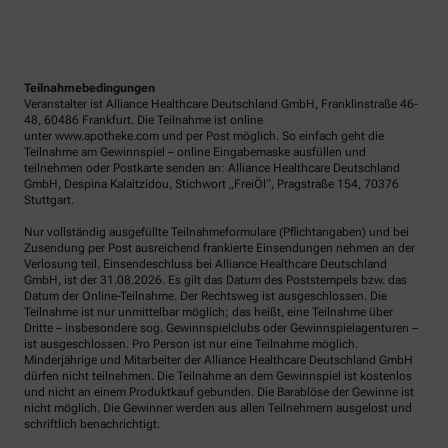
Teilnahmebedingungen
Veranstalter ist Alliance Healthcare Deutschland GmbH, Franklinstraße 46-
48, 60486 Frankfurt. Die Teilnahme ist online
unter www.apotheke.com und per Post möglich. So einfach geht die
Teilnahme am Gewinnspiel – online Eingabemaske ausfüllen und
teilnehmen oder Postkarte senden an: Alliance Healthcare Deutschland
GmbH, Despina Kalaitzidou, Stichwort „FreiÖl“, Pragstraße 154, 70376
Stuttgart.
Nur vollständig ausgefüllte Teilnahmeformulare (Pflichtangaben) und bei
Zusendung per Post ausreichend frankierte Einsendungen nehmen an der
Verlosung teil. Einsendeschluss bei Alliance Healthcare Deutschland
GmbH, ist der 31.08.2026. Es gilt das Datum des Poststempels bzw. das
Datum der Online-Teilnahme. Der Rechtsweg ist ausgeschlossen. Die
Teilnahme ist nur unmittelbar möglich; das heißt, eine Teilnahme über
Dritte – insbesondere sog. Gewinnspielclubs oder Gewinnspielagenturen –
ist ausgeschlossen. Pro Person ist nur eine Teilnahme möglich.
Minderjährige und Mitarbeiter der Alliance Healthcare Deutschland GmbH
dürfen nicht teilnehmen. Die Teilnahme an dem Gewinnspiel ist kostenlos
und nicht an einem Produktkauf gebunden. Die Barablöse der Gewinne ist
nicht möglich. Die Gewinner werden aus allen Teilnehmern ausgelost und
schriftlich benachrichtigt.