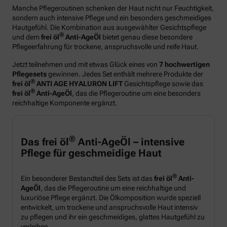
Manche Pflegeroutinen schenken der Haut nicht nur Feuchtigkeit,
sondern auch intensive Pflege und ein besonders geschmeidiges
Hautgefühl. Die Kombination aus ausgewählter Gesichtspflege
®
und dem
frei öl
Anti-AgeÖl
bietet genau diese besondere
Pflegeerfahrung für trockene, anspruchsvolle und reife Haut.
Jetzt teilnehmen und mit etwas Glück eines von
7 hochwertigen
Pflegesets
gewinnen. Jedes Set enthält mehrere Produkte der
®
frei öl
ANTI AGE HYALURON LIFT
Gesichtspflege sowie das
®
frei öl
Anti-AgeÖl
, das die Pflegeroutine um eine besonders
reichhaltige Komponente ergänzt.
®
Das frei öl
Anti-AgeÖl – intensive
Pflege für geschmeidige Haut
®
Ein besonderer Bestandteil des Sets ist das
frei öl
Anti-
AgeÖl
, das die Pflegeroutine um eine reichhaltige und
luxuriöse Pflege ergänzt. Die Ölkomposition wurde speziell
entwickelt, um trockene und anspruchsvolle Haut intensiv
zu pflegen und ihr ein geschmeidiges, glattes Hautgefühl zu
verleihen.