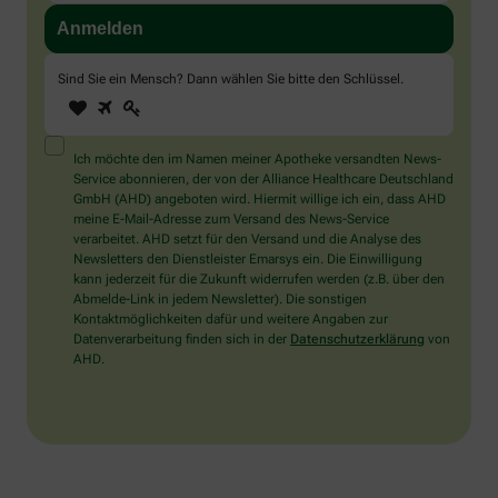
Sind Sie ein Mensch? Dann wählen Sie bitte
den Schlüssel
.
1
2
3
Sind
Sie
ein
Mensch?
Ich möchte den im Namen meiner Apotheke versandten News-
Dann
Service abonnieren, der von der Alliance Healthcare Deutschland
wählen
GmbH (AHD) angeboten wird. Hiermit willige ich ein, dass AHD
Sie
meine E-Mail-Adresse zum Versand des News-Service
bitte
verarbeitet. AHD setzt für den Versand und die Analyse des
den
Newsletters den Dienstleister Emarsys ein. Die Einwilligung
Schlüssel.
kann jederzeit für die Zukunft widerrufen werden (z.B. über den
Abmelde-Link in jedem Newsletter). Die sonstigen
Kontaktmöglichkeiten dafür und weitere Angaben zur
Datenverarbeitung finden sich in der
Datenschutzerklärung
von
AHD.