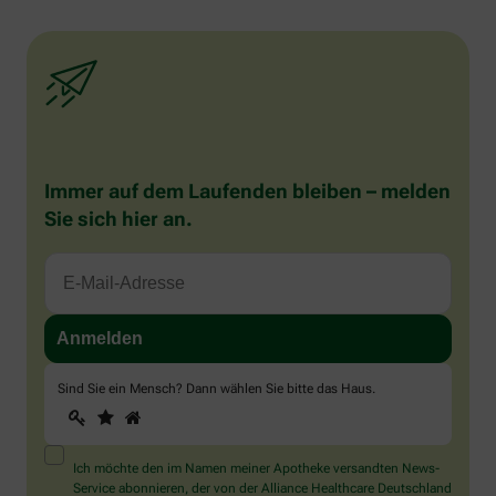
Immer auf dem Laufenden bleiben – melden
Sie sich hier an.
Sind Sie ein Mensch? Dann wählen Sie bitte
das Haus
.
1
2
3
Sind
Sie
ein
Mensch?
Ich möchte den im Namen meiner Apotheke versandten News-
Dann
Service abonnieren, der von der Alliance Healthcare Deutschland