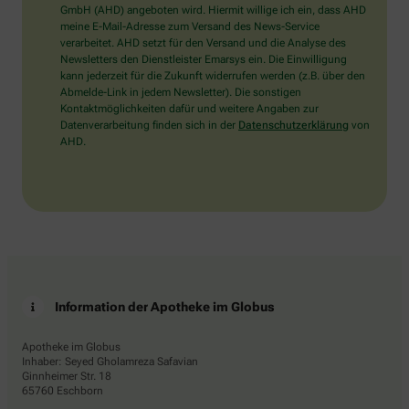
wählen
GmbH (AHD) angeboten wird. Hiermit willige ich ein, dass AHD
Sie
meine E-Mail-Adresse zum Versand des News-Service
bitte
verarbeitet. AHD setzt für den Versand und die Analyse des
das
Newsletters den Dienstleister Emarsys ein. Die Einwilligung
Haus.
kann jederzeit für die Zukunft widerrufen werden (z.B. über den
Abmelde-Link in jedem Newsletter). Die sonstigen
Kontaktmöglichkeiten dafür und weitere Angaben zur
Datenverarbeitung finden sich in der
Datenschutzerklärung
von
AHD.
Information der Apotheke im Globus
Apotheke im Globus
Inhaber: Seyed Gholamreza Safavian
Ginnheimer Str. 18
65760 Eschborn