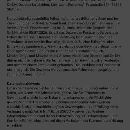
teilnehmen oder Postkarte senden an: Alliance Healthcare Deutschland
GmbH, Despina Kalaitzidou, Stichwort „Fresenius“, Pragstraße 154, 70376
Stuttgart.
Nur vollständig ausgefüllte Teilnahmeformulare (Pflichtangaben) und bei
Zusendung per Post ausreichend frankierte Einsendungen nehmen an der
Verlosung teil. Einsendeschluss bei Alliance Healthcare Deutschland
GmbH, ist der 05.07.2026. Es gilt das Datum des Poststempels bzw. das
Datum der Online-Teilnahme. Der Rechtsweg ist ausgeschlossen. Die
Teilnahme ist nur unmittelbar möglich; das heißt, eine Teilnahme über
Dritte – insbesondere sog. Gewinnspielclubs oder Gewinnspielagenturen –
ist ausgeschlossen. Pro Person ist nur eine Teilnahme möglich.
Minderjährige und Mitarbeiter der Alliance Healthcare Deutschland GmbH
dürfen nicht teilnehmen. Die Teilnahme an dem Gewinnspiel ist kostenlos
und nicht an einem Produktkauf gebunden. Die Barablöse der Gewinne ist
nicht möglich. Die Gewinner werden aus allen Teilnehmern ausgelost und
schriftlich benachrichtigt.
Datenschutzhinweis
Um an dem Gewinnspiel teilnehmen zu können, sind personenbezogene
Daten, wie Name und Adresse anzugeben. Die für Teilnahme am
Gewinnspiel erforderlichen Daten sind entsprechend als Pflichtfelder
gekennzeichnet. Die erhobenen personenbezogenen Daten werden
ausschließlich zur Durchführung des Gewinnspiels – zur Erfüllung eines
Vertrages gemäß Art. 6 Nr. 1 lit. b) DSGVO – verwendet. Weitere
Informationen auf Grund dieser Datenerhebung, z.B. Informationen über
Ihre Betroffenenrechte, sind auf dieser Website in der Datenschutzerklärung
einsehbar.