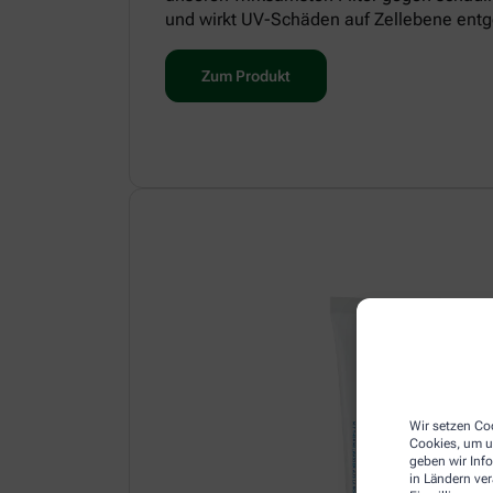
und wirkt UV-Schäden auf Zellebene entg
Zum Produkt
Wir setzen Coo
Cookies, um u
geben wir Inf
in Ländern ve