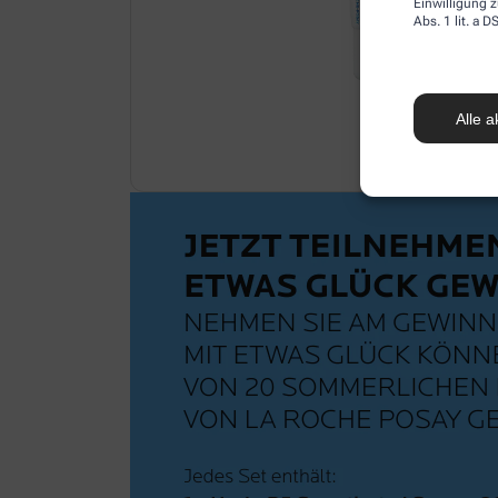
Einwilligung z
Abs. 1 lit. a
Alle a