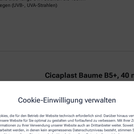
egen (UVB-, UVA-Strahlen)
Cicaplast Baume B5+, 40 
La Roche Posay CICAPLAST Baume B5+ ist
Cookie-Einwilligung verwalten
irritierte Haut.
Das reparierende Balsam
u
repariert die Haut von Erwachsenen, Kind
kies, die für den Betrieb der Website technisch erforderlich sind. Darüber hinaus v
Die Creme zeichnet sich durch eine beson
nsere Website für Sie optimal zu gestalten und fortlaufend zu verbessern. Mit Ihrer
empfindliche Haut am Körper, Gesicht und
ormationen zu Ihrer Verwendung unserer Website auch an Drittanbieter weiter. Soweit
Dexpanthenol bezeichnet, wirkt regenerie
rarbeitet werden, in denen kein angemessenes Datenschutzniveau besteht, stimmen Si