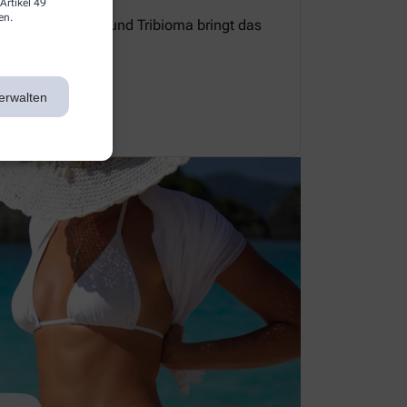
Artikel 49
en.
e Zellerneuerung und Tribioma bringt das
 Gleichgewicht.
erwalten