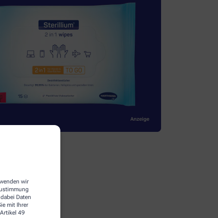
erwenden wir
 Zustimmung
 dabei Daten
e mit Ihrer
Artikel 49