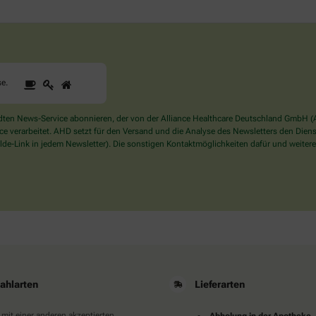
1
2
3
Sind
se
.
Sie
ein
Mensch?
en News-Service abonnieren, der von der Alliance Healthcare Deutschland GmbH (AH
Dann
verarbeitet. AHD setzt für den Versand und die Analyse des Newsletters den Dienstle
wählen
de-Link in jedem Newsletter). Die sonstigen Kontaktmöglichkeiten dafür und weitere
Sie
bitte
die
Tasse.
ahlarten
Lieferarten
 mit einer anderen akzeptierten
Abholung in der Apotheke