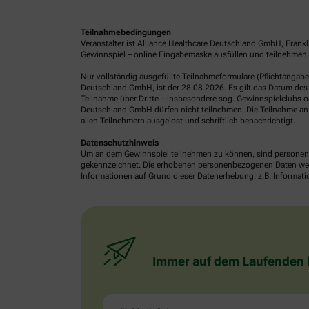
Teilnahmebedingungen
Veranstalter ist Alliance Healthcare Deutschland GmbH, Frank
Gewinnspiel – online Eingabemaske ausfüllen und teilnehmen o
Nur vollständig ausgefüllte Teilnahmeformulare (Pflichtangab
Deutschland GmbH, ist der 28.08.2026. Es gilt das Datum des 
Teilnahme über Dritte – insbesondere sog. Gewinnspielclubs od
Deutschland GmbH dürfen nicht teilnehmen. Die Teilnahme an 
allen Teilnehmern ausgelost und schriftlich benachrichtigt.
Datenschutzhinweis
Um an dem Gewinnspiel teilnehmen zu können, sind personenb
gekennzeichnet. Die erhobenen personenbezogenen Daten werde
Informationen auf Grund dieser Datenerhebung, z.B. Informatio
Immer auf dem Laufenden bl