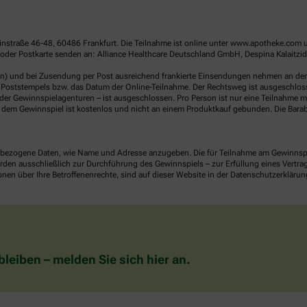
linstraße 46-48, 60486 Frankfurt. Die Teilnahme ist online unter www.apotheke.com 
der Postkarte senden an: Alliance Healthcare Deutschland GmbH, Despina Kalaitzidou
en) und bei Zusendung per Post ausreichend frankierte Einsendungen nehmen an der V
Poststempels bzw. das Datum der Online-Teilnahme. Der Rechtsweg ist ausgeschlossen
er Gewinnspielagenturen – ist ausgeschlossen. Pro Person ist nur eine Teilnahme mö
dem Gewinnspiel ist kostenlos und nicht an einem Produktkauf gebunden. Die Barab
ezogene Daten, wie Name und Adresse anzugeben. Die für Teilnahme am Gewinnspiel 
n ausschließlich zur Durchführung des Gewinnspiels – zur Erfüllung eines Vertrages
nen über Ihre Betroffenenrechte, sind auf dieser Website in der Datenschutzerklärun
eiben – melden Sie sich hier an.