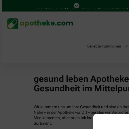
4.000 Mal in Deutschland
Online bei Ihrer Apotheke bestel
Beliebte Funktionen
gesund leben Apotheken
Gesundheit im Mittelpu
Wir kümmern uns um Ihre Gesundheit und sind an Ihrer
Nähe – in der Apotheke vor Ort – beraten wir Sie profess
Medikamenten, aber auch mit individuellen Gesundhei
Sortiment.