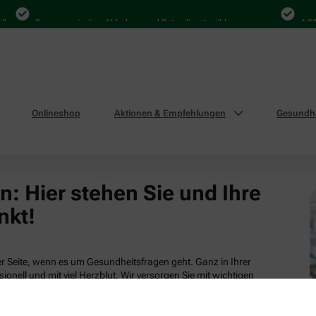
len
Bequem zwischen Abholung und Botendienst wählen
4.000
Onlineshop
Aktionen & Empfehlungen
Gesundhe
: Hier stehen Sie und Ihre
nkt!
 Seite, wenn es um Gesundheitsfragen geht. Ganz in Ihrer
ionell und mit viel Herzblut. Wir versorgen Sie mit wichtigen
tsleistungen und attraktiven Produkten aus unserem