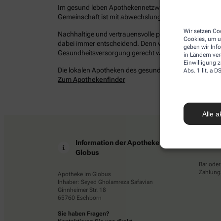
Im gesund leben Apothekennetzwerk befinden sich bun
Gemeinschaft ist mit abwechslungsreichen Angeboten 
Wir setzen Coo
Nachhaltige und vertrauensvolle persönliche Beziehung
Cookies, um u
dabei immer entscheidend. Denn wir möchten Ihrem Ans
geben wir Inf
Gesundheitsversorgung gerecht werden – damit Sie ges
in Ländern ve
Einwilligung z
Die lokalen Apotheken des gesund leben Netzwerkes in 
Abs. 1 lit. a
Zum Apothekenfinder
Alle a
Information der Apotheke im
Z
Globus
Bar oder
Zahlungs
Apotheke im Globus
Inhaber: Seyed Gholamreza Safavian
Ginnheimer Str. 18
65760 Eschborn
Sie haben Fragen?