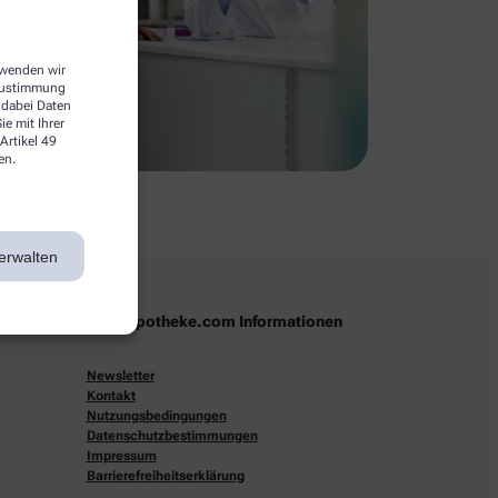
erwenden wir
 Zustimmung
 dabei Daten
e mit Ihrer
Artikel 49
en.
erwalten
apotheke.com Informationen
Newsletter
Kontakt
Nutzungsbedingungen
Datenschutzbestimmungen
Impressum
Barrierefreiheitserklärung