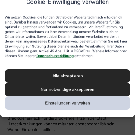
Cookie-Einwilligung verwalten
Flüssigkeitsverlust durch Schwitzen auszugleichen. Der ist im
Sommer nämlich oft doppelt so hoch wie bei moderaten
Temperaturen. Trinken wir zu wenig, sind Kopfschmerzen und
Wir setzen Cookies, die für den Betrieb der Website technisch erforderlich
Konzentrationsprobleme meist die Folge.
sind. Darüber hinaus verwenden wir Cookies, um unsere Website für Sie
optimal zu gestalten und fortlaufend zu verbessern. Mit Ihrer Zustimmung
Weniger bekannt ist, dass ein Flüssigkeitsmangel auch anderen
geben wir Informationen zu Ihrer Verwendung unserer Website auch an
Organen zusetzt. So kann Hitzestress auch ernsthaft die Nieren
Drittanbieter weiter. Soweit dabei Daten in Ländern verarbeitet werden, in
denen kein angemessenes Datenschutzniveau besteht, stimmen Sie mit Ihrer
schädigen – und zwar nachhaltig und auch bei gesunden
Einwilligung zur Nutzung dieser Dienste auch der Verarbeitung Ihrer Daten in
Menschen. Als Faustregel gilt: Zwei bis drei Liter täglich sollten es
diesen Ländern gem. Artikel 49 Abs. 1 lit. a DSGVO zu. Weitere Informationen
sein. Die besten Durstlöscher: Mineralwasser, ungesüßte Kräuter-
können Sie unserer
Datenschutzerklärung
entnehmen.
und Früchtetees oder verdünnte Säfte. Auch wasserreiches Obst
und Gemüse wie Melonen, Gurken oder Tomaten kann
Flüssigkeitsverluste ausgleichen. Bei Herz-Kreislauf- oder
Alle akzeptieren
Nierenerkrankungen sollte man die Trinkmenge ärztlich
besprechen.
Nur notwendige akzeptieren
Sonnenstich, Hitzeerschöpfung und
Hitzschlag: Was ist das eigentlich?
Einstellungen verwalten
Der lange Strandtag in der Sonne, der anstrengende Sport bei 30
Grad oder einfach nur die drückende Hitze in der Stadt:
Hitzeerkrankungen können mitunter lebensbedrohlich sein.
Worauf Sie achten sollten.