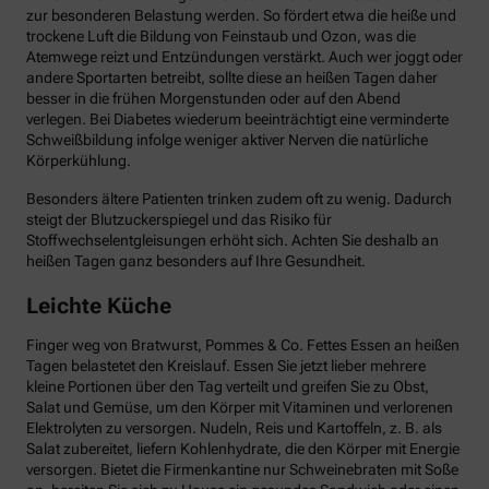
zur besonderen Belastung werden. So fördert etwa die heiße und
trockene Luft die Bildung von Feinstaub und Ozon, was die
Atemwege reizt und Entzündungen verstärkt. Auch wer joggt oder
andere Sportarten betreibt, sollte diese an heißen Tagen daher
besser in die frühen Morgenstunden oder auf den Abend
verlegen. Bei Diabetes wiederum beeinträchtigt eine verminderte
Schweißbildung infolge weniger aktiver Nerven die natürliche
Körperkühlung.
Besonders ältere Patienten trinken zudem oft zu wenig. Dadurch
steigt der Blutzuckerspiegel und das Risiko für
Stoffwechselentgleisungen erhöht sich. Achten Sie deshalb an
heißen Tagen ganz besonders auf Ihre Gesundheit.
Leichte Küche
Finger weg von Bratwurst, Pommes & Co. Fettes Essen an heißen
Tagen belastetet den Kreislauf. Essen Sie jetzt lieber mehrere
kleine Portionen über den Tag verteilt und greifen Sie zu Obst,
Salat und Gemüse, um den Körper mit Vitaminen und verlorenen
Elektrolyten zu versorgen. Nudeln, Reis und Kartoffeln, z. B. als
Salat zubereitet, liefern Kohlenhydrate, die den Körper mit Energie
versorgen. Bietet die Firmenkantine nur Schweinebraten mit Soße