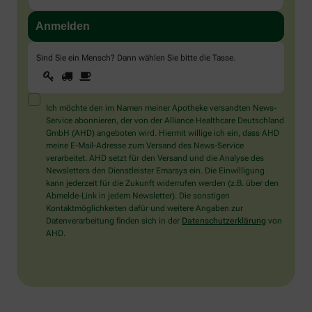
Sind Sie ein Mensch? Dann wählen Sie bitte
die Tasse
.
1
2
3
Sind
Sie
ein
Mensch?
Ich möchte den im Namen meiner Apotheke versandten News-
Dann
Service abonnieren, der von der Alliance Healthcare Deutschland
wählen
GmbH (AHD) angeboten wird. Hiermit willige ich ein, dass AHD
Sie
meine E-Mail-Adresse zum Versand des News-Service
bitte
verarbeitet. AHD setzt für den Versand und die Analyse des
die
Newsletters den Dienstleister Emarsys ein. Die Einwilligung
Tasse.
kann jederzeit für die Zukunft widerrufen werden (z.B. über den
Abmelde-Link in jedem Newsletter). Die sonstigen
Kontaktmöglichkeiten dafür und weitere Angaben zur
Datenverarbeitung finden sich in der
Datenschutzerklärung
von
AHD.