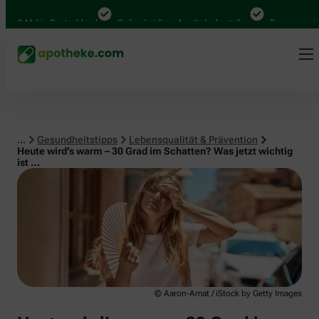
Lebensqualität & Prävention
0 Mal in Deutschland
Online bei Ihrer Apotheke bestellen
Bequem zwischen
...
Gesundheitstipps
Lebensqualität & Prävention
Heute wird’s warm – 30 Grad im Schatten? Was jetzt wichtig
ist …
© Aaron-Amat / iStock by Getty Images