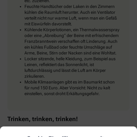
etc. zuziehen.
Feuchte Handtücher oder Laken in den Zimmern
kühlen die Raumluft herunter. Auch ein Ventilator
verteilt nicht nur warme Luft, wenn man ein Gefäß
mit Eiswürfeln davorstellt.
Kühlende Körperlotionen, ein Thermalwasserspray
oder eine „Abreibung“ der Beine mit erfrischendem
Franzbranntwein verschaffen oft Linderung. Auch
ein kühles Fußbad oder feuchte Umschläge auf
Arme, Beine, Stirn oder Nacken sind eine Wohltat.
Locker sitzende, helle Kleidung, zum Beispiel aus
Leinen, reflektiert das Sonnenlicht, ist
luftdurchlässig und lässt die Luft am Körper
zirkulieren.
Mobile Klimaanlagen gibt es im Baumarkt schon
für rund 150 Euro. Aber Vorsicht: Nicht zu kalt
einstellen, sonst droht Erkältungsgefahr.
Trinken, trinken, trinken!
Klar, bei Hitze sollten wir reichlich trinken, um den