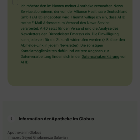
Mensch?
Ich möchte den im Namen meiner Apotheke versandten News-
Dann
Service abonnieren, der von der Alliance Healthcare Deutschland
wählen
GmbH (AHD) angeboten wird. Hiermit willige ich ein, dass AHD
Sie
meine E-Mail-Adresse zum Versand des News-Service
bitte
verarbeitet. AHD setzt für den Versand und die Analyse des
das
Newsletters den Dienstleister Emarsys ein. Die Einwilligung
Auto.
kann jederzeit für die Zukunft widerrufen werden (z.B. über den
Abmelde-Link in jedem Newsletter). Die sonstigen
Kontaktmöglichkeiten dafür und weitere Angaben zur
Datenverarbeitung finden sich in der
Datenschutzerklärung
von
AHD.
Information der Apotheke im Globus
Apotheke im Globus
Inhaber: Seyed Gholamreza Safavian