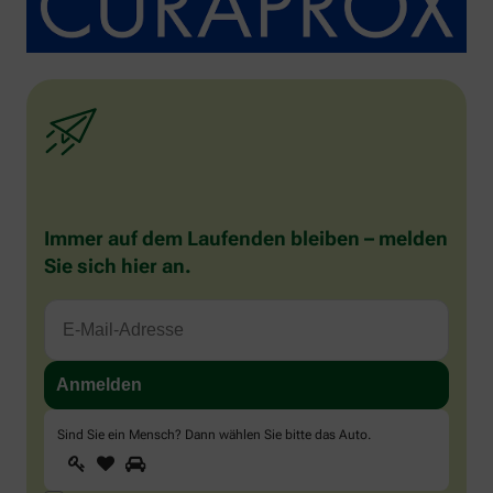
Immer auf dem Laufenden bleiben – melden
Sie sich hier an.
Sind Sie ein Mensch? Dann wählen Sie bitte
das Auto
.
1
2
3
Sind
Sie
ein