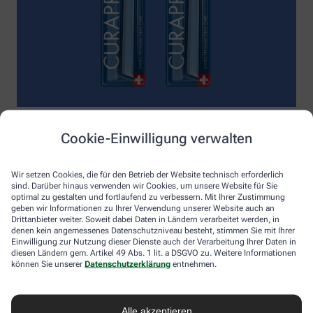
Die
Enzycal Zahnpasta mit 1450 ppm Fluorid
schöpft das volle
Cookie-Einwilligung verwalten
Potential deines Speichels aus und boostet mit natürlichen
Enzymen deine körpereigenen Abwehrkräfte.
Raumfüllend, effektiv und schonend:
Curaprox-
Wir setzen Cookies, die für den Betrieb der Website technisch erforderlich
sind. Darüber hinaus verwenden wir Cookies, um unsere Website für Sie
Interdentalbürsten „prime“
reinigen den gesamten kritischen
optimal zu gestalten und fortlaufend zu verbessern. Mit Ihrer Zustimmung
Zahnzwischenraum effektiv und verletzungsfrei: vom
geben wir Informationen zu Ihrer Verwendung unserer Website auch an
Zahnfleischrand über die konkaven Nischen bis direkt unter die
Drittanbieter weiter. Soweit dabei Daten in Ländern verarbeitet werden, in
Kontaktstelle. Selbst kleinste Interdentalräume werden ohne
denen kein angemessenes Datenschutzniveau besteht, stimmen Sie mit Ihrer
®
Verletzungsgefahr behandelt – dank Cural
, dem hauchdünnen
Einwilligung zur Nutzung dieser Dienste auch der Verarbeitung Ihrer Daten in
diesen Ländern gem. Artikel 49 Abs. 1 lit. a DSGVO zu. Weitere Informationen
und extrastarken Chirurgendraht, mit dem eine einzige
können Sie unserer
Datenschutzerklärung
entnehmen.
Reinigungsbewegung ausreicht: einmal rein und raus. Fertig.
Das House of Mouth bündelt dieses Wissen – und macht
konsequente Mundpflege für jeden zugänglich.
Alle akzeptieren