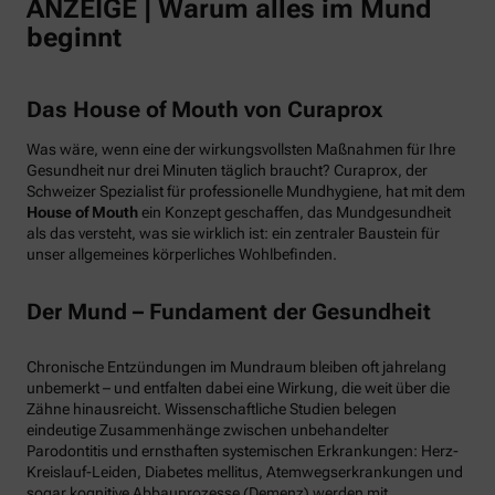
ANZEIGE | Warum alles im Mund
beginnt
Das House of Mouth von Curaprox
Was wäre, wenn eine der wirkungsvollsten Maßnahmen für Ihre
Gesundheit nur drei Minuten täglich braucht? Curaprox, der
Schweizer Spezialist für professionelle Mundhygiene, hat mit dem
House of Mouth
ein Konzept geschaffen, das Mundgesundheit
als das versteht, was sie wirklich ist: ein zentraler Baustein für
unser allgemeines körperliches Wohlbefinden.
Der Mund – Fundament der Gesundheit
Chronische Entzündungen im Mundraum bleiben oft jahrelang
unbemerkt – und entfalten dabei eine Wirkung, die weit über die
Zähne hinausreicht. Wissenschaftliche Studien belegen
eindeutige Zusammenhänge zwischen unbehandelter
Parodontitis und ernsthaften systemischen Erkrankungen: Herz-
Kreislauf-Leiden, Diabetes mellitus, Atemwegserkrankungen und
sogar kognitive Abbauprozesse (Demenz) werden mit